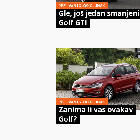
PIŠE:
IVAN IGLOO GLUHAK
Gle, još jedan smanjeni
Golf GTI
PIŠE:
IVAN IGLOO GLUHAK
Zanima li vas ovakav
Golf?