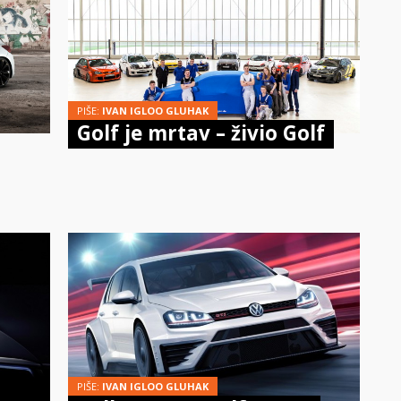
PIŠE:
IVAN IGLOO GLUHAK
Golf je mrtav – živio Golf
PIŠE:
IVAN IGLOO GLUHAK