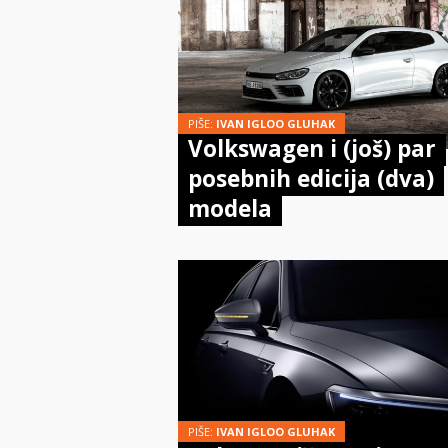
PIŠE:
IVAN IGLOO GLUHAK
Volkswagen i (još) par
posebnih edicija (dva)
modela
PIŠE:
IVAN IGLOO GLUHAK