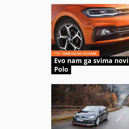
PIŠE:
IVAN IGLOO GLUHAK
Evo nam ga svima nov
Polo