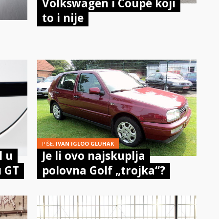
Volkswagen i Coupé koji
to i nije
PIŠE:
IVAN IGLOO GLUHAK
l u
Je li ovo najskuplja
u GT
polovna Golf „trojka“?