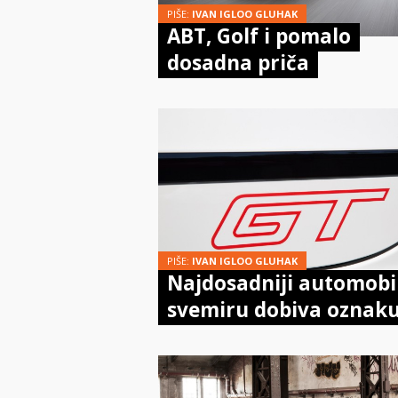
PIŠE:
IVAN IGLOO GLUHAK
ABT, Golf i pomalo
dosadna priča
PIŠE:
IVAN IGLOO GLUHAK
Najdosadniji automobi
svemiru dobiva oznak