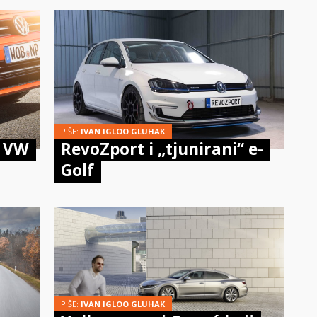
PIŠE:
IVAN IGLOO GLUHAK
i VW
RevoZport i „tjunirani“ e-
Golf
PIŠE:
IVAN IGLOO GLUHAK