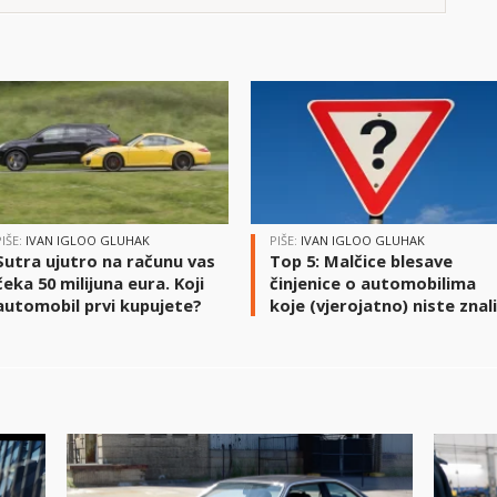
PIŠE:
IVAN IGLOO GLUHAK
PIŠE:
IVAN IGLOO GLUHAK
Sutra ujutro na računu vas
Top 5: Malčice blesave
čeka 50 milijuna eura. Koji
činjenice o automobilima
automobil prvi kupujete?
koje (vjerojatno) niste znal