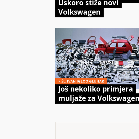
Uskoro stiže novi
Volkswagen
PIŠE:
IVAN IGLOO GLUHAK
Još nekoliko primjera
muljaže za Volkswage