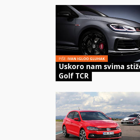
PIŠE:
IVAN IGLOO GLUHAK
Uskoro nam svima stiž
Golf TCR