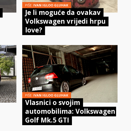
PIŠE:
IVAN IGLOO GLUHAK
Je li moguće da ovakav
Volkswagen vrijedi hrpu
love?
PIŠE:
IVAN IGLOO GLUHAK
Vlasnici o svojim
automobilima: Volkswagen
Golf Mk.5 GTI