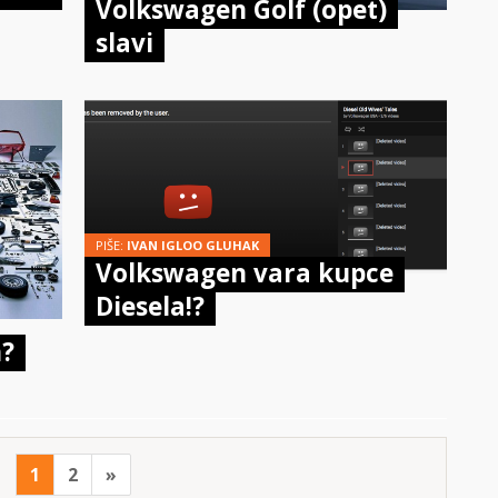
Volkswagen Golf (opet)
slavi
PIŠE:
IVAN IGLOO GLUHAK
Volkswagen vara kupce
Diesela!?
n?
1
2
»