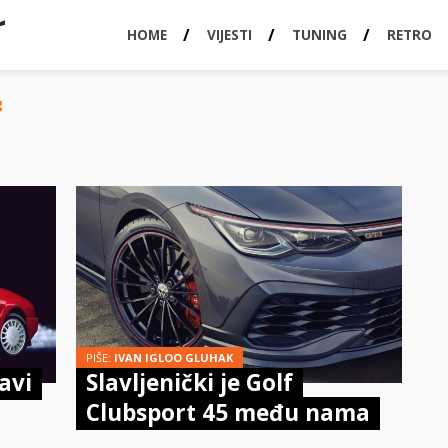
HOME
VIJESTI
TUNING
RETRO
g
PIŠE:
IVAN IGLOO GLUHAK
avi
Slavljenički je Golf
Clubsport 45 među nama