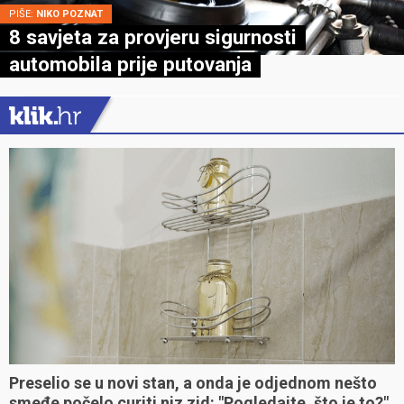
PIŠE:
NIKO POZNAT
8 savjeta za provjeru sigurnosti
automobila prije putovanja
Preselio se u novi stan, a onda je odjednom nešto
smeđe počelo curiti niz zid: "Pogledajte, što je to?"