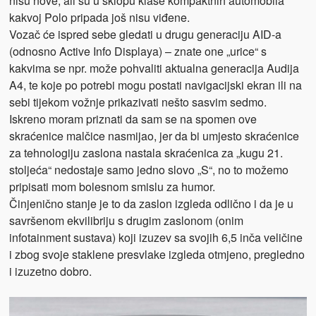
nisu nove, ali su u sklopu klase kompaktnih automobila
kakvoj Polo pripada još nisu viđene.
Vozač će ispred sebe gledati u drugu generaciju AID-a
(odnosno Active Info Displaya) – znate one „urice“ s
kakvima se npr. može pohvaliti aktualna generacija Audija
A4, te koje po potrebi mogu postati navigacijski ekran ili na
sebi tijekom vožnje prikazivati nešto sasvim sedmo.
Iskreno moram priznati da sam se na spomen ove
skraćenice malčice nasmijao, jer da bi umjesto skraćenice
za tehnologiju zaslona nastala skraćenica za „kugu 21.
stoljeća“ nedostaje samo jedno slovo „S“, no to možemo
pripisati mom bolesnom smislu za humor.
Činjenično stanje je to da zaslon izgleda odlično i da je u
savršenom ekvilibriju s drugim zaslonom (onim
infotainment sustava) koji izuzev sa svojih 6,5 inča veličine
i zbog svoje staklene presvlake izgleda otmjeno, pregledno
i izuzetno dobro.