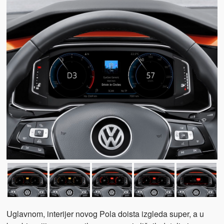
Uglavnom, interijer novog Pola doista izgleda super, a u