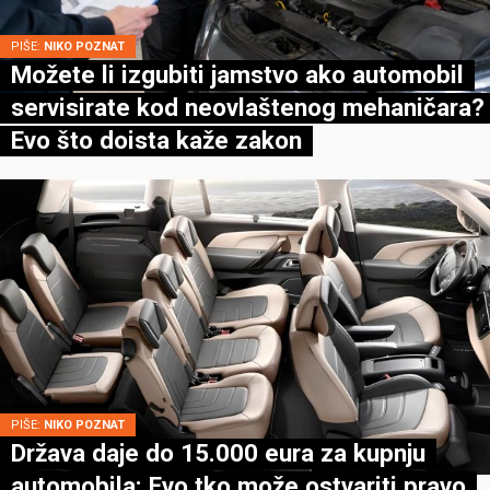
PIŠE:
NIKO POZNAT
Možete li izgubiti jamstvo ako automobil
servisirate kod neovlaštenog mehaničara?
Evo što doista kaže zakon
PIŠE:
NIKO POZNAT
Država daje do 15.000 eura za kupnju
automobila: Evo tko može ostvariti pravo