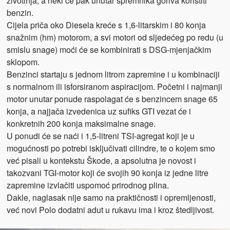
životinja, a neki će pak unutar spremnika goriva koristiti
benzin.
Cijela priča oko Diesela kreće s 1,6-litarskim i 80 konja
snažnim (hm) motorom, a svi motori od sljedećeg po redu (u
smislu snage) moći će se kombinirati s DSG-mjenjačkim
sklopom.
Benzinci startaju s jednom litrom zapremine i u kombinaciji
s normalnom ili isforsiranom aspiracijom. Početni i najmanji
motor unutar ponude raspolagat će s benzincem snage 65
konja, a najjača izvedenica uz sufiks GTI vezat će i
konkretnih 200 konja maksimalne snage.
U ponudi će se naći i 1,5-litreni TSI-agregat koji je u
mogućnosti po potrebi isključivati cilindre, te o kojem smo
već pisali u kontekstu Škode, a apsolutna je novost i
takozvani TGI-motor koji će svojih 90 konja iz jedne litre
zapremine izvlačiti uspomoć prirodnog plina.
Dakle, naglasak nije samo na praktičnosti i opremljenosti,
već novi Polo dodatni adut u rukavu ima i kroz štedljivost.