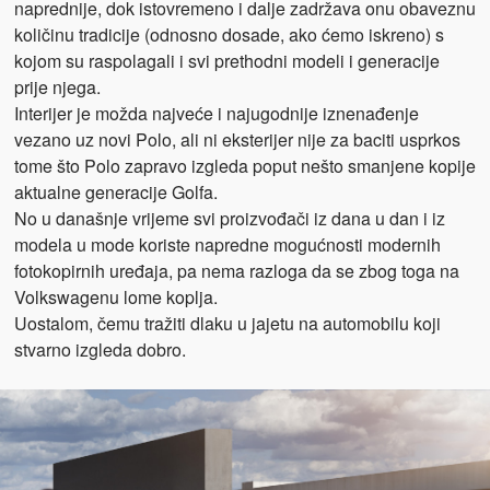
naprednije, dok istovremeno i dalje zadržava onu obaveznu
količinu tradicije (odnosno dosade, ako ćemo iskreno) s
kojom su raspolagali i svi prethodni modeli i generacije
prije njega.
Interijer je možda najveće i najugodnije iznenađenje
vezano uz novi Polo, ali ni eksterijer nije za baciti usprkos
tome što Polo zapravo izgleda poput nešto smanjene kopije
aktualne generacije Golfa.
No u današnje vrijeme svi proizvođači iz dana u dan i iz
modela u mode koriste napredne mogućnosti modernih
fotokopirnih uređaja, pa nema razloga da se zbog toga na
Volkswagenu lome koplja.
Uostalom, čemu tražiti dlaku u jajetu na automobilu koji
stvarno izgleda dobro.