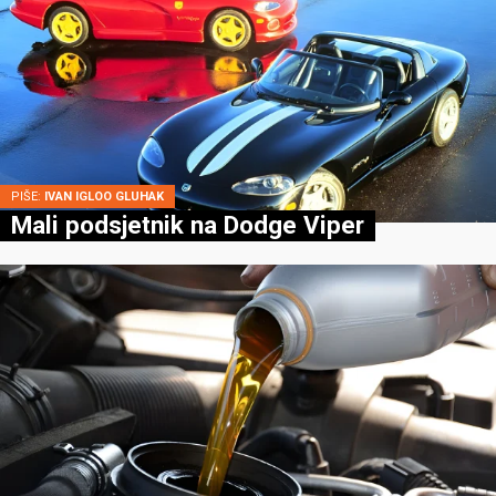
PIŠE:
IVAN IGLOO GLUHAK
Mali podsjetnik na Dodge Viper