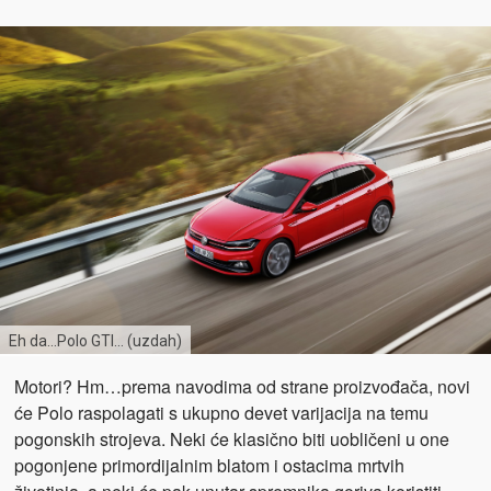
Eh da…Polo GTI… (uzdah)
Motori? Hm…prema navodima od strane proizvođača, novi
će Polo raspolagati s ukupno devet varijacija na temu
pogonskih strojeva. Neki će klasično biti uobličeni u one
pogonjene primordijalnim blatom i ostacima mrtvih