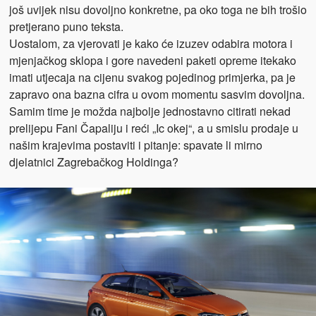
još uvijek nisu dovoljno konkretne, pa oko toga ne bih trošio
pretjerano puno teksta.
Uostalom, za vjerovati je kako će izuzev odabira motora i
mjenjačkog sklopa i gore navedeni paketi opreme itekako
imati utjecaja na cijenu svakog pojedinog primjerka, pa je
zapravo ona bazna cifra u ovom momentu sasvim dovoljna.
Samim time je možda najbolje jednostavno citirati nekad
prelijepu Fani Čapaliju i reći „Ic okej“, a u smislu prodaje u
našim krajevima postaviti i pitanje: spavate li mirno
djelatnici Zagrebačkog Holdinga?