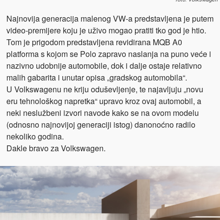
Najnovija generacija malenog VW-a predstavljena je putem
video-premijere koju je uživo mogao pratiti tko god je htio.
Tom je prigodom predstavljena revidirana MQB A0
platforma s kojom se Polo zapravo naslanja na puno veće i
nazivno udobnije automobile, dok i dalje ostaje relativno
malih gabarita i unutar opisa „gradskog automobila“.
U Volkswagenu ne kriju oduševljenje, te najavljuju „novu
eru tehnološkog napretka“ upravo kroz ovaj automobil, a
neki neslužbeni izvori navode kako se na ovom modelu
(odnosno najnovijoj generaciji istog) danonoćno radilo
nekoliko godina.
Dakle bravo za Volkswagen.