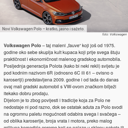
Novi Volkswagen Polo – kratko, jasno i sažeto.
foto: Volkswagen
Volkswagen Polo
– taj maleni „fauve“ koji još od 1975.
godine oko sebe skuplja kult kupaca koji prije svega štuju
praktičnost i ekonomičnost malenog gradskog automobila.
Posljednja generacija Polota (kako bi neki rekli) svijetu je
pod kodnim nazivom 6R (odnosno 6C ili 61 – ovisno o
karoseriji) predstavljena 2009. godine i od tada do danas
ovaj mali gradski automobil s VW-ovom značkom bilježi
itekako dobru prodaju.
Dijelom je to zbog povijesti i tradicije koja za Polo ne
nedostaje ni pod razno, dok se ostatak aduta za Polo svodi
na ogromnu paletu mogućnosti odabira svega i svačega –
od oblika karoserije, broja vrata i motora, preko malog
milijuna komadića opreme koji se nalaze u sklopu paketa ili