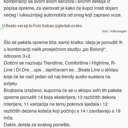
kombinaciji sa svom silom senzora i sličnih detalja iz
popisa opreme, za vjerovati je kako će kupci imati dojam
većeg i luksuznijeg automobila od onog koji zapravo voze.
U Beats-verziji bi Polo trebao izgledati ovako.
foto: Volkswagen
Što se paketa opreme tiče, samo kratko: ideja je ponuditi ih
u kombinaciji nalik prosječnom studiju „po Bolonji“,
odnosno 3+2.
Dotični se nazivaju Trendline, Comfortline i Highline, R-
Line i Dr.Dre…ups…ispričavam se…Beats Line u sklopu
koje će se naći jedan od naj-trendy audio-sustava na
svijetu.
Brojkama izraženo, kupcima će se u sklopu svih tih paketa
opreme ponuditi 14 boja eksterijera, 13 različitih dekora
interijera, 11 varijacija na temu pokrova sjedala i 12
različitih dezena kotača koji počinju s 14 i završavaju s 18
inča.
Dakle, doista za svakog ponešto.