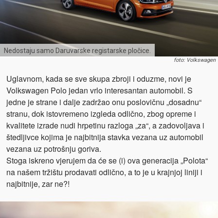
Nedostaju samo Daruvarske registarske pločice.
foto: Volkswagen
Uglavnom, kada se sve skupa zbroji i oduzme, novi je
Volkswagen Polo jedan vrlo interesantan automobil. S
jedne je strane i dalje zadržao onu poslovičnu „dosadnu“
stranu, dok istovremeno izgleda odlično, zbog opreme i
kvalitete izrade nudi hrpetinu razloga „za“, a zadovoljava i
štedljivce kojima je najbitnija stavka vezana uz automobil
vezana uz potrošnju goriva.
Stoga iskreno vjerujem da će se (i) ova generacija „Polota“
na našem tržištu prodavati odlično, a to je u krajnjoj liniji i
najbitnije, zar ne?!