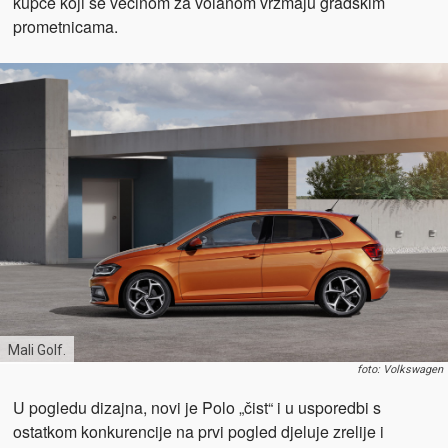
kupce koji se većinom za volanom vrzmaju gradskim
prometnicama.
Mali Golf.
foto: Volkswagen
U pogledu dizajna, novi je Polo „čist“ i u usporedbi s
ostatkom konkurencije na prvi pogled djeluje zrelije i