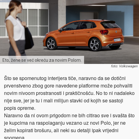
Eto, žene se već okreću za novim Polom.
foto: Volkswagen
Što se spomenutog interijera tiče, naravno da se dotični
prvenstveno zbog gore navedene platforme može pohvaliti
novim nivoom prostranosti i praktičnošću. No to ni nadaleko
nije sve, jer je tu i mali milijun stavki od kojih se sastoji
popis opreme.
Naravno da ni ovom prigodom ne bih citirao sve i svašta što
je kupcima na raspolaganju vezano uz novi Polo, jer ne
želim kopirati brošuru, ali neki su detalji ipak vrijedni
spomena.