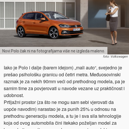
Novi Polo čak ni na fotografijama više ne izgleda maleno.
foto: Volkswagen
Iako je Polo i dalje (barem idejom) „mali auto“, svejedno je
prešao psihološku granicu od četiri metra. Međuosovinski
razmak je za nekih 90mm veći od prethodnog modela, pa je
samim time za povjerovati u navode vezane uz praktičnost i
udobnost.
Prtljažni prostor (za što ne mogu sam sebi vjerovati da
uopće navodim) narastao je za punih 25% u odnosu na
prethodnu generaciju modela, a tu je i sva sila tehnologije
koja od ovog automobila čini itekako poželjan model za