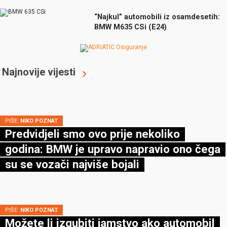
“Najkul” automobili iz osamdesetih:
BMW M635 CSi (E24)
Najnovije vijesti
PIŠE:
NIKO POZNAT
Predvidjeli smo ovo prije nekoliko
godina: BMW je upravo napravio ono čega
su se vozači najviše bojali
PIŠE:
NIKO POZNAT
Možete li izgubiti jamstvo ako automobil