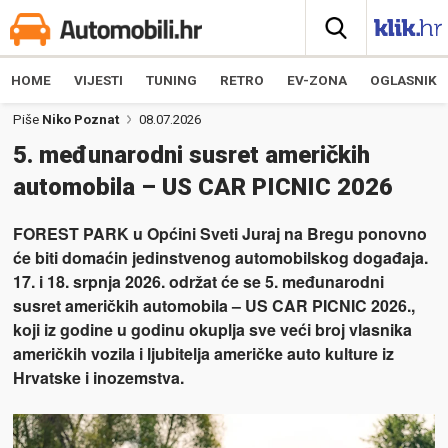
HOME
VIJESTI
TUNING
RETRO
EV-ZONA
OGLASNIK
Piše
Niko Poznat
08.07.2026
5. međunarodni susret američkih
automobila – US CAR PICNIC 2026
FOREST PARK u Općini Sveti Juraj na Bregu ponovno
će biti domaćin jedinstvenog automobilskog događaja.
17. i 18. srpnja 2026. održat će se 5. međunarodni
susret američkih automobila – US CAR PICNIC 2026.,
koji iz godine u godinu okuplja sve veći broj vlasnika
američkih vozila i ljubitelja američke auto kulture iz
Hrvatske i inozemstva.