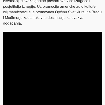
Hrvatskoj te svake godine privlači sve više izlagača i
posjetitelja iz regije. Uz promociju američke auto kulture,
cilj manifestacije je promovirati Općinu Sveti Juraj na Bregu
i Međimurje kao atraktivnu destinaciju za ovakva
događanja.