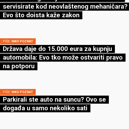
servisirate kod neovlaštenog mehaničara?
Evo što doista kaže zakon
PIŠE:
NIKO POZNAT
Država daje do 15.000 eura za kupnju
automobila: Evo tko može ostvariti pravo
na potporu
PIŠE:
NIKO POZNAT
Parkirali ste auto na suncu? Ovo se
događa u samo nekoliko sati