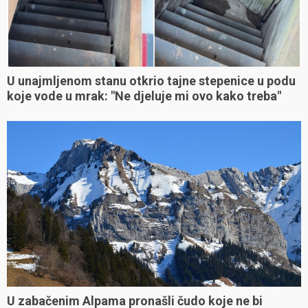
U unajmljenom stanu otkrio tajne stepenice u podu
koje vode u mrak: "Ne djeluje mi ovo kako treba"
U zabačenim Alpama pronašli čudo koje ne bi