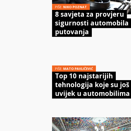
PIŠE:
NIKO POZNAT
8 savjeta za provjeru
sigurnosti automobila 
putovanja
PIŠE:
MATO PAVLIČEVIĆ
Top 10 najstarijih
tehnologija koje su još
uvijek u automobilima