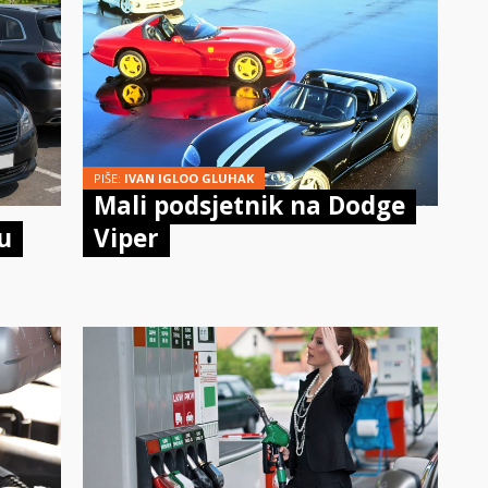
PIŠE:
IVAN IGLOO GLUHAK
Mali podsjetnik na Dodge
u
Viper