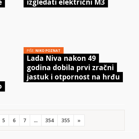
e
izgledati električni M3
PIŠE:
NIKO POZNAT
Lada Niva nakon 49
godina dobila prvi zračni
jastuk i otpornost na hrđu
o
5
6
7
...
354
355
»