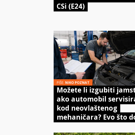
CSi (E24)
PIŠE:
NIKO POZNAT
Možete li izgubiti jams
ako automobil servisir
kod neovlaštenog
mehaničara? Evo što d
kaže zakon