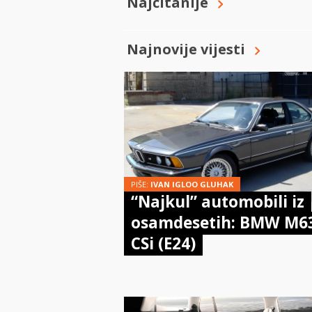
Najčitanije
Najnovije vijesti
PIŠE:
IVAN IGLOO GLUHAK
“Najkul” automobili iz
osamdesetih: BMW M6
CSi (E24)