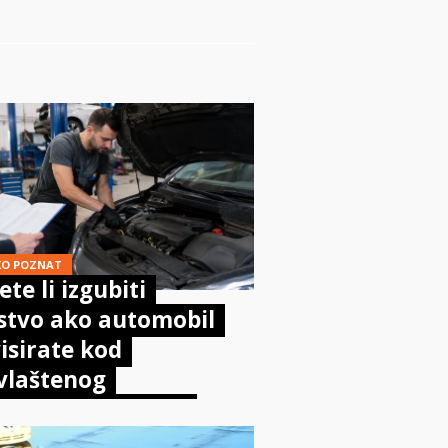
KO POZNAT
te li izgubiti
stvo ako automobil
isirate kod
vlaštenog
aničara? Evo što
sta kaže zakon