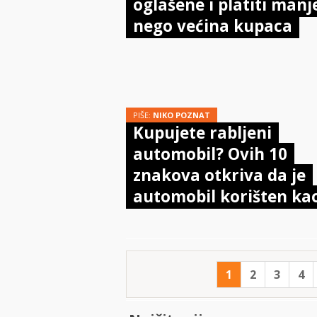
oglašene i platiti manj
nego većina kupaca
PIŠE:
NIKO POZNAT
Kupujete rabljeni
automobil? Ovih 10
znakova otkriva da je
automobil korišten ka
taksi
1
2
3
4