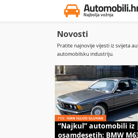
Novosti
Pratite najnovije vijesti iz svijeta
automobilsku industriju.
PIŠE:
IVAN IGLOO GLUHAK
“Najkul” automobili iz
osamdesetih: BMW M6