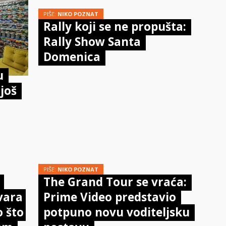
PIŠE:
NIKO POZNAT
Rally koji se ne propušta:
Rally Show Santa
Domenica
u
još
PIŠE:
NIKO POZNAT
The Grand Tour se vraća:
tvara
Prime Video predstavio
o što
potpuno novu voditeljsku