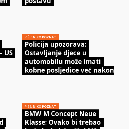
lem
postavu
PIŠE:
NIKO POZNAT
Policija upozorava:
– US
Ostavljanje djece u
automobilu može imati
kobne posljedice već nakon
nekoliko minuta
PIŠE:
NIKO POZNAT
BMW M Concept Neue
od
Klasse: Ovako bi trebao