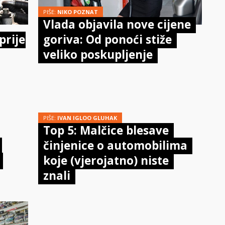
PIŠE:
NIKO POZNAT
Vlada objavila nove cijene
prije
goriva: Od ponoći stiže
veliko poskupljenje
PIŠE:
IVAN IGLOO GLUHAK
Top 5: Malčice blesave
činjenice o automobilima
koje (vjerojatno) niste
znali