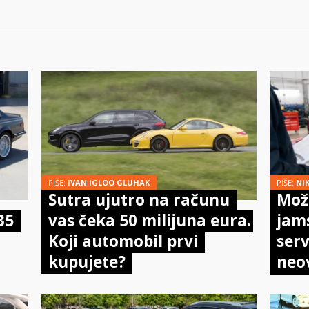
PIŠE:
IVAN IGLOO GLUHAK
PIŠE:
NI
Sutra ujutro na računu
Može
35
vas čeka 50 milijuna eura.
jam
Koji automobil prvi
serv
kupujete?
neo
meh
doi