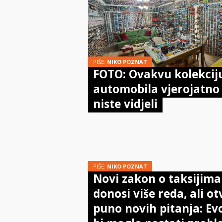
PIŠE:
NIKO POZNAT
FOTO: Ovakvu kolekcij
automobila vjerojatno 
niste vidjeli
PIŠE:
NIKO POZNAT
Novi zakon o taksijima
donosi više reda, ali o
puno novih pitanja: Ev