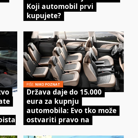
Koji automobil prvi
kupujete?
PIŠE:
NIKO POZNAT
tvo
Država daje do 15.000
ate
eura za kupnju
automobila: Evo tko može
oista
ostvariti pravo na
potporu