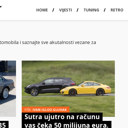
HOME
VIJESTI
TUNING
RETRO
 automobila i saznajte sve akutalnosti vezane za
PIŠE:
IVAN IGLOO GLUHAK
Sutra ujutro na računu
35
vas čeka 50 milijuna eura.