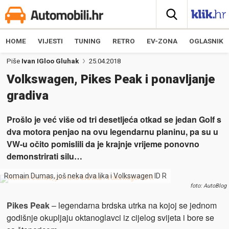
HOME
VIJESTI
TUNING
RETRO
EV-ZONA
OGLASNIK
Piše
Ivan IGloo Gluhak
25.04.2018
Volkswagen, Pikes Peak i ponavljanje
gradiva
Prošlo je već više od tri desetljeća otkad se jedan Golf s
dva motora penjao na ovu legendarnu planinu, pa su u
VW-u očito pomislili da je krajnje vrijeme ponovno
demonstrirati silu…
Romain Dumas, još neka dva lika i Volkswagen ID R
foto: AutoBlog
Pikes Peak
– legendarna brdska utrka na kojoj se jednom
godišnje okupljaju oktanoglavci iz cijelog svijeta i bore se