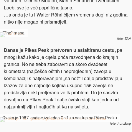
Vatanen, Michele Mouton, Martin Schanche i Sébastien
Loeb, sve je već poprilično jasno.
…a onda je tu i Walter Röhrl čijem vremenu dugi niz godina
nitko nije mogao ni prismrdjeti.
“The” mapa.
foto: ERN
Danas je Pikes Peak pretvoren u asfaltiranu cestu,
pa
mnogi kažu kako je cijela priča razvodnjena do krajnjih
granica. No ne treba zaboraviti da skoro dvadeset
kilometara (najčešće oštrih i nepreglednih) zavoja u
kombinaciji s natjeravanjem „na nož“ i dalje predstavljaju
izazov za one najbolje kojima ukupno 156 zavoja ne
predstavlja neki pretjerano velik problem. I to je sasvim
dovoljno da Pikes Peak i dalje čvrsto stoji kao jedna od
najzanimljivijih i najluđih utrka na svijetu.
Ovako je 1987. godine izgledao Golf za nastup na Pikes Peaku.
foto: AutoBlog