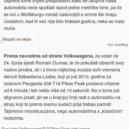
usprkos tome vrijedi pretpostaviti kako se ukupna masa
automobila neće spuštati ispod jedne metričke tone, pa će
se oci u Wolfsburgu morati zadovoljiti s onime što imaju.
Uostalom, kad ih već nije bilo trideset godina, neka se malo
muče.
Skupilo se ekipe…
foto: AutoBlog
Prema navodima od strane Volkswagena,
za volan će
24. lipnja sjesti Romain Dumas, te će pokušati obraniti svoj
naslov prvaka, ali i s trona najbržeg vozača svih vremena
skinuti Sébastiena Loeba, koji je još 2013. godine za
volanom Peugeota 208 T16 Pikes Peak postavio vrijeme
od 8 minuta i tek nešto više od 13 sekundi. No o tome još
stignemo pisati, jer se u krajnjoj liniji radi o automobilu na
struju koji bi prema svemu sudeći prije trebao parirati
Tajiminim monstruozama, nego automobilima s „klasičnim“
motorima.