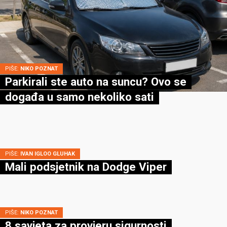
PIŠE:
NIKO POZNAT
Parkirali ste auto na suncu? Ovo se
događa u samo nekoliko sati
PIŠE:
IVAN IGLOO GLUHAK
Mali podsjetnik na Dodge Viper
PIŠE:
NIKO POZNAT
8 savjeta za provjeru sigurnosti