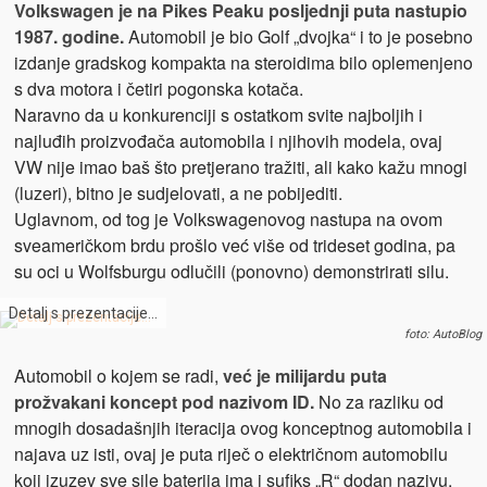
Volkswagen je na Pikes Peaku posljednji puta nastupio
1987. godine.
Automobil je bio Golf „dvojka“ i to je posebno
izdanje gradskog kompakta na steroidima bilo oplemenjeno
s dva motora i četiri pogonska kotača.
Naravno da u konkurenciji s ostatkom svite najboljih i
najluđih proizvođača automobila i njihovih modela, ovaj
VW nije imao baš što pretjerano tražiti, ali kako kažu mnogi
(luzeri), bitno je sudjelovati, a ne pobijediti.
Uglavnom, od tog je Volkswagenovog nastupa na ovom
sveameričkom brdu prošlo već više od trideset godina, pa
su oci u Wolfsburgu odlučili (ponovno) demonstrirati silu.
Detalj s prezentacije…
foto: AutoBlog
Automobil o kojem se radi,
već je milijardu puta
prožvakani koncept pod nazivom ID.
No za razliku od
mnogih dosadašnjih iteracija ovog konceptnog automobila i
najava uz isti, ovaj je puta riječ o električnom automobilu
koji izuzev sve sile baterija ima i sufiks „R“ dodan nazivu.