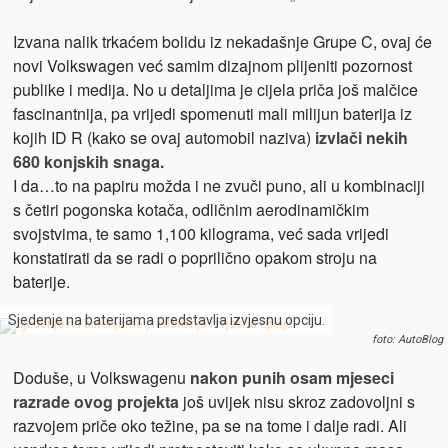
Izvana nalik trkaćem bolidu iz nekadašnje Grupe C, ovaj će
novi Volkswagen već samim dizajnom plijeniti pozornost
publike i medija. No u detaljima je cijela priča još malčice
fascinantnija, pa vrijedi spomenuti mali milijun baterija iz
kojih ID R (kako se ovaj automobil naziva)
izvlači nekih
680 konjskih snaga.
I da…to na papiru možda i ne zvuči puno, ali u kombinaciji
s četiri pogonska kotača, odličnim aerodinamičkim
svojstvima, te samo 1,100 kilograma, već sada vrijedi
konstatirati da se radi o poprilično opakom stroju na
baterije.
Sjedenje na baterijama predstavlja izvjesnu opciju.
foto: AutoBlog
Doduše, u Volkswagenu
nakon punih osam mjeseci
razrade ovog projekta
još uvijek nisu skroz zadovoljni s
razvojem priče oko težine, pa se na tome i dalje radi. Ali