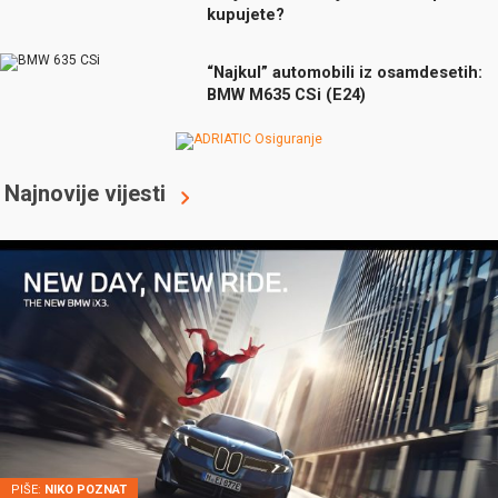
kupujete?
“Najkul” automobili iz osamdesetih:
BMW M635 CSi (E24)
Najnovije vijesti
PIŠE:
NIKO POZNAT