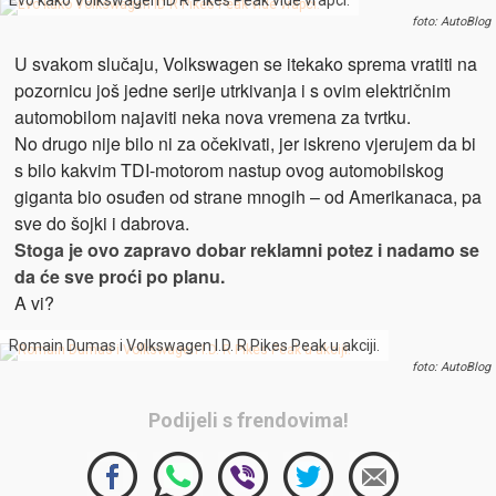
Evo kako Volkswagen ID R Pikes Peak vide vrapci.
foto: AutoBlog
U svakom slučaju, Volkswagen se itekako sprema vratiti na
pozornicu još jedne serije utrkivanja i s ovim električnim
automobilom najaviti neka nova vremena za tvrtku.
No drugo nije bilo ni za očekivati, jer iskreno vjerujem da bi
s bilo kakvim TDI-motorom nastup ovog automobilskog
giganta bio osuđen od strane mnogih – od Amerikanaca, pa
sve do šojki i dabrova.
Stoga je ovo zapravo dobar reklamni potez i nadamo se
da će sve proći po planu.
A vi?
Romain Dumas i Volkswagen I.D. R Pikes Peak u akciji.
foto: AutoBlog
Podijeli s frendovima!