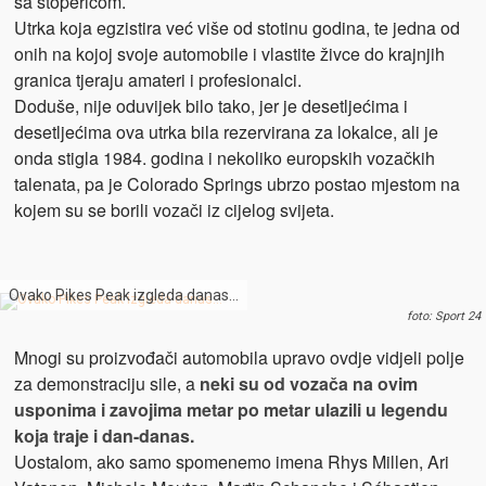
sa štopericom.
Utrka koja egzistira već više od stotinu godina, te jedna od
onih na kojoj svoje automobile i vlastite živce do krajnjih
granica tjeraju amateri i profesionalci.
Doduše, nije oduvijek bilo tako, jer je desetljećima i
desetljećima ova utrka bila rezervirana za lokalce, ali je
onda stigla 1984. godina i nekoliko europskih vozačkih
talenata, pa je Colorado Springs ubrzo postao mjestom na
kojem su se borili vozači iz cijelog svijeta.
Ovako Pikes Peak izgleda danas…
foto: Sport 24
Mnogi su proizvođači automobila upravo ovdje vidjeli polje
za demonstraciju sile, a
neki su od vozača na ovim
usponima i zavojima metar po metar ulazili u legendu
koja traje i dan-danas.
Uostalom, ako samo spomenemo imena Rhys Millen, Ari