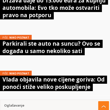
Država daje do 15.000 eura za kupnju
automobila: Evo tko može ostvariti
pravo na potporu
PIŠE:
NIKO POZNAT
Parkirali ste auto na suncu? Ovo se
događa u samo nekoliko sati
PIŠE:
NIKO POZNAT
Vlada objavila nove cijene goriva: Od
ponoći stiže veliko poskupljenje
Oglašavanje