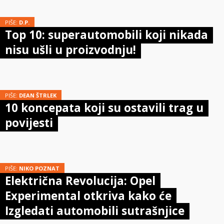
PIŠE:
D.P.
Top 10: superautomobili koji nikada
nisu ušli u proizvodnju!
PIŠE:
DEAN ŠTRLEK
10 koncepata koji su ostavili trag u
povijesti
PIŠE:
NIKO POZNAT
Električna Revolucija: Opel
Experimental otkriva kako će
Izgledati automobili sutrašnjice