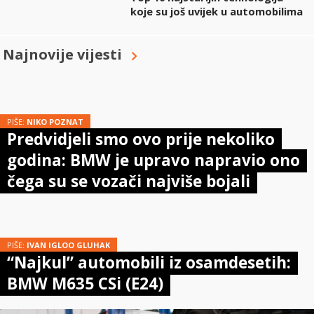
koje su još uvijek u automobilima
Najnovije vijesti
PIŠE:
NIKO POZNAT
Predvidjeli smo ovo prije nekoliko
godina: BMW je upravo napravio ono
čega su se vozači najviše bojali
PIŠE:
IVAN IGLOO GLUHAK
“Najkul” automobili iz osamdesetih:
BMW M635 CSi (E24)