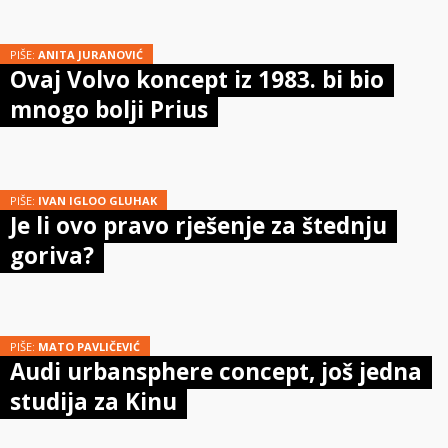
PIŠE:
ANITA JURANOVIĆ
Ovaj Volvo koncept iz 1983. bi bio
mnogo bolji Prius
PIŠE:
IVAN IGLOO GLUHAK
Je li ovo pravo rješenje za štednju
goriva?
PIŠE:
MATO PAVLIČEVIĆ
Audi urbansphere concept, još jedna
studija za Kinu