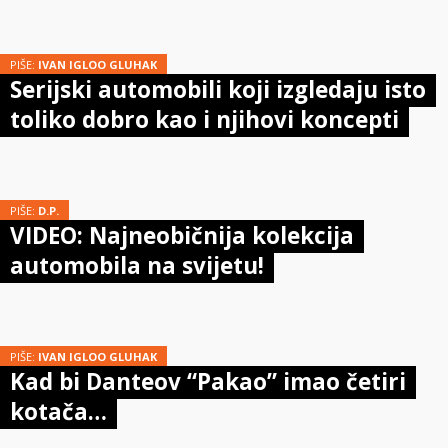
PIŠE:
IVAN IGLOO GLUHAK
Serijski automobili koji izgledaju isto
toliko dobro kao i njihovi koncepti
PIŠE:
D.P.
VIDEO: Najneobičnija kolekcija
automobila na svijetu!
PIŠE:
IVAN IGLOO GLUHAK
Kad bi Danteov “Pakao” imao četiri
kotača…