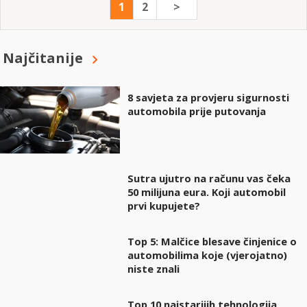
1
2
>
Najčitanije
8 savjeta za provjeru sigurnosti
automobila prije putovanja
Sutra ujutro na računu vas čeka
50 milijuna eura. Koji automobil
prvi kupujete?
Top 5: Malčice blesave činjenice o
automobilima koje (vjerojatno)
niste znali
Top 10 najstarijih tehnologija