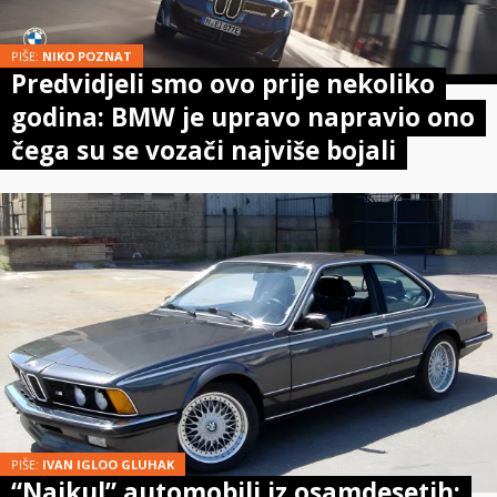
PIŠE:
NIKO POZNAT
Predvidjeli smo ovo prije nekoliko
godina: BMW je upravo napravio ono
čega su se vozači najviše bojali
PIŠE:
IVAN IGLOO GLUHAK
“Najkul” automobili iz osamdesetih: