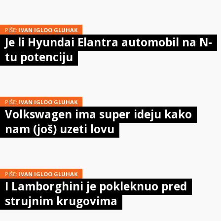
PIŠE:
IVAN IGLOO GLUHAK
Je li Hyundai Elantra automobil na N-
tu potenciju
PIŠE:
IVAN IGLOO GLUHAK
Volkswagen ima super ideju kako
nam (još) uzeti lovu
PIŠE:
IVAN IGLOO GLUHAK
I Lamborghini je pokleknuo pred
strujnim krugovima