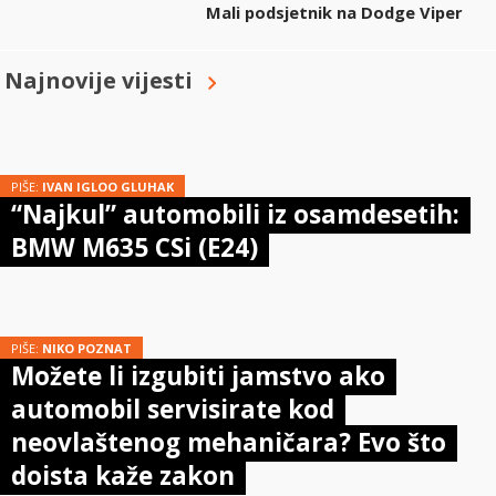
Mali podsjetnik na Dodge Viper
Najnovije vijesti
PIŠE:
IVAN IGLOO GLUHAK
“Najkul” automobili iz osamdesetih:
BMW M635 CSi (E24)
PIŠE:
NIKO POZNAT
Možete li izgubiti jamstvo ako
automobil servisirate kod
neovlaštenog mehaničara? Evo što
doista kaže zakon