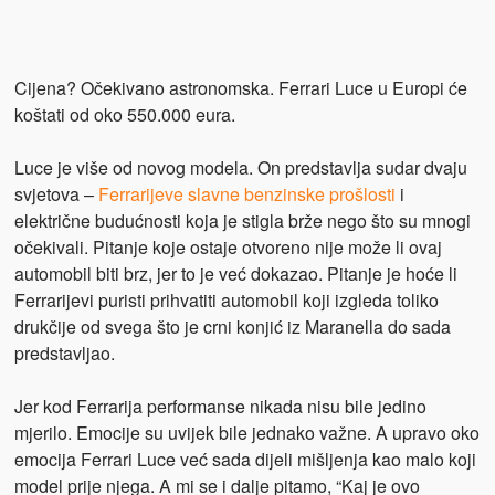
Cijena? Očekivano astronomska. Ferrari Luce u Europi će
koštati od oko 550.000 eura.
Luce je više od novog modela. On predstavlja sudar dvaju
svjetova –
F
errarijeve slavne benzinske prošlosti
i
električne budućnosti koja je stigla brže nego što su mnogi
očekivali. Pitanje koje ostaje otvoreno nije može li ovaj
automobil biti brz, jer to je već dokazao. Pitanje je hoće li
Ferrarijevi puristi prihvatiti automobil koji izgleda toliko
drukčije od svega što je crni konjić iz Maranella do sada
predstavljao.
Jer kod Ferrarija performanse nikada nisu bile jedino
mjerilo. Emocije su uvijek bile jednako važne. A upravo oko
emocija Ferrari Luce već sada dijeli mišljenja kao malo koji
model prije njega. A mi se i dalje pitamo, “Kaj je ovo