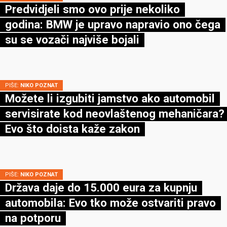
Predvidjeli smo ovo prije nekoliko
godina: BMW je upravo napravio ono čega
su se vozači najviše bojali
PIŠE:
NIKO POZNAT
Možete li izgubiti jamstvo ako automobil
servisirate kod neovlaštenog mehaničara?
Evo što doista kaže zakon
PIŠE:
NIKO POZNAT
Država daje do 15.000 eura za kupnju
automobila: Evo tko može ostvariti pravo
na potporu