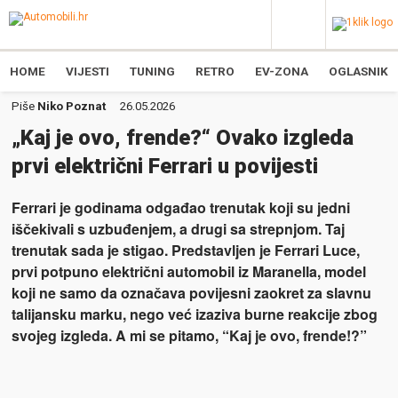
HOME
VIJESTI
TUNING
RETRO
EV-ZONA
OGLASNIK
Piše
Niko Poznat
26.05.2026
„Kaj je ovo, frende?“ Ovako izgleda
prvi električni Ferrari u povijesti
Ferrari je godinama odgađao trenutak koji su jedni
iščekivali s uzbuđenjem, a drugi sa strepnjom. Taj
trenutak sada je stigao. Predstavljen je Ferrari Luce,
prvi potpuno električni automobil iz Maranella, model
koji ne samo da označava povijesni zaokret za slavnu
talijansku marku, nego već izaziva burne reakcije zbog
svojeg izgleda. A mi se pitamo, “Kaj je ovo, frende!?”