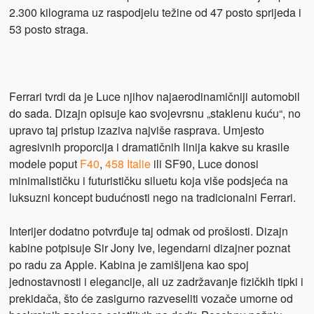
2.300 kilograma uz raspodjelu težine od 47 posto sprijeda i
53 posto straga.
Ferrari tvrdi da je Luce njihov najaerodinamičniji automobil
do sada. Dizajn opisuje kao svojevrsnu „staklenu kuću“, no
upravo taj pristup izaziva najviše rasprava. Umjesto
agresivnih proporcija i dramatičnih linija kakve su krasile
modele poput
F40
,
458 Italie
ili SF90, Luce donosi
minimalističku i futurističku siluetu koja više podsjeća na
luksuzni koncept budućnosti nego na tradicionalni Ferrari.
Interijer dodatno potvrđuje taj odmak od prošlosti. Dizajn
kabine potpisuje Sir Jony Ive, legendarni dizajner poznat
po radu za Apple. Kabina je zamišljena kao spoj
jednostavnosti i elegancije, ali uz zadržavanje fizičkih tipki i
prekidača, što će zasigurno razveseliti vozače umorne od