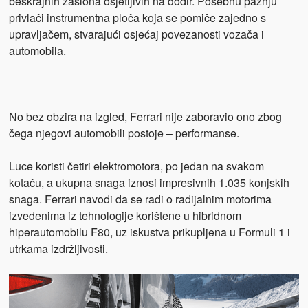
beskrajnih zaslona osjetljivih na dodir. Posebnu pažnju
privlači instrumentna ploča koja se pomiče zajedno s
upravljačem, stvarajući osjećaj povezanosti vozača i
automobila.
No bez obzira na izgled, Ferrari nije zaboravio ono zbog
čega njegovi automobili postoje – performanse.
Luce koristi četiri elektromotora, po jedan na svakom
kotaču, a ukupna snaga iznosi impresivnih 1.035 konjskih
snaga. Ferrari navodi da se radi o radijalnim motorima
izvedenima iz tehnologije korištene u hibridnom
hiperautomobilu F80, uz iskustva prikupljena u Formuli 1 i
utrkama izdržljivosti.