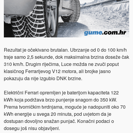
Rezultat je očekivano brutalan. Ubrzanje od 0 do 100 km/h
traje samo 2,5 sekunde, dok maksimalna brzina doseže čak
310 km/h. Drugim riječima, Luce možda ne zvuči poput
klasičnog Ferrarijevog V12 motora, ali brojke jasno
pokazuju da nije izgubio DNK brzine.
Električni Ferrari opremljen je baterijom kapaciteta 122
kWh koja podržava brzo punjenje snagom do 350 kW.
Prema tvorničkim tvrdnjama, moguće je nadopuniti oko 70
kWh energije u svega 20 minuta, pod uvjetom da je
dostupan dovoljno snažan punjač. Konačni podaci o
dosegu još nisu objavljeni.