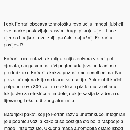
I dok Ferrari obećava tehnološku revoluciju, mnogi ljubitelji
ove marke postavljaju sasvim drugo pitanje – je li Luce
ujedno i najkontroverzniji, pa čak i najružniji Ferrari u
povijesti?
Ferrari Luce dolazi u konfiguraciji s četvera vrata i pet
sjedala, što ga već na prvi pogled udaljava od klasične
predodžbe o Ferrariju kakvu poznajemo desetljećima. No
prava promjena krije se ispod karoserije. Automobil koristi
potpuno novu 800-voltnu električnu platformu razvijenu
isključivo za električne modele, dok je šasija izrađena od
lijevanog i ekstrudiranog aluminija.
Baterijski paket, koji je Ferrari razvio unutar kuće, integriran
je u podnicu vozila kako bi se postigla što bolja raspodjela
mase i niže težište. Ukupna masa automobila ostaje ispod