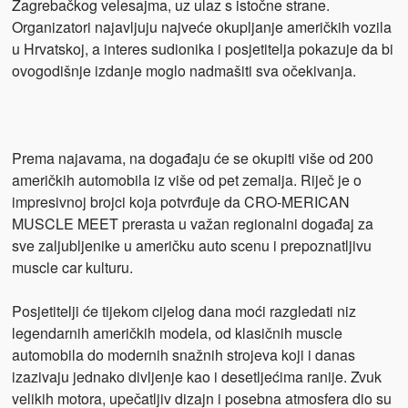
Zagrebačkog velesajma, uz ulaz s istočne strane.
Organizatori najavljuju najveće okupljanje američkih vozila
u Hrvatskoj, a interes sudionika i posjetitelja pokazuje da bi
ovogodišnje izdanje moglo nadmašiti sva očekivanja.
Prema najavama, na događaju će se okupiti više od 200
američkih automobila iz više od pet zemalja. Riječ je o
impresivnoj brojci koja potvrđuje da CRO-MERICAN
MUSCLE MEET prerasta u važan regionalni događaj za
sve zaljubljenike u američku auto scenu i prepoznatljivu
muscle car kulturu.
Posjetitelji će tijekom cijelog dana moći razgledati niz
legendarnih američkih modela, od klasičnih muscle
automobila do modernih snažnih strojeva koji i danas
izazivaju jednako divljenje kao i desetljećima ranije. Zvuk
velikih motora, upečatljiv dizajn i posebna atmosfera dio su