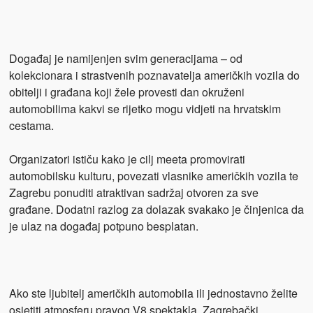
Događaj je namijenjen svim generacijama – od
kolekcionara i strastvenih poznavatelja američkih vozila do
obitelji i građana koji žele provesti dan okruženi
automobilima kakvi se rijetko mogu vidjeti na hrvatskim
cestama.
Organizatori ističu kako je cilj meeta promovirati
automobilsku kulturu, povezati vlasnike američkih vozila te
Zagrebu ponuditi atraktivan sadržaj otvoren za sve
građane. Dodatni razlog za dolazak svakako je činjenica da
je ulaz na događaj potpuno besplatan.
Ako ste ljubitelj američkih automobila ili jednostavno želite
osjetiti atmosferu pravog V8 spektakla, Zagrebački