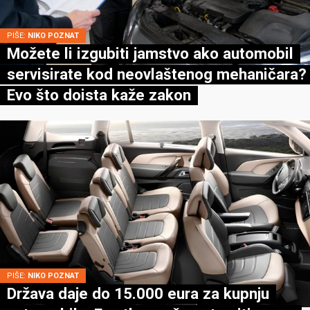
PIŠE:
NIKO POZNAT
Možete li izgubiti jamstvo ako automobil
servisirate kod neovlaštenog mehaničara?
Evo što doista kaže zakon
PIŠE:
NIKO POZNAT
Država daje do 15.000 eura za kupnju