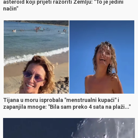
asteroid koji prijeti razoriti Zemlju: "To je jedini
način"
Tijana u moru isprobala "menstrualni kupaći" i
zapanjila mnoge: "Bila sam preko 4 sata na plaži..."