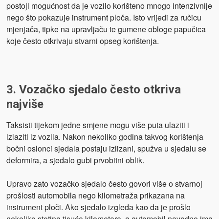
postoji mogućnost da je vozilo korišteno mnogo intenzivnije
nego što pokazuje instrument ploča. Isto vrijedi za ručicu
mjenjača, tipke na upravljaču te gumene obloge papučica
koje često otkrivaju stvarni opseg korištenja.
3. Vozačko sjedalo često otkriva
najviše
Taksisti tijekom jedne smjene mogu više puta ulaziti i
izlaziti iz vozila. Nakon nekoliko godina takvog korištenja
bočni oslonci sjedala postaju izlizani, spužva u sjedalu se
deformira, a sjedalo gubi prvobitni oblik.
Upravo zato vozačko sjedalo često govori više o stvarnoj
prošlosti automobila nego kilometraža prikazana na
instrument ploči. Ako sjedalo izgleda kao da je prošlo
nekoliko stotina tisuća kilometara, a automobil navodno ima