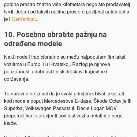
godina prošao znatno više kilometara nego što prodavatelj
tvrdi. Jedan od takvih načina provjere povijesti automobila
je i
CarVertical
.
10. Posebno obratite pažnju na
određene modele
Neki modeli tradicionalno su među najpopularnijim taksi
vozilima u Europi i u Hrvatskoj. Razlog je njihova
pouzdanost, udobnost i niski troškovi kupovine i
održavanja.
To naravno ne znači da je svaki primjerak bivši taksi, ali
kod modela poput Mercedesove E-klase, Škode Octavije ili
Superba, Volkswagen Passata ili Dacie Logan MCV
preporučljivo je provjeriti povijest vozila detaljnije nego
inače.