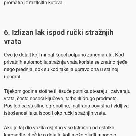
promatra iz različitih kutova.
6. Izlizan lak ispod ručki stražnjih
vrata
Ovo je detalj koji mnogi kupci potpuno zanemaruju. Kod
privatnih automobila stražnja vrata koriste se znatno rjeđe
nego prednja, dok su kod taksija upravo ona u stalnoj
uporabi.
Tijekom godina stotine ili tisuće putnika otvaraju i zatvaraju
vrata, često noseći ključeve, torbe ili druge predmete.
Posljedica su sitne ogrebotine, matirana površina i vidljiva
istrošenost laka ispod i oko ručki stražnjih vrata.
Ako je taj dio vozila osjetno više istrošen od ostatka
karoserije, riječ je o detalju koji može otkriti mnogo o