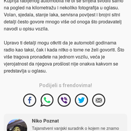
Kupnja rabljenog automobila ne bi se smjela svoditi samo
na pogled na kilometražu i nekoliko fotografija u oglasu.
Volan, sjedala, stanje laka, servisna povijest i brojni sitni
detalji često govore mnogo više od onoga što prodavatelj
navodi u opisu vozila.
Upravo ti detalji mogu otkriti da je automobil godinama
radio kao taksi, čak i kada nitko o tome ne želi govoriti. Što
više tragova pronađete na jednom vozilu, veća je
vjerojatnost da njegova prošlost nije onakva kakvom se
predstavlja u oglasu.
Podijeli s frendovima!
Niko Poznat
Tajanstveni vanjski suradnik o kojem ne znamo