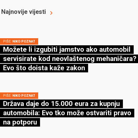
Najnovije vijesti
PIŠE:
NIKO POZNAT
Možete li izgubiti jamstvo ako automobil
servisirate kod neovlaštenog mehaničara?
Evo što doista kaže zakon
PIŠE:
NIKO POZNAT
Država daje do 15.000 eura za kupnju
automobila: Evo tko može ostvariti pravo
na potporu