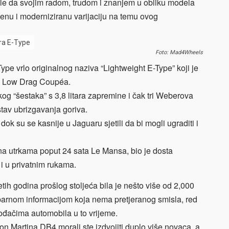
Eagle da svojim radom, trudom i znanjem u obliku modela
enu i moderniziranu varijaciju na temu ovog
ra E-Type
Foto: Mad4Wheels
Type vrlo originalnog naziva “Lightweight E-Type” koji je
og Low Drag Coupéa.
kog “šestaka” s 3,8 litara zapremine i čak tri Weberova
tav ubrizgavanja goriva.
 dok su se kasnije u Jaguaru sjetili da bi mogli ugraditi i
 na utrkama poput 24 sata Le Mansa, bio je dosta
i u privatnim rukama.
ih godina prošlog stoljeća bila je nešto više od 2,000
hoparnom informacijom koja nema pretjeranog smisla, red
vođačima automobila u to vrijeme.
on Martina DB4 morali ste izdvojiti duplo više novaca, a