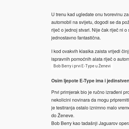
U trenu kad ugledate onu tvorevinu za 
automobil na svijetu, dogodi se da požel
riječ o jednoj stvari. Nije čak riječ ni 
jednostavno fantastična.
I kod ovakvih klasika zaista vrijedi či
ispravnih pomoćnih alata riječ o automo
Bob Berry i prvi E-Type u Ženevi
Osim ljepote E-Type ima i jedinstve
Prvi primjerak bio je ručno izrađeni p
nekolicini novinara da mogu pripremiti
je testiranja ostalo iznimno malo vrem
do Ženeve.
Bob Berry kao tadašnji Jaguarov operat