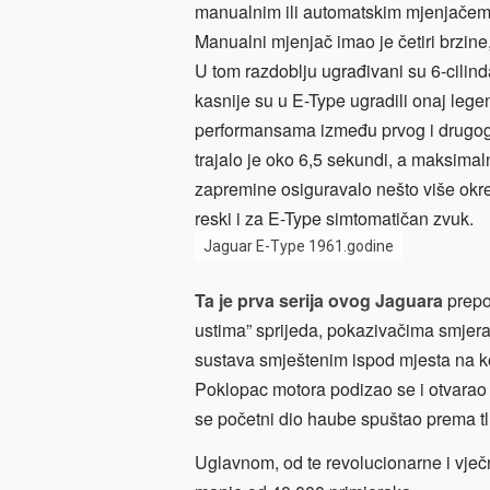
manualnim ili automatskim mjenjačem
Manualni mjenjač imao je četiri brzine
U tom razdoblju ugrađivani su 6-cilind
kasnije su u E-Type ugradili onaj legen
performansama između prvog i drugog m
trajalo je oko 6,5 sekundi, a maksimalna
zapremine osiguravalo nešto više okre
reski i za E-Type simtomatičan zvuk.
Jaguar E-Type 1961.godine
Ta je prva serija ovog Jaguara
prepo
ustima” sprijeda, pokazivačima smjera 
sustava smještenim ispod mjesta na ko
Poklopac motora podizao se i otvarao 
se početni dio haube spuštao prema tl
Uglavnom, od te revolucionarne i vječ