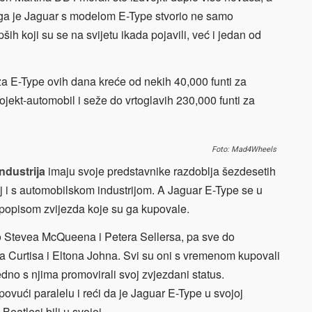
toga je Jaguar s modelom E-Type stvorio ne samo
ših koji su se na svijetu ikada pojavili, već i jedan od
 za E-Type ovih dana kreće od nekih 40,000 funti za
ojekt-automobil i seže do vrtoglavih 230,000 funti za
Foto: Mad4Wheels
ndustrija
imaju svoje predstavnike razdoblja šezdesetih
aj i s automobilskom industrijom. A Jaguar E-Type se u
popisom zvijezda koje su ga kupovale.
ko Stevea McQueena i Petera Sellersa, pa sve do
a Curtisa i Eltona Johna. Svi su oni s vremenom kupovali
dno s njima promovirali svoj zvjezdani status.
ovući paralelu i reći da je Jaguar E-Type u svojoj
Beatlesi bili u svojoj.