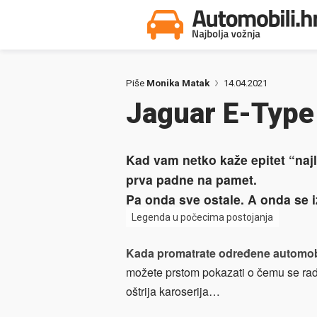
Piše
Monika Matak
14.04.2021
Jaguar E-Type 
Kad vam netko kaže epitet “najl
prva padne na pamet.
Pa onda sve ostale. A onda se i
Legenda u počecima postojanja
Kada promatrate određene automob
možete prstom pokazati o čemu se radi i
oštrija karoserija…