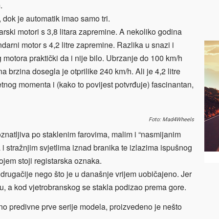
.
, dok je automatik imao samo tri.
arski motori s 3,8 litara zapremine. A nekoliko godina
darni motor s 4,2 litre zapremine. Razlika u snazi i
otora praktički da i nije bilo. Ubrzanje do 100 km/h
 brzina dosegla je otprilike 240 km/h. Ali je 4,2 litre
tnog momenta i (kako to povijest potvrđuje) fascinantan,
Foto: Mad4Wheels
znatljiva po staklenim farovima, malim i “nasmijanim
i stražnjim svjetlima iznad branika te izlazima ispušnog
jem stoji registarska oznaka.
drugačije nego što je u današnje vrijem uobičajeno. Jer
u, a kod vjetrobranskog se stakla podizao prema gore.
no predivne prve serije modela, proizvedeno je nešto