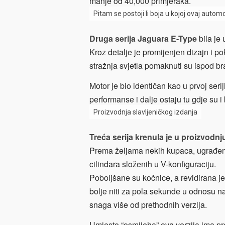
manje od 40,000 primjeraka.
Pitam se postoji li boja u kojoj ovaj autom
Druga serija Jaguara E-Type
bila je
Kroz detalje je promijenjen dizajn i pok
stražnja svjetla pomaknuti su ispod br
Motor je bio identičan kao u prvoj seri
performanse i dalje ostaju tu gdje su 
Proizvodnja slavljeničkog izdanja
Treća serija krenula je u proizvodnj
Prema željama nekih kupaca, ugrađen j
cilindara složenih u V-konfiguraciju.
Poboljšane su kočnice, a revidirana j
bolje niti za pola sekunde u odnosu na
snaga više od prethodnih verzija.
Umjesto “osmijeha” ova verzija ima pre