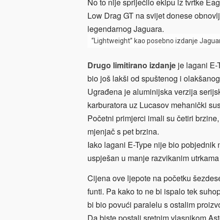
No to nije spriječilo ekipu iz tvrtke 
Low Drag GT na svijet donese obnovlj
legendarnog Jaguara.
“Lightweight” kao posebno izdanje Jagua
Drugo limitirano izdanje
je lagani E-
bio još lakši od spuštenog i olakšan
Ugrađena je aluminijska verzija serijs
karburatora uz Lucasov mehanički sus
Početni primjerci imali su četiri brzine,
mjenjač s pet brzina.
Iako lagani E-Type nije bio pobjednik
uspješan u manje razvikanim utrkama 
Cijena ove ljepote na početku šezdeset
funti. Pa kako to ne bi ispalo tek su
bi bio povući paralelu s ostalim proiz
Da biste postali sretnim vlasnikom Ast