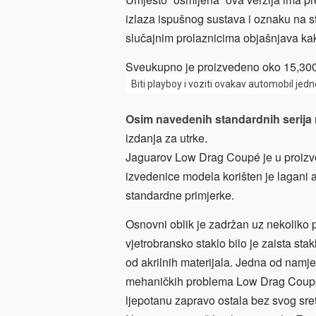
izlaza ispušnog sustava i oznaku na st
slučajnim prolaznicima objašnjava ka
Sveukupno je proizvedeno oko 15,300 
Biti playboy i voziti ovakav automobil jed
Osim navedenih standardnih serija
izdanja za utrke.
Jaguarov Low Drag Coupé je u proizvod
izvedenice modela korišten je lagani a
standardne primjerke.
Osnovni oblik je zadržan uz nekoliko p
vjetrobransko staklo bilo je zaista stak
od akrilnih materijala. Jedna od namje
mehaničkih problema Low Drag Coupé n
ljepotanu zapravo ostala bez svog sre