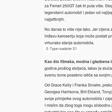
za Ferrari 250GT čak tri puta više. S
legendarni automobil i jedan od najljep
najjeftinijih.
No danas to više nije tako. Jer cijena
hrđavu karoseriju koja može postati pr
vrhunsko stanje automobila.
E-Type roadster S1
Kao što filmska, modna i glazbena i
godina prošlog stoljeća, takav je sluč
svemu tome posebno ističe sa svojim 
Od Grace Kelly i Franka Sinatre, pre
Georgea Harrisona, Brit Ekland, Tonyj
svoje primjerke ovog automobila i zaje
I mislim da zbog toga mogu slobodno p
industriji bio ono što su između ostalih 