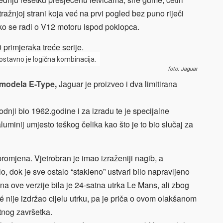
ražnjoj strani koja već na prvi pogled bez puno riječi
ko se radi o V12 motoru ispod poklopca.
primjeraka treće serije.
nostavno je logična kombinacija.
foto: Jaguar
 modela E-Type,
Jaguar je proizveo i dva limitirana
nji bio 1962.godine i za izradu te je specijalne
luminij umjesto teškog čelika kao što je to bio slučaj za
romjena. Vjetrobran je imao izraženiji nagib, a
lo, dok je sve ostalo “stakleno” ustvari bilo napravljeno
na ove verzije bila je 24-satna utrka Le Mans, ali zbog
ije izdržao cijelu utrku, pa je priča o ovom olakšanom
tnog završetka.