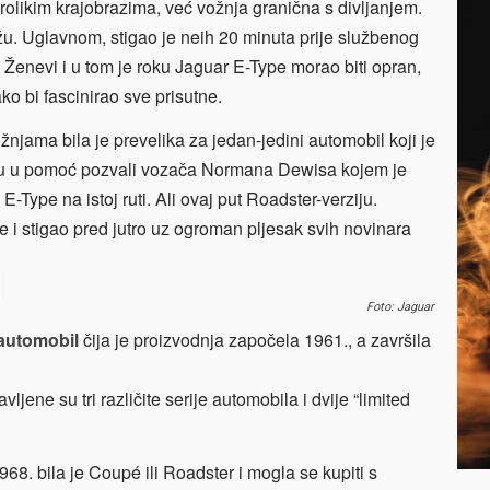
arolikim krajobrazima, već vožnja granična s divljanjem.
ažu. Uglavnom, stigao je neih 20 minuta prije službenog
 Ženevi i u tom je roku Jaguar E-Type morao biti opran,
ako bi fascinirao sve prisutne.
ožnjama bila je prevelika za jedan-jedini automobil koji je
 su u pomoć pozvali vozača Normana Dewisa kojem je
E-Type na istoj ruti. Ali ovaj put Roadster-verziju.
 i stigao pred jutro uz ogroman pljesak svih novinara
Foto: Jaguar
 automobil
čija je proizvodnja započela 1961., a završila
ljene su tri različite serije automobila i dvije “limited
68. bila je Coupé ili Roadster i mogla se kupiti s