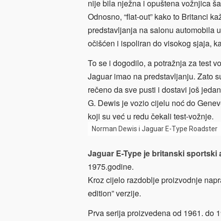
nije bila nježna i opuštena vožnjica š
Odnosno, “flat-out” kako to Britanci k
predstavljanja na salonu automobila u
očišćen i ispoliran do visokog sjaja, k
To se i dogodilo, a potražnja za test v
Jaguar imao na predstavljanju. Zato
rečeno da sve pusti i dostavi još jedan 
G. Dewis je vozio cijelu noć do Geneve
koji su već u redu čekali test-vožnje.
Norman Dewis i Jaguar E-Type Roadster
Jaguar E-Type je britanski sportski
1975.godine.
Kroz cijelo razdoblje proizvodnje naprav
edition” verzije.
Prva serija proizvedena od 1961. do 19