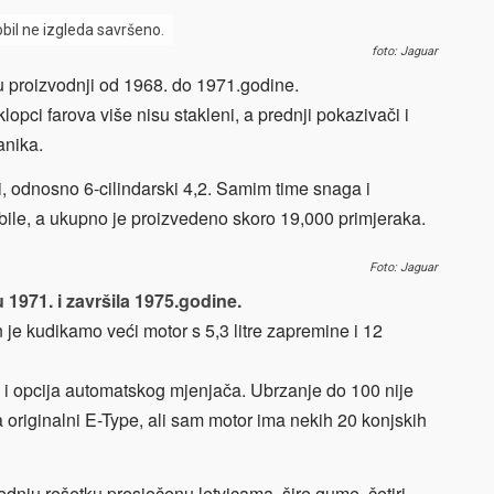
obil ne izgleda savršeno.
foto: Jaguar
 u proizvodnji od 1968. do 1971.godine.
lopci farova više nisu stakleni, a prednji pokazivači i
anika.
ji, odnosno 6-cilindarski 4,2. Samim time snaga i
i bile, a ukupno je proizvedeno skoro 19,000 primjeraka.
Foto: Jaguar
u 1971. i završila 1975.godine.
e kudikamo veći motor s 5,3 litre zapremine i 12
e i opcija automatskog mjenjača. Ubrzanje do 100 nije
 originalni E-Type, ali sam motor ima nekih 20 konjskih
dnju rešetku presječenu letvicama, šire gume, četiri