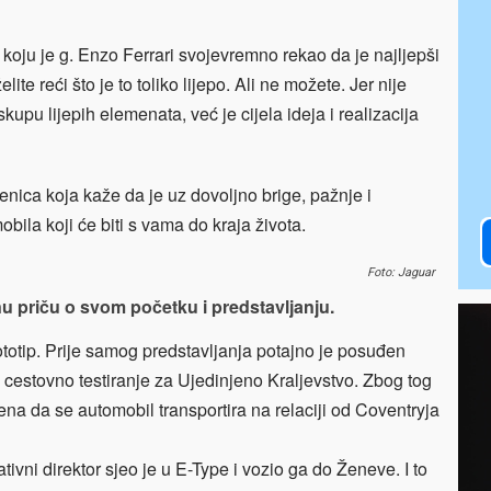
koju je g. Enzo Ferrari svojevremno rekao da je najljepši
ite reći što je to toliko lijepo. Ali ne možete. Jer nije
o skupu lijepih elemenata, već je cijela ideja i realizacija
njenica koja kaže da je uz dovoljno brige, pažnje i
bila koji će biti s vama do kraja života.
Foto: Jaguar
nu priču o svom početku i predstavljanju.
rototip. Prije samog predstavljanja potajno je posuđen
 cestovno testiranje za Ujedinjeno Kraljevstvo. Zbog tog
ena da se automobil transportira na relaciji od Coventryja
ivni direktor sjeo je u E-Type i vozio ga do Ženeve. I to