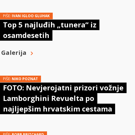
PIŠE:
IVAN IGLOO GLUHAK
Top 5 najluđih „tunera“ iz
osamdesetih
Galerija
PIŠE:
NIKO POZNAT
FOTO: Nevjerojatni prizori vožnje
Lamborghini Revuelta po
najljepšim hrvatskim cestama
PIŠE:
ROBB PRITCHARD