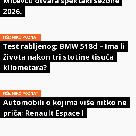
Mičevcu otvara spektakl sezone
2026.
PIŠE:
NIKO POZNAT
Test rabljenog: BMW 518d – Ima li
života nakon tri stotine tisuća
kilometara?
PIŠE:
NIKO POZNAT
Automobili o kojima više nitko ne
priča: Renault Espace I