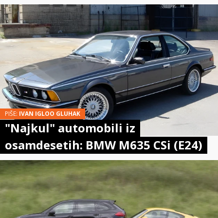
PIŠE:
IVAN IGLOO GLUHAK
"Najkul" automobili iz
osamdesetih: BMW M635 CSi (E24)