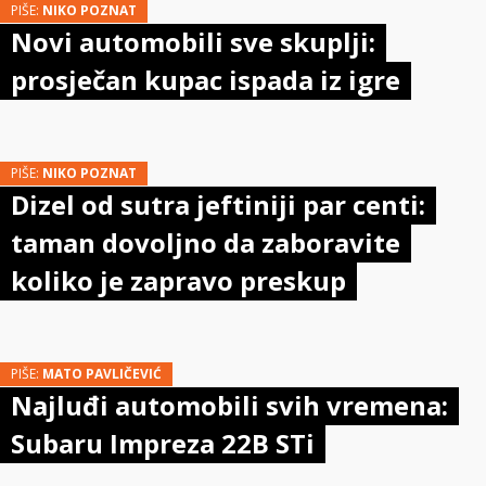
PIŠE:
NIKO POZNAT
Novi automobili sve skuplji:
prosječan kupac ispada iz igre
PIŠE:
NIKO POZNAT
Dizel od sutra jeftiniji par centi:
taman dovoljno da zaboravite
koliko je zapravo preskup
PIŠE:
MATO PAVLIČEVIĆ
Najluđi automobili svih vremena:
Subaru Impreza 22B STi