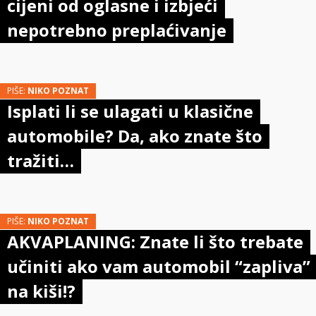
cijeni od oglasne i izbjeći
nepotrebno preplaćivanje
PIŠE:
NIKO POZNAT
Isplati li se ulagati u klasične
automobile? Da, ako znate što
tražiti…
PIŠE:
NIKO POZNAT
AKVAPLANING: Znate li što trebate
učiniti ako vam automobil “zapliva”
na kiši!?