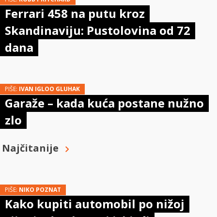
Ferrari 458 na putu kroz
Skandinaviju: Pustolovina od 72
dana
PIŠE:
IVAN IGLOO GLUHAK
Garaže – kada kuća postane nužno
zlo
Najčitanije
PIŠE:
NIKO POZNAT
Kako kupiti automobil po nižoj