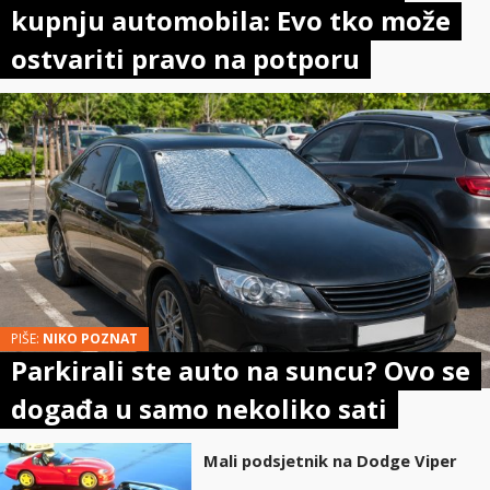
kupnju automobila: Evo tko može
ostvariti pravo na potporu
PIŠE:
NIKO POZNAT
Parkirali ste auto na suncu? Ovo se
događa u samo nekoliko sati
Mali podsjetnik na Dodge Viper