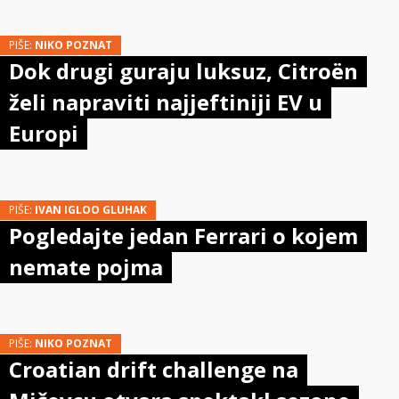
PIŠE:
NIKO POZNAT
Dok drugi guraju luksuz, Citroën
želi napraviti najjeftiniji EV u
Europi
PIŠE:
IVAN IGLOO GLUHAK
Pogledajte jedan Ferrari o kojem
nemate pojma
PIŠE:
NIKO POZNAT
Croatian drift challenge na