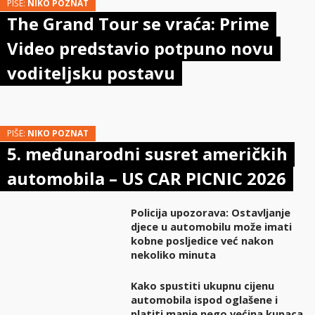
PIŠE:
NIKO POZNAT
The Grand Tour se vraća: Prime
Video predstavio potpuno novu
voditeljsku postavu
PIŠE:
NIKO POZNAT
5. međunarodni susret američkih
automobila – US CAR PICNIC 2026
Policija upozorava: Ostavljanje
djece u automobilu može imati
kobne posljedice već nakon
nekoliko minuta
Kako spustiti ukupnu cijenu
automobila ispod oglašene i
platiti manje nego većina kupaca