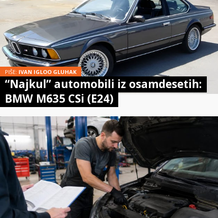
PIŠE:
IVAN IGLOO GLUHAK
“Najkul” automobili iz osamdesetih:
BMW M635 CSi (E24)