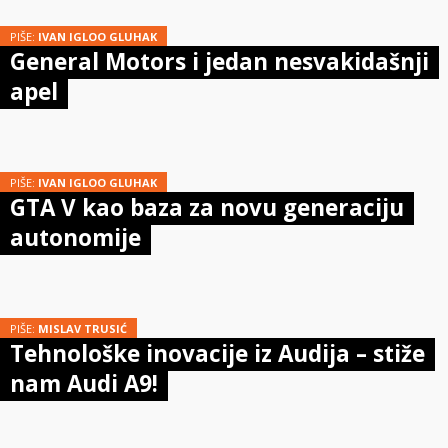
PIŠE:
IVAN IGLOO GLUHAK
General Motors i jedan nesvakidašnji
apel
PIŠE:
IVAN IGLOO GLUHAK
GTA V kao baza za novu generaciju
autonomije
PIŠE:
MISLAV TRUSIĆ
Tehnološke inovacije iz Audija – stiže
nam Audi A9!