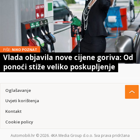
PIŠE:
NIKO POZNAT
Vlada objavila nove cijene goriva: Od
ponoći stiže veliko poskupljenje
Oglašavanje
Uvjeti korištenja
Kontakt
Cookie policy
Automobili.hr © 2026. 4KA Media Group d.o.o. Sva prava pridržana