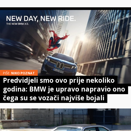
PIŠE:
NIKO POZNAT
Predvidjeli smo ovo prije nekoliko
godina: BMW je upravo napravio ono
čega su se vozači najviše bojali