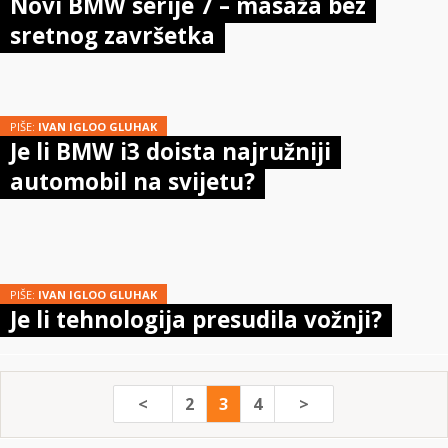
Novi BMW serije 7 – masaža bez
sretnog završetka
PIŠE:
IVAN IGLOO GLUHAK
Je li BMW i3 doista najružniji
automobil na svijetu?
PIŠE:
IVAN IGLOO GLUHAK
Je li tehnologija presudila vožnji?
<
2
3
4
>