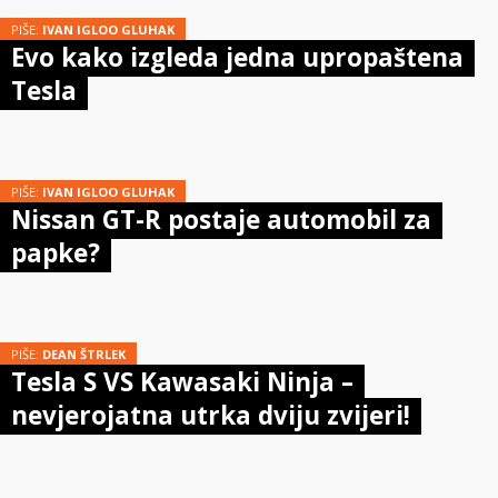
PIŠE:
IVAN IGLOO GLUHAK
Evo kako izgleda jedna upropaštena
Tesla
PIŠE:
IVAN IGLOO GLUHAK
Nissan GT-R postaje automobil za
papke?
PIŠE:
DEAN ŠTRLEK
Tesla S VS Kawasaki Ninja –
nevjerojatna utrka dviju zvijeri!