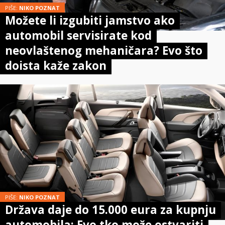
PIŠE:
NIKO POZNAT
Možete li izgubiti jamstvo ako
automobil servisirate kod
neovlaštenog mehaničara? Evo što
doista kaže zakon
PIŠE:
NIKO POZNAT
Država daje do 15.000 eura za kupnju
automobila: Evo tko može ostvariti