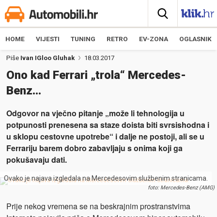
HOME
VIJESTI
TUNING
RETRO
EV-ZONA
OGLASNIK
Piše
Ivan IGloo Gluhak
18.03.2017
Ono kad Ferrari „trola“ Mercedes-
Benz…
Odgovor na vječno pitanje „može li tehnologija u
potpunosti prenesena sa staze doista biti svrsishodna i
u sklopu cestovne upotrebe“ i dalje ne postoji, ali se u
Ferrariju barem dobro zabavljaju s onima koji ga
pokušavaju dati.
Ovako je najava izgledala na Mercedesovim službenim stranicama.
foto: Mercedes-Benz (AMG)
Prije nekog vremena se na beskrajnim prostranstvima