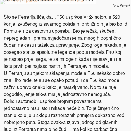
Tehnologija i praksa nekad ne idu rukom pod ruku.
foto: Ferrari
Što se Ferrarija tiče, da…F50 usprkos V12-motoru s 520
konja izvučenog iz stvarnog bolida ni približno nije bio bolid
Formule 1 za cestovnu upotrebu. Bio je težak, skučen,
nepregledan i prema svjedočanstvima mnogih poprilično
čudan na cesti i težak za upravljanje. Zbog toga nikada nije
dosegao status apsolutne legende poput modela F40 koji
je nastao prije njega, te za mnoge nikada nije stavljen na
listu prvih pet najfascinantnijih Ferrarijevih modela.
U Ferrariju su tijekom sklapanja modela F50 itekako dobro
znali što rade, te su se opako potrudili da F50 kao model
zaživi upravo onako kako je najavljivano. No to se nije
dogodilo, jer je takva misija jednostavno nemoguća.
Bolid i automobil usprkos brojnim poveznicama
jednostavno nisu isto i nikada neće biti. To je činjenično
stanje koje je u sklopu raznoraznih primjera dokazano već
nebrojeno puta. Stoga ovakva izjava jednog od glavnih
ljudi iz Ferrarija nimalo ne čudi – ma koliko sarkastična i