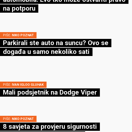
na potporu
PIŠE:
NIKO POZNAT
Parkirali ste auto na suncu? Ovo se
događa u samo nekoliko sati
PIŠE:
IVAN IGLOO GLUHAK
Mali podsjetnik na Dodge Viper
PIŠE:
NIKO POZNAT
8 savjeta za provjeru sigurnosti