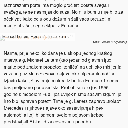
raznoraznim portalima moglo pročitati doista svega i
svačega, te se nasmijati do suza. No ni u bunilu nije bilo za
očekivati kako će ulogu dežurnih šaljivaca preuzeti ni
manje ni više, nego ekipa iz Ferrarija.
Michael Leiters – pravi šaljivac, zar ne?!
foto: Ferrari (corporate)
Naime, prije nekoliko dana je u sklopu jednog kratkog
intervjua g. Michael Leiters (kao jedan od glavnih ljudi
marke pod znakom propetog konjića) na upit oko mišljenja
vezanog uz Mercedesove najave oko hiper-automobila
izjavio kako „Stavljanje motora iz bolida Formule 1 nema
baš pretjerano puno smisla. Probali smo to još 1995.
godine s modelom F50 i još uvijek nismo sasvim sigurni je
li to bio ispravan potez“. Time je g. Leiters zapravo „trolao“
Mercedes i njihove najave oko sastavljanja hiper-
automobila koji bi samom svojom pojavom trebao
predstavljati F1-bolid za cestovnu upotrebu.