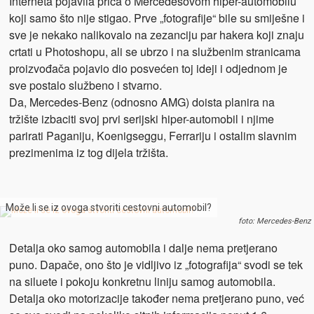
Interneta pojavila priča o Mercedesovom hiper-automobilu
koji samo što nije stigao. Prve „fotografije“ bile su smiješne i
sve je nekako nalikovalo na zezanciju par hakera koji znaju
crtati u Photoshopu, ali se ubrzo i na službenim stranicama
proizvođača pojavio dio posvećen toj ideji i odjednom je
sve postalo službeno i stvarno.
Da, Mercedes-Benz (odnosno AMG) doista planira na
tržište izbaciti svoj prvi serijski hiper-automobil i njime
parirati Paganiju, Koenigseggu, Ferrariju i ostalim slavnim
prezimenima iz tog dijela tržišta.
Može li se iz ovoga stvoriti cestovni automobil?
foto: Mercedes-Benz
Detalja oko samog automobila i dalje nema pretjerano
puno. Dapače, ono što je vidljivo iz „fotografija“ svodi se tek
na siluete i pokoju konkretnu liniju samog automobila.
Detalja oko motorizacije također nema pretjerano puno, već