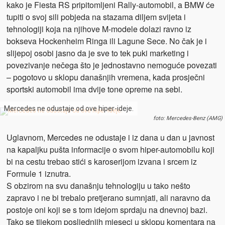
kako je Fiesta RS pripitomljeni Rally-automobil, a BMW će
tupiti o svoj sili pobjeda na stazama diljem svijeta i
tehnologiji koja na njihove M-modele dolazi ravno iz
bokseva Hockenheim Ringa ili Lagune Sece. No čak je i
slijepoj osobi jasno da je sve to tek puki marketing i
povezivanje nečega što je jednostavno nemoguće povezati
– pogotovo u sklopu današnjih vremena, kada prosječni
sportski automobil ima dvije tone opreme na sebi.
Mercedes ne odustaje od ove hiper-ideje.
foto: Mercedes-Benz (AMG)
Uglavnom, Mercedes ne odustaje i iz dana u dan u javnost
na kapaljku pušta informacije o svom hiper-automobilu koji
bi na cestu trebao stići s karoserijom izvana i srcem iz
Formule 1 iznutra.
S obzirom na svu današnju tehnologiju u tako nešto
zapravo i ne bi trebalo pretjerano sumnjati, ali naravno da
postoje oni koji se s tom idejom sprdaju na dnevnoj bazi.
Tako se tijekom posljednjih mjeseci u sklopu komentara na