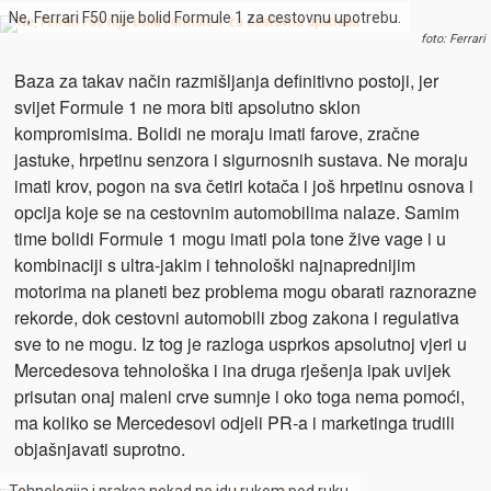
Ne, Ferrari F50 nije bolid Formule 1 za cestovnu upotrebu.
foto: Ferrari
Baza za takav način razmišljanja definitivno postoji, jer
svijet Formule 1 ne mora biti apsolutno sklon
kompromisima. Bolidi ne moraju imati farove, zračne
jastuke, hrpetinu senzora i sigurnosnih sustava. Ne moraju
imati krov, pogon na sva četiri kotača i još hrpetinu osnova i
opcija koje se na cestovnim automobilima nalaze. Samim
time bolidi Formule 1 mogu imati pola tone žive vage i u
kombinaciji s ultra-jakim i tehnološki najnaprednijim
motorima na planeti bez problema mogu obarati raznorazne
rekorde, dok cestovni automobili zbog zakona i regulativa
sve to ne mogu. Iz tog je razloga usprkos apsolutnoj vjeri u
Mercedesova tehnološka i ina druga rješenja ipak uvijek
prisutan onaj maleni crve sumnje i oko toga nema pomoći,
ma koliko se Mercedesovi odjeli PR-a i marketinga trudili
objašnjavati suprotno.