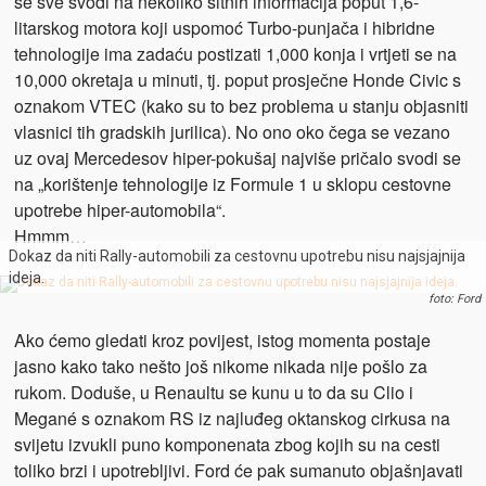
se sve svodi na nekoliko sitnih informacija poput 1,6-
litarskog motora koji uspomoć Turbo-punjača i hibridne
tehnologije ima zadaću postizati 1,000 konja i vrtjeti se na
10,000 okretaja u minuti, tj. poput prosječne Honde Civic s
oznakom VTEC (kako su to bez problema u stanju objasniti
vlasnici tih gradskih jurilica). No ono oko čega se vezano
uz ovaj Mercedesov hiper-pokušaj najviše pričalo svodi se
na „korištenje tehnologije iz Formule 1 u sklopu cestovne
upotrebe hiper-automobila“.
Hmmm…
Dokaz da niti Rally-automobili za cestovnu upotrebu nisu najsjajnija
ideja.
foto: Ford
Ako ćemo gledati kroz povijest, istog momenta postaje
jasno kako tako nešto još nikome nikada nije pošlo za
rukom. Doduše, u Renaultu se kunu u to da su Clio i
Megané s oznakom RS iz najluđeg oktanskog cirkusa na
svijetu izvukli puno komponenata zbog kojih su na cesti
toliko brzi i upotrebljivi. Ford će pak sumanuto objašnjavati