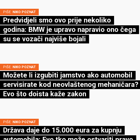
PIŠE:
NIKO POZNAT
Predvidjeli smo ovo prije nekoliko
godina: BMW je upravo napravio ono čega
su se vozači najviše bojali
PIŠE:
NIKO POZNAT
Možete li izgubiti jamstvo ako automobil
servisirate kod neovlaštenog mehaničara?
Evo što doista kaže zakon
PIŠE:
NIKO POZNAT
Država daje do 15.000 eura za kupnju
automobila: Evo tko može ostvariti pravo