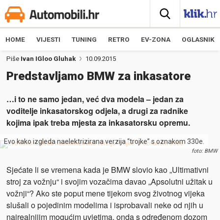
HOME
VIJESTI
TUNING
RETRO
EV-ZONA
OGLASNIK
Piše
Ivan IGloo Gluhak
10.09.2015
Predstavljamo BMW za inkasatore
…i to ne samo jedan, već dva modela – jedan za
voditelje inkasatorskog odjela, a drugi za radnike
kojima ipak treba mjesta za inkasatorsku opremu.
Evo kako izgleda naelektrizirana verzija “trojke” s oznakom 330e.
foto: BMW
Sjećate li se vremena kada je BMW slovio kao „Ultimativni
stroj za vožnju“ i svojim vozačima davao „Apsolutni užitak u
vožnji“? Ako ste poput mene tijekom svog životnog vijeka
slušali o pojedinim modelima i isprobavali neke od njih u
najrealnijim mogućim uvjetima, onda s određenom dozom