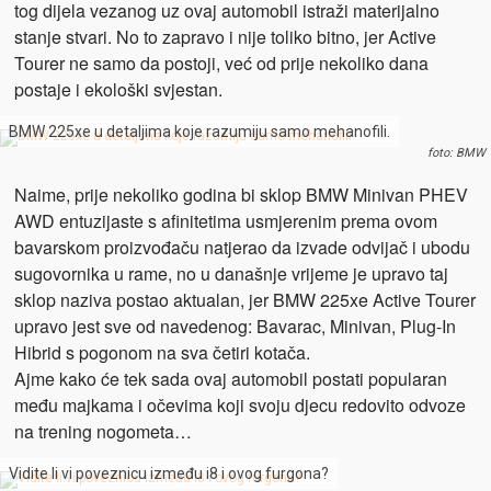
tog dijela vezanog uz ovaj automobil istraži materijalno
stanje stvari. No to zapravo i nije toliko bitno, jer Active
Tourer ne samo da postoji, već od prije nekoliko dana
postaje i ekološki svjestan.
BMW 225xe u detaljima koje razumiju samo mehanofili.
foto: BMW
Naime, prije nekoliko godina bi sklop BMW Minivan PHEV
AWD entuzijaste s afinitetima usmjerenim prema ovom
bavarskom proizvođaču natjerao da izvade odvijač i ubodu
sugovornika u rame, no u današnje vrijeme je upravo taj
sklop naziva postao aktualan, jer BMW 225xe Active Tourer
upravo jest sve od navedenog: Bavarac, Minivan, Plug-In
Hibrid s pogonom na sva četiri kotača.
Ajme kako će tek sada ovaj automobil postati popularan
među majkama i očevima koji svoju djecu redovito odvoze
na trening nogometa…
Vidite li vi poveznicu između i8 i ovog furgona?