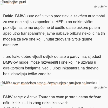
Puni bejbe, puni.
foto: BMW
Dakle, BMW 330e definitivno predstavlja savršen automobil
za sve one koji su zaposleni u HEP-u na nekim višim
pozicijama, te me uopće ne bi čudilo da se uskoro putem
apsolutno transparentne javne nabave pribavi nekolicina tih
modela za sve one koji unutar zidova te tvrtke glume
direktore.
…no kako dobre vijesti uvijek dolaze u parovima, sljedeći
BMW-ov model može razveseliti i one koji ne uživaju u
direktorskim foteljama, već u ulozi inkasatora na dnevnoj
bazi obavljaju teške zadatke.
BMW s ovim modelom omogućava punjenje strujom na karticu.
foto: BMW
BMW serije 2 Active Tourer na ovim je stranicama doživio
oštru kritiku – i to zbog nekoliko stvari: