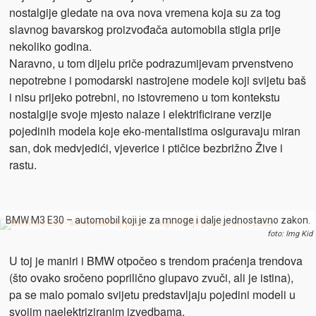
nostalgije gledate na ova nova vremena koja su za tog
slavnog bavarskog proizvođača automobila stigla prije
nekoliko godina.
Naravno, u tom dijelu priče podrazumijevam prvenstveno
nepotrebne i pomodarski nastrojene modele koji svijetu baš
i nisu prijeko potrebni, no istovremeno u tom kontekstu
nostalgije svoje mjesto nalaze i elektrificirane verzije
pojedinih modela koje eko-mentalistima osiguravaju miran
san, dok medvjedići, vjeverice i ptičice bezbrižno Žive i
rastu.
BMW M3 E30 – automobil koji je za mnoge i dalje jednostavno zakon.
foto: Img Kid
U toj je maniri i BMW otpočeo s trendom praćenja trendova
(što ovako sročeno poprilično glupavo zvuči, ali je istina),
pa se malo pomalo svijetu predstavljaju pojedini modeli u
svojim naelektriziranim izvedbama.