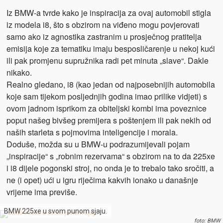
Iz BMW-a tvrde kako je inspiracija za ovaj automobil stigla
iz modela i8, što s obzirom na viđeno mogu povjerovati
samo ako iz agnostika zastranim u prosječnog pratitelja
emisija koje za tematiku imaju besposličarenje u nekoj kući
ili pak promjenu supružnika radi pet minuta „slave“. Dakle
nikako.
Realno gledano, i8 (kao jedan od najposebnijih automobila
koje sam tijekom posljednjih godina imao prilike vidjeti) s
ovom jadnom isprikom za obiteljski kombi ima poveznice
poput našeg bivšeg premijera s poštenjem ili pak nekih od
naših starleta s pojmovima inteligencije i morala.
Doduše, možda su u BMW-u podrazumijevali pojam
„inspiracije“ s „robnim rezervama“ s obzirom na to da 225xe
i i8 dijele pogonski stroj, no onda je to trebalo tako sročiti, a
ne (i opet) ući u igru riječima kakvih ionako u današnje
vrijeme ima previše.
BMW 225xe u svom punom sjaju.
foto: BMW