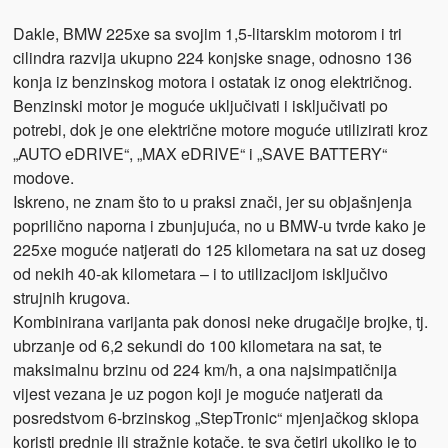
Dakle, BMW 225xe sa svojim 1,5-litarskim motorom i tri
cilindra razvija ukupno 224 konjske snage, odnosno 136
konja iz benzinskog motora i ostatak iz onog električnog.
Benzinski motor je moguće uključivati i isključivati po
potrebi, dok je one električne motore moguće utilizirati kroz
„AUTO eDRIVE“, „MAX eDRIVE“ i „SAVE BATTERY“
modove.
Iskreno, ne znam što to u praksi znači, jer su objašnjenja
poprilično naporna i zbunjujuća, no u BMW-u tvrde kako je
225xe moguće natjerati do 125 kilometara na sat uz doseg
od nekih 40-ak kilometara – i to utilizacijom isključivo
strujnih krugova.
Kombinirana varijanta pak donosi neke drugačije brojke, tj.
ubrzanje od 6,2 sekundi do 100 kilometara na sat, te
maksimalnu brzinu od 224 km/h, a ona najsimpatičnija
vijest vezana je uz pogon koji je moguće natjerati da
posredstvom 6-brzinskog „StepTronic“ mjenjačkog sklopa
koristi prednje ili stražnje kotače, te sva četiri ukoliko je to