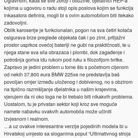
Uglavnom, kada se sve zbroji i oduzme, djelatnici HEP-a
kojima u ugovoru o radu stoji opis poslova kojim se funkcija
inkasatora definira, mogli bi s ovim automobilom biti itekako
zadovoljni.
Oblik karoserije je funkcionalan, pogon na sva četiri kotača
osigurava brze preglede objekata čak i po zimi, prtljažni
prostor usprkos ovećoj bateriji ne gubi na praktičnosti, te u
njega stane sva sila obrazaca i plombi, dok zagađenje i
potrošnja goriva idu rukom pod ruku s filozofijom tvrtke.
Zapravo je jedini problem u tome što s početnom cijenom
od nekih 37,800 eura BMW 225xe ne predstavlja baš
povoljan omjer između uloženog i dobivenog, no s obzirom
na tipično razmišljanje djelatnika u našim krajevima,
vjerujem da ni oko toga ne bi trebalo biti nikakvih problema.
Uostalom, tu je privatan sektor koji kroz sve moguće
namete nabavku ovakvih automobila može učiniti
izvjesnom i realnom.
…a uz ovakve interesantne verzije pojedinih modela bi u
Hrvatskoj umjesto sa sloganima poput “Ultimativnog stroja