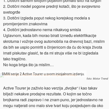
1. Dotični samom svojom pojavom pomalo sliči na furgon
2. Dotični model pogone prednji kotači, što je svojevrsno
svetogrđe
3. Dotični izgleda poput nekog korejskog modela s
promijenjenim znakovima
4. Dotični jednostavno nema nikakvog smisla
Uglavnom, kada bih morao birati između elektrifikacije
skrotuma i vožnje ovog automobila na dnevnoj bazi, mislim
da bih se uspio pomiriti s činjenicom da ću do kraja života
imati piskutav glasić, te da mi struja više ne bi izgledala
tako tragično.
No koga briga što ja mislim…
BMW serije 2 Active Tourer u svom inicijalnom izdanju.
foto: Motor Trend
Active Tourer je zaživio kao verzija „dvojke“ i kao takav
bilježi nekakve prodajne rezultate. O kojim se točno
brojkama radi zapravo i ne znam puno, jer jednostavno ne
mogu natjerati ono malo sive tvari koju posjedujem da oko