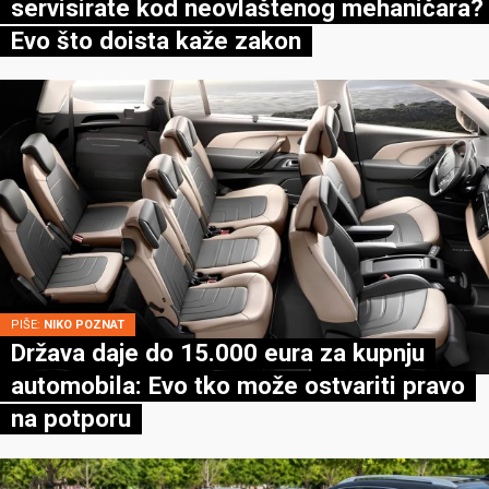
servisirate kod neovlaštenog mehaničara?
Evo što doista kaže zakon
PIŠE:
NIKO POZNAT
Država daje do 15.000 eura za kupnju
automobila: Evo tko može ostvariti pravo
na potporu