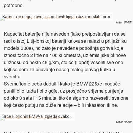
potrebno.
Baterija je negdje ovdje ispod ovih lijepih dizajnerskih torbi.
foto: BMW
Kapacitet baterije nije naveden (iako pretpostavljam da se
radi o istoj Litij-ionskoj bateriji kakva se nalazi u prtljažniku
modela 330e), no zato je navedena potrošnja goriva koja
iznosi točno 2 litre na 100 kilometara, uz emisijske plinove
u iznosu od nekih 45 g/km, što će (i opet) veseliti sve one
koji se bore za očuvanje našeg malog plavog kutka u
svemiru.
Svemu tome treba dodati i kako je BMW 225xe moguće
puniti bilo kada i bilo gdje, uz prosječno vrijeme punjenja
od oko 3 sata i 15 minuta, što će sigurno razveseliti sve one
koji često putuju na duže relacije – bili inkasatori ili ne.
Srce Hibridnih BMW-a izgleda ovako…
foto: BMW