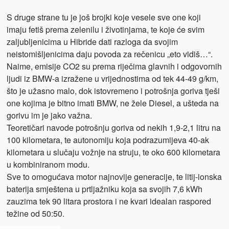
S druge strane tu je još brojki koje vesele sve one koji
imaju fetiš prema zelenilu i životinjama, te koje će svim
zaljubljenicima u Hibride dati razloga da svojim
neistomišljenicima daju povoda za rečenicu „eto vidiš…“.
Naime, emisije CO2 su prema riječima glavnih i odgovornih
ljudi iz BMW-a izražene u vrijednostima od tek 44-49 g/km,
što je užasno malo, dok istovremeno i potrošnja goriva tješi
one kojima je bitno imati BMW, ne žele Diesel, a ušteda na
gorivu im je jako važna.
Teoretičari navode potrošnju goriva od nekih 1,9-2,1 litru na
100 kilometara, te autonomiju koja podrazumijeva 40-ak
kilometara u slučaju vožnje na struju, te oko 600 kilometara
u kombiniranom modu.
Sve to omogućava motor najnovije generacije, te litij-ionska
baterija smještena u prtljažniku koja sa svojih 7,6 kWh
zauzima tek 90 litara prostora i ne kvari idealan raspored
težine od 50:50.