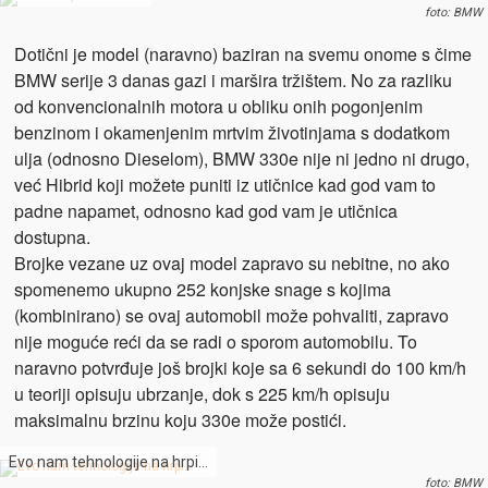
foto: BMW
Dotični je model (naravno) baziran na svemu onome s čime
BMW serije 3 danas gazi i maršira tržištem. No za razliku
od konvencionalnih motora u obliku onih pogonjenim
benzinom i okamenjenim mrtvim životinjama s dodatkom
ulja (odnosno Dieselom), BMW 330e nije ni jedno ni drugo,
već Hibrid koji možete puniti iz utičnice kad god vam to
padne napamet, odnosno kad god vam je utičnica
dostupna.
Brojke vezane uz ovaj model zapravo su nebitne, no ako
spomenemo ukupno 252 konjske snage s kojima
(kombinirano) se ovaj automobil može pohvaliti, zapravo
nije moguće reći da se radi o sporom automobilu. To
naravno potvrđuje još brojki koje sa 6 sekundi do 100 km/h
u teoriji opisuju ubrzanje, dok s 225 km/h opisuju
maksimalnu brzinu koju 330e može postići.
Evo nam tehnologije na hrpi…
foto: BMW