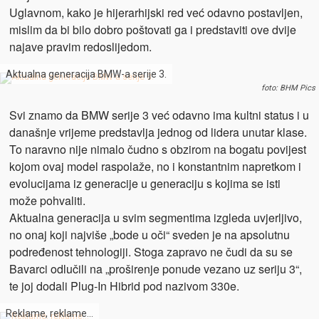
Uglavnom, kako je hijerarhijski red već odavno postavljen,
mislim da bi bilo dobro poštovati ga i predstaviti ove dvije
najave pravim redoslijedom.
Aktualna generacija BMW-a serije 3.
foto: BHM Pics
Svi znamo da BMW serije 3 već odavno ima kultni status i u
današnje vrijeme predstavlja jednog od lidera unutar klase.
To naravno nije nimalo čudno s obzirom na bogatu povijest
kojom ovaj model raspolaže, no i konstantnim napretkom i
evolucijama iz generacije u generaciju s kojima se isti
može pohvaliti.
Aktualna generacija u svim segmentima izgleda uvjerljivo,
no onaj koji najviše „bode u oči“ sveden je na apsolutnu
podređenost tehnologiji. Stoga zapravo ne čudi da su se
Bavarci odlučili na „proširenje ponude vezano uz seriju 3“,
te joj dodali Plug-In Hibrid pod nazivom 330e.
Reklame, reklame…