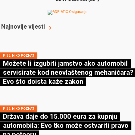
Najnovije vijesti
PIŠE:
NIKO POZNAT
Možete li izgubiti jamstvo ako automobil
servisirate kod neovlaštenog mehaničara?
Evo što doista kaže zakon
PIŠE:
NIKO POZNAT
Država daje do 15.000 eura za kupnju
automobila: Evo tko može ostvariti pravo
na potporu