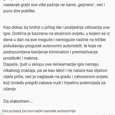
nastavak grabi sve više pažnje ne samo „gejmera“, već i
puno šire publike.
Kao dokaz toj tvrdnji u prilog ide i posljednja utilizacija ove
igre. Dotična je bazirana na stvarnom svijetu, u kojem se iz
dana u dan na sve moguće i nemoguće načine na tržište
pokušavaju progurati autonomni automobili, te koja ne
podrazumijeva bavljenje kriminalom i premlaćivanje
prostitutki i makroa.
Dapače, ljudi u sklopu ove reinkarnacije igre nemaju
nikakvog značaja, pa se kao takvi i ne nalaze kao dijelovi
cijele priče, već je naglasak na gradu i zatvorenom svijetu
koji između pregršt zabave nudi i hrpetinu potencijala za
učenje.
Da elaboriram…
Ovo je baza za novi način razrade autonomije.