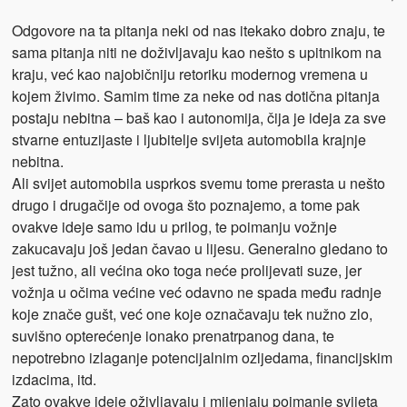
Odgovore na ta pitanja neki od nas itekako dobro znaju, te
sama pitanja niti ne doživljavaju kao nešto s upitnikom na
kraju, već kao najobičniju retoriku modernog vremena u
kojem živimo. Samim time za neke od nas dotična pitanja
postaju nebitna – baš kao i autonomija, čija je ideja za sve
stvarne entuzijaste i ljubitelje svijeta automobila krajnje
nebitna.
Ali svijet automobila usprkos svemu tome prerasta u nešto
drugo i drugačije od ovoga što poznajemo, a tome pak
ovakve ideje samo idu u prilog, te poimanju vožnje
zakucavaju još jedan čavao u lijesu. Generalno gledano to
jest tužno, ali većina oko toga neće prolijevati suze, jer
vožnja u očima većine već odavno ne spada među radnje
koje znače gušt, već one koje označavaju tek nužno zlo,
suvišno opterećenje ionako prenatrpanog dana, te
nepotrebno izlaganje potencijalnim ozljedama, financijskim
izdacima, itd.
Zato ovakve ideje oživljavaju i mijenjaju poimanje svijeta