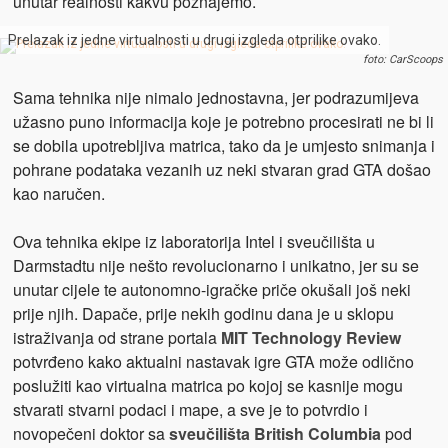
unutar realnosti kakvu poznajemo.
Prelazak iz jedne virtualnosti u drugi izgleda otprilike ovako.
foto: CarScoops
Sama tehnika nije nimalo jednostavna, jer podrazumijeva
užasno puno informacija koje je potrebno procesirati ne bi li
se dobila upotrebljiva matrica, tako da je umjesto snimanja i
pohrane podataka vezanih uz neki stvaran grad GTA došao
kao naručen.
Ova tehnika ekipe iz laboratorija Intel i sveučilišta u
Darmstadtu nije nešto revolucionarno i unikatno, jer su se
unutar cijele te autonomno-igračke priče okušali još neki
prije njih. Dapače, prije nekih godinu dana je u sklopu
istraživanja od strane portala
MIT Technology Review
potvrđeno kako aktualni nastavak igre GTA može odlično
poslužiti kao virtualna matrica po kojoj se kasnije mogu
stvarati stvarni podaci i mape, a sve je to potvrdio i
novopečeni doktor sa
sveučilišta British Columbia
pod