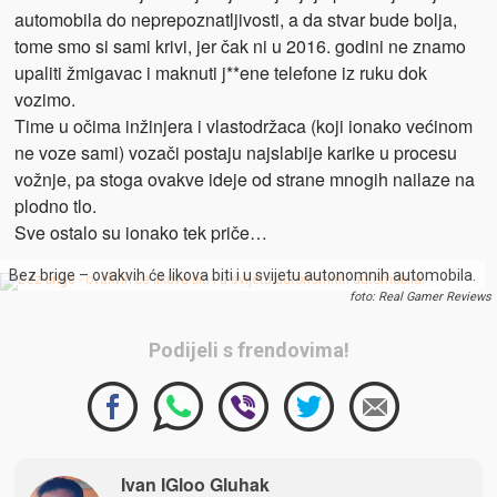
automobila do neprepoznatljivosti, a da stvar bude bolja,
tome smo si sami krivi, jer čak ni u 2016. godini ne znamo
upaliti žmigavac i maknuti j**ene telefone iz ruku dok
vozimo.
Time u očima inžinjera i vlastodržaca (koji ionako većinom
ne voze sami) vozači postaju najslabije karike u procesu
vožnje, pa stoga ovakve ideje od strane mnogih nailaze na
plodno tlo.
Sve ostalo su ionako tek priče…
Bez brige – ovakvih će likova biti i u svijetu autonomnih automobila.
foto: Real Gamer Reviews
Podijeli s frendovima!
Ivan IGloo Gluhak