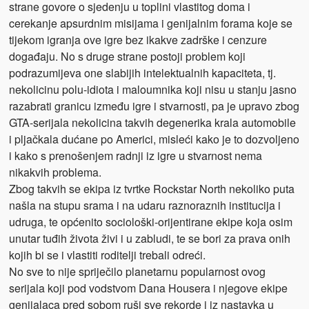
strane govore o sjedenju u toplini vlastitog doma i
cerekanje apsurdnim misijama i genijalnim forama koje se
tijekom igranja ove igre bez ikakve zadrške i cenzure
događaju. No s druge strane postoji problem koji
podrazumijeva one slabijih intelektualnih kapaciteta, tj.
nekolicinu polu-idiota i maloumnika koji nisu u stanju jasno
razabrati granicu između igre i stvarnosti, pa je upravo zbog
GTA-serijala nekolicina takvih degenerika krala automobile
i pljačkala dućane po Americi, misleći kako je to dozvoljeno
i kako s prenošenjem radnji iz igre u stvarnost nema
nikakvih problema.
Zbog takvih se ekipa iz tvrtke Rockstar North nekoliko puta
našla na stupu srama i na udaru raznoraznih institucija i
udruga, te općenito sociološki-orijentirane ekipe koja osim
unutar tuđih života živi i u zabludi, te se bori za prava onih
kojih bi se i vlastiti roditelji trebali odreći.
No sve to nije spriječilo planetarnu popularnost ovog
serijala koji pod vodstvom Dana Housera i njegove ekipe
genijalaca pred sobom ruši sve rekorde i iz nastavka u