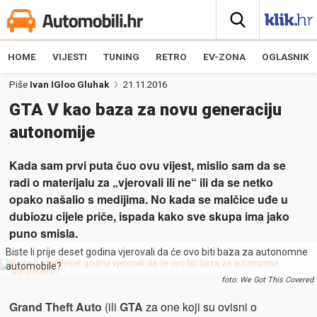
HOME
VIJESTI
TUNING
RETRO
EV-ZONA
OGLASNIK
Piše
Ivan IGloo Gluhak
21.11.2016
GTA V kao baza za novu generaciju
autonomije
Kada sam prvi puta čuo ovu vijest, mislio sam da se
radi o materijalu za „vjerovali ili ne“ ili da se netko
opako našalio s medijima. No kada se malčice uđe u
dubiozu cijele priče, ispada kako sve skupa ima jako
puno smisla.
Biste li prije deset godina vjerovali da će ovo biti baza za autonomne
automobile?
foto: We Got This Covered
Grand Theft Auto
(ili
GTA
za one koji su ovisni o