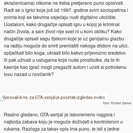
skraćenicama) nikome ne treba pretjerano puno opisivati.
Radi se o igrici koja još od 1997. godine svim sociopatima i
onima koji se takvima osjećaju nudi digitalno utočište.
Uostalom, kako drugačije opisati igru u kojoj je kriminal
način života, a sam život nije svet ni u kom obliku? Kako
drugačije opisati sagu tijekom koje je uz genijalnu glazbu
na radiju moguće do smrti premlatiti nekoga dildom na ulici,
opljačkati bilo koga, ukrasti bilo kakvo prijevozno sredstvo
ili pak uživati u uslugama koje nude prostitutke, da bi ih
kasnije kao igrač mogli pregaziti autom i uzeti si potrošenu
lovu nazad u novčanik?
Vjerovali ili ne, za GTA-serijal je početak izgledao ovako.
foto: Pocket Gamer
Realno gledano, GTA-serijal je istovremeno najgora i
najbolja zabava koju je moguće doživjeti s kontrolerom u
rukama. Razloga za takav opis ima puno, te isti s jedne