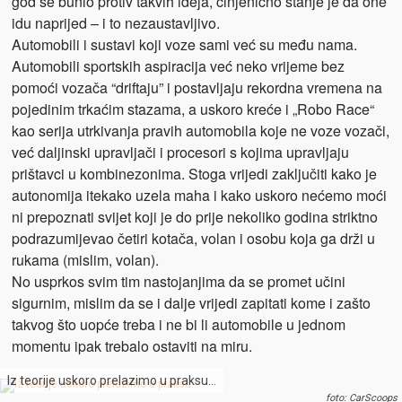
god se bunio protiv takvih ideja, činjenično stanje je da one
idu naprijed – i to nezaustavljivo.
Automobili i sustavi koji voze sami već su među nama.
Automobili sportskih aspiracija već neko vrijeme bez
pomoći vozača “driftaju” i postavljaju rekordna vremena na
pojedinim trkaćim stazama, a uskoro kreće i „Robo Race“
kao serija utrkivanja pravih automobila koje ne voze vozači,
već daljinski upravljači i procesori s kojima upravljaju
prištavci u kombinezonima. Stoga vrijedi zaključiti kako je
autonomija itekako uzela maha i kako uskoro nećemo moći
ni prepoznati svijet koji je do prije nekoliko godina striktno
podrazumijevao četiri kotača, volan i osobu koja ga drži u
rukama (mislim, volan).
No usprkos svim tim nastojanjima da se promet učini
sigurnim, mislim da se i dalje vrijedi zapitati kome i zašto
takvog što uopće treba i ne bi li automobile u jednom
momentu ipak trebalo ostaviti na miru.
Iz teorije uskoro prelazimo u praksu…
foto: CarScoops