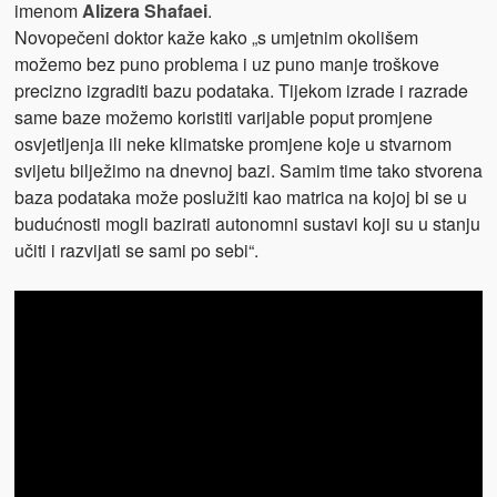
imenom
Alizera Shafaei
.
Novopečeni doktor kaže kako „s umjetnim okolišem
možemo bez puno problema i uz puno manje troškove
precizno izgraditi bazu podataka. Tijekom izrade i razrade
same baze možemo koristiti varijable poput promjene
osvjetljenja ili neke klimatske promjene koje u stvarnom
svijetu bilježimo na dnevnoj bazi. Samim time tako stvorena
baza podataka može poslužiti kao matrica na kojoj bi se u
budućnosti mogli bazirati autonomni sustavi koji su u stanju
učiti i razvijati se sami po sebi“.