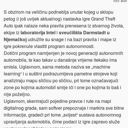
foto: BGR
S obzirom na veličinu podneblja unutar kojeg u sklopu
petog (i još uvijek aktualnog) nastavka igre Grand Theft
Auto ipak nalaze neka pravila prenesena iz stvarnog života,
ekipe iz
laboratorija Intel
i
sveučilišta Darmstadt u
Njemačkoj
udružile su snage i na bazi pravila i mape iz
igre pokrenule vlastiti program autonomnosti.
Dotični program namijenjen je novoj generaciji autonomnih
automobila, te kao takav u današnje vrijeme itekako ima
smisla. Uglavnom, sama metoda naziva se „machine
learning“ i u suštini podrazumijeva pametne strojeve koji
analiziraju mapu sličicu po sličicu, pri tome označavajući
zone po kojima automobil smije ići i one po kojima to baš i
nije poželjno.
Uglavnom, skenirajući pojedine pravce i rute na mapi
digitalnog grada, sam softver prepoznaje i markira sve bitne
informacije, gradeći pri tome „svijest“ sustava autonomnog
upravljanja automobila, čime podaci iz igre zapravo služe