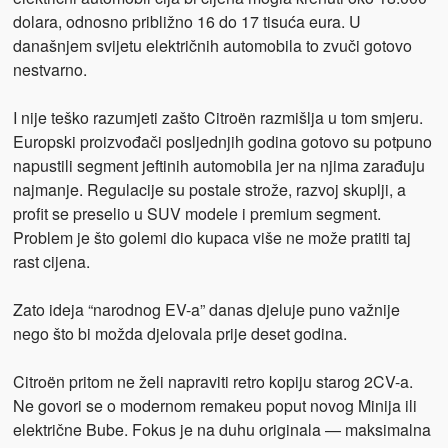
dolara, odnosno približno 16 do 17 tisuća eura. U
današnjem svijetu električnih automobila to zvuči gotovo
nestvarno.
I nije teško razumjeti zašto Citroën razmišlja u tom smjeru.
Europski proizvođači posljednjih godina gotovo su potpuno
napustili segment jeftinih automobila jer na njima zarađuju
najmanje. Regulacije su postale strože, razvoj skuplji, a
profit se preselio u SUV modele i premium segment.
Problem je što golemi dio kupaca više ne može pratiti taj
rast cijena.
Zato ideja “narodnog EV-a” danas djeluje puno važnije
nego što bi možda djelovala prije deset godina.
Citroën pritom ne želi napraviti retro kopiju starog 2CV-a.
Ne govori se o modernom remakeu poput novog Minija ili
električne Bube. Fokus je na duhu originala — maksimalna