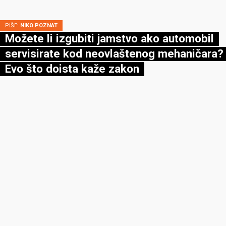
PIŠE:
NIKO POZNAT
Možete li izgubiti jamstvo ako automobil
servisirate kod neovlaštenog mehaničara?
Evo što doista kaže zakon