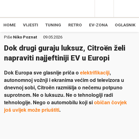
HOME
VIJESTI
TUNING
RETRO
EV-ZONA
OGLASNIK
Piše
Niko Poznat
09.05.2026
Dok drugi guraju luksuz, Citroën želi
napraviti najjeftiniji EV u Europi
Dok Europa sve glasnije priča o
elektrifikaciji
,
autonomnoj vožnji i ekranima većim od televizora u
dnevnoj sobi, Citroën razmišlja o nečemu potpuno
suprotnom. Ne o luksuzu. Ne o tehnologiji radi
tehnologije. Nego o automobilu koji si
običan čovjek
još uvijek može priuštiti
.