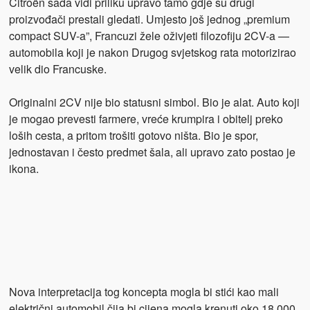
Citroën sada vidi priliku upravo tamo gdje su drugi
proizvođači prestali gledati. Umjesto još jednog „premium
compact SUV-a”, Francuzi žele oživjeti filozofiju 2CV-a —
automobila koji je nakon Drugog svjetskog rata motorizirao
velik dio Francuske.
Originalni 2CV nije bio statusni simbol. Bio je alat. Auto koji
je mogao prevesti farmere, vreće krumpira i obitelj preko
loših cesta, a pritom trošiti gotovo ništa. Bio je spor,
jednostavan i često predmet šala, ali upravo zato postao je
ikona.
Nova interpretacija tog koncepta mogla bi stići kao mali
električni automobil čija bi cijena mogla krenuti oko 18.000