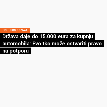
PIŠE:
NIKO POZNAT
Država daje do 15.000 eura za kupnju
automobila: Evo tko može ostvariti pravo
na potporu