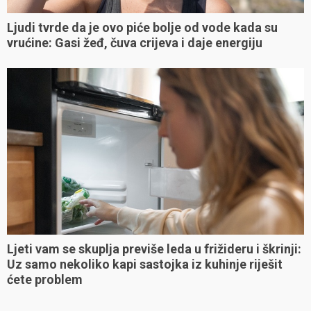
Ljudi tvrde da je ovo piće bolje od vode kada su
vrućine: Gasi žeđ, čuva crijeva i daje energiju
Ljeti vam se skuplja previše leda u frižideru i škrinji:
Uz samo nekoliko kapi sastojka iz kuhinje riješit
ćete problem