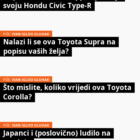
svoju Hondu Civic Type-R
PIŠE:
IVAN IGLOO GLUHAK
Nalazi li se ova Toyota Supra na
popisu vaših želja?
PIŠE:
IVAN IGLOO GLUHAK
Što mislite, koliko vrijedi ova Toyota
Corolla?
PIŠE:
IVAN IGLOO GLUHAK
Japanci i (poslovično) ludilo na