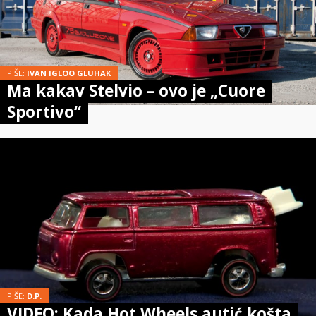
PIŠE:
IVAN IGLOO GLUHAK
Ma kakav Stelvio – ovo je „Cuore
Sportivo“
PIŠE:
D.P.
VIDEO: Kada Hot Wheels autić košta