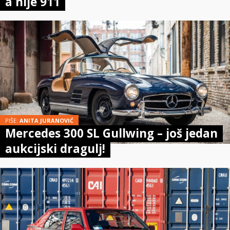
a nije 911
PIŠE:
ANITA JURANOVIĆ
Mercedes 300 SL Gullwing – još jedan
aukcijski dragulj!