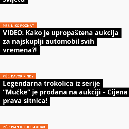
PIŠE:
NIKO POZNAT
VIDEO: Kako je upropaštena aukcija
za najskuplji automobil svih
vremena?!
PIŠE:
DAVOR KINDY
Legendarna trokolica iz serije
“Mućke” je prodana na aukciji – Cijena
prava sitnica!
PIŠE:
IVAN IGLOO GLUHAK