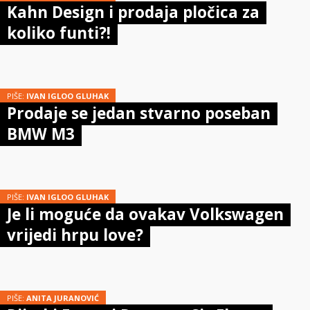
Kahn Design i prodaja pločica za
koliko funti?!
PIŠE:
IVAN IGLOO GLUHAK
Prodaje se jedan stvarno poseban
BMW M3
PIŠE:
IVAN IGLOO GLUHAK
Je li moguće da ovakav Volkswagen
vrijedi hrpu love?
PIŠE:
ANITA JURANOVIĆ