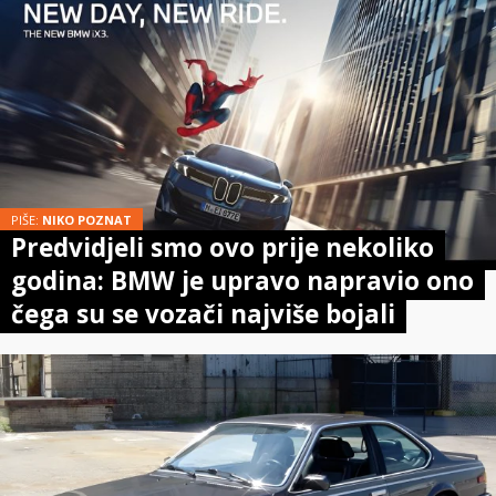
PIŠE:
NIKO POZNAT
Predvidjeli smo ovo prije nekoliko
godina: BMW je upravo napravio ono
čega su se vozači najviše bojali