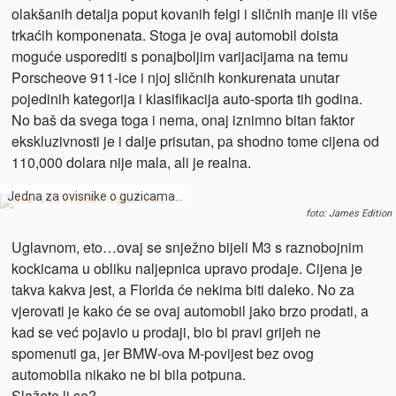
olakšanih detalja poput kovanih felgi i sličnih manje ili više
trkaćih komponenata. Stoga je ovaj automobil doista
moguće usporediti s ponajboljim varijacijama na temu
Porscheove 911-ice i njoj sličnih konkurenata unutar
pojedinih kategorija i klasifikacija auto-sporta tih godina.
No baš da svega toga i nema, onaj iznimno bitan faktor
ekskluzivnosti je i dalje prisutan, pa shodno tome cijena od
110,000 dolara nije mala, ali je realna.
Jedna za ovisnike o guzicama…
foto: James Edition
Uglavnom, eto…ovaj se snježno bijeli M3 s raznobojnim
kockicama u obliku naljepnica upravo prodaje. Cijena je
takva kakva jest, a Florida će nekima biti daleko. No za
vjerovati je kako će se ovaj automobil jako brzo prodati, a
kad se već pojavio u prodaji, bio bi pravi grijeh ne
spomenuti ga, jer BMW-ova M-povijest bez ovog
automobila nikako ne bi bila potpuna.
Slažete li se?