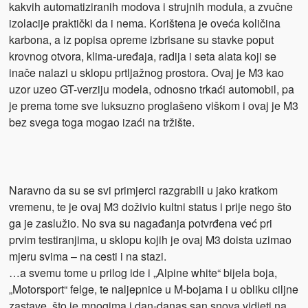
kakvih automatiziranih modova i strujnih modula, a zvučne
izolacije praktički da i nema. Korištena je oveća količina
karbona, a iz popisa opreme izbrisane su stavke poput
krovnog otvora, klima-uređaja, radija i seta alata koji se
inače nalazi u sklopu prtljažnog prostora. Ovaj je M3 kao
uzor uzeo GT-verziju modela, odnosno trkaći automobil, pa
je prema tome sve luksuzno proglašeno viškom i ovaj je M3
bez svega toga mogao izaći na tržište.
Naravno da su se svi primjerci razgrabili u jako kratkom
vremenu, te je ovaj M3 doživio kultni status i prije nego što
ga je zaslužio. No sva su nagađanja potvrđena već pri
prvim testiranjima, u sklopu kojih je ovaj M3 doista uzimao
mjeru svima – na cesti i na stazi.
…a svemu tome u prilog ide i „Alpine white“ bijela boja,
„Motorsport“ felge, te naljepnice u M-bojama i u obliku ciljne
zastave, što je mnogima i dan-danas san snova vidjeti na