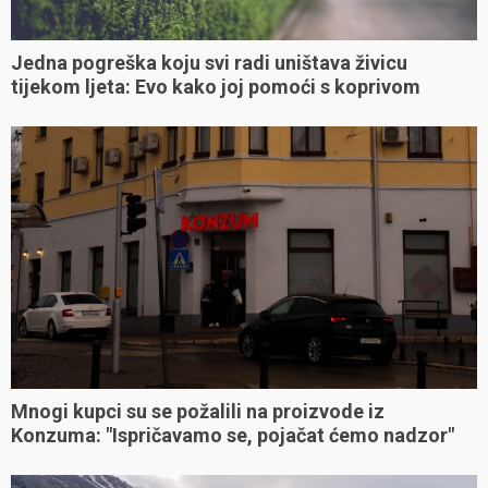
Jedna pogreška koju svi radi uništava živicu
tijekom ljeta: Evo kako joj pomoći s koprivom
Mnogi kupci su se požalili na proizvode iz
Konzuma: "Ispričavamo se, pojačat ćemo nadzor"