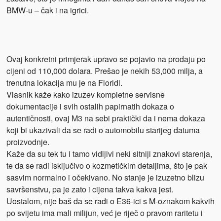
BMW-u – čak i na igrici.
Ovaj konkretni primjerak upravo se pojavio na prodaju po
cijeni od 110,000 dolara. Prešao je nekih 53,000 milja, a
trenutna lokacija mu je na Floridi.
Vlasnik kaže kako izuzev kompletne servisne
dokumentacije i svih ostalih papirnatih dokaza o
autentičnosti, ovaj M3 na sebi praktički da i nema dokaza
koji bi ukazivali da se radi o automobilu starijeg datuma
proizvodnje.
Kaže da su tek tu i tamo vidljivi neki sitniji znakovi starenja,
te da se radi isključivo o kozmetičkim detaljima, što je pak
sasvim normalno i očekivano. No stanje je izuzetno blizu
savršenstvu, pa je zato i cijena takva kakva jest.
Uostalom, nije baš da se radi o E36-ici s M-oznakom kakvih
po svijetu ima mali milijun, već je riječ o pravom raritetu i