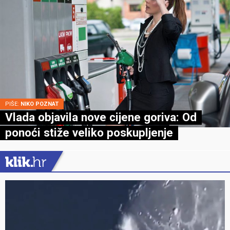
PIŠE:
NIKO POZNAT
Vlada objavila nove cijene goriva: Od
ponoći stiže veliko poskupljenje