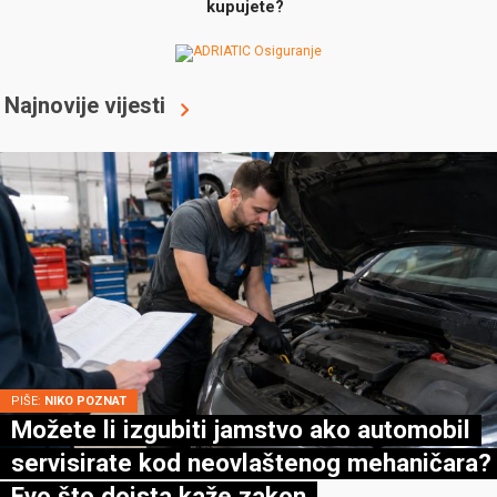
kupujete?
Najnovije vijesti
PIŠE:
NIKO POZNAT
Možete li izgubiti jamstvo ako automobil
servisirate kod neovlaštenog mehaničara?
Evo što doista kaže zakon