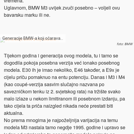
vremena.
Uglavnom, BMW M3 uvijek zvuči posebno – voljeli ovu
bavarsku marku ili ne.
Generacije BMW-a koji očarava…
foto: BMW
Tijekom godina i generacija ovog modela, tu i tamo se
dogodila pokoja posebna verzija već ionako posebnog
modela. E30 ih je imao nekoliko, E46 također, a E9x je
cijelu priču pomaknuo na entu potenciju. Danas i M3 i M4
(kao coupé-verzija sasvim slučajno nazvana po
savezničkom tenku iz 2. svjetskog rata) na tržište svako
malo izlaze u nekom limitiranom ili posebnom izdanju, pa
tako cijela ta priča naizgled nikada neće prestati biti
aktualna.
No prema mnogima je najpoželjnija varijacija na temu
modela M3 nastala tamo negdje 1995. godine i upravo se