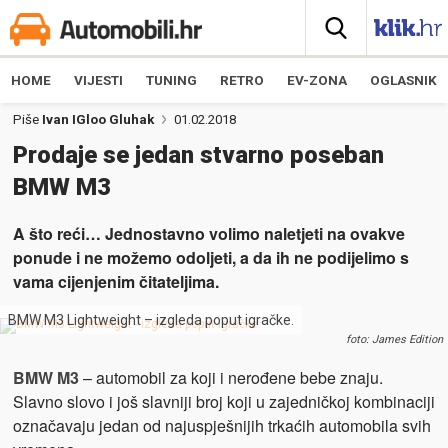
HOME
VIJESTI
TUNING
RETRO
EV-ZONA
OGLASNIK
Piše
Ivan IGloo Gluhak
01.02.2018
Prodaje se jedan stvarno poseban
BMW M3
A što reći… Jednostavno volimo naletjeti na ovakve
ponude i ne možemo odoljeti, a da ih ne podijelimo s
vama cijenjenim čitateljima.
BMW M3 Lightweight – izgleda poput igračke.
foto: James Edition
BMW M3
– automobil za koji i nerođene bebe znaju.
Slavno slovo i još slavniji broj koji u zajedničkoj kombinaciji
označavaju jedan od najuspješnijih trkaćih automobila svih