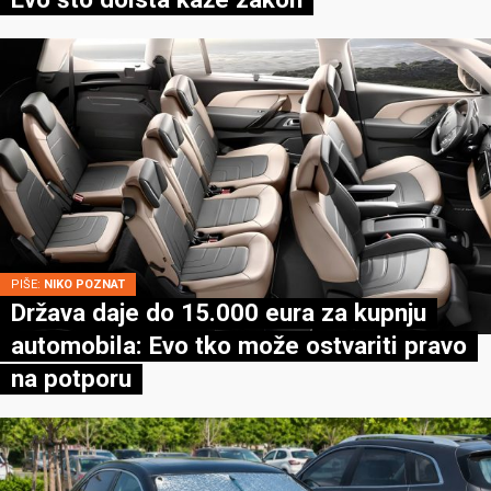
PIŠE:
NIKO POZNAT
Država daje do 15.000 eura za kupnju
automobila: Evo tko može ostvariti pravo
na potporu