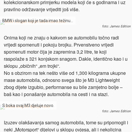
kolekcionarskom primjerku modela koji će s godinama i uz
pravilno održavanje vrijediti još više.
BMW i slogan koji je tada imao težinu…
foto: James Edition
Onima koji ne znaju o kakvom se automobilu točno radi
vrijedi spomenuti i pokoju brojku. Prvenstveno vrijedi
spomenuti motor čija je zapremina 3,2 litre, te koji
raspolaže s 321 konjskom snagom. Dakle, identično kao i u
sklopu „običnih“ „em trojki“.
No s obzirom na tek nešto više od 1,300 kilograma ukupne
mase automobila, odnosno svega što je M3 Lightweight
zbog dijete izgubio, performanse su bile zamjetno bolje –
baš kao i ponašanje automobila na cesti i na stazi.
S boka ovaj M3 djeluje novo.
foto: James Edition
Izuzev olakšavanja samog automobila, tome su pripomogli i
neki „Motorsport“ dijelovi u sklopu ovjesa, ali i nekolicina