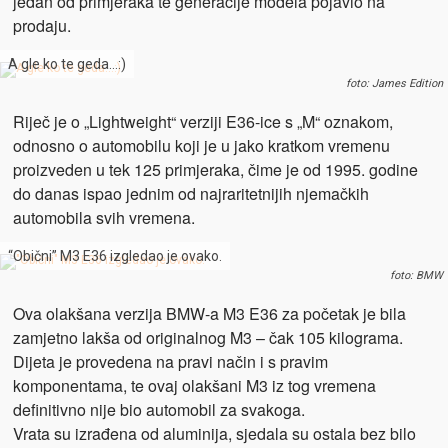
jedan od primjeraka te generacije modela pojavio na
prodaju.
A gle ko te geda…:)
foto: James Edition
Riječ je o „Lightweight“ verziji E36-ice s „M“ oznakom,
odnosno o automobilu koji je u jako kratkom vremenu
proizveden u tek 125 primjeraka, čime je od 1995. godine
do danas ispao jednim od najraritetnijih njemačkih
automobila svih vremena.
“Obični” M3 E36 izgledao je ovako.
foto: BMW
Ova olakšana verzija BMW-a M3 E36 za početak je bila
zamjetno lakša od originalnog M3 – čak 105 kilograma.
Dijeta je provedena na pravi način i s pravim
komponentama, te ovaj olakšani M3 iz tog vremena
definitivno nije bio automobil za svakoga.
Vrata su izrađena od aluminija, sjedala su ostala bez bilo