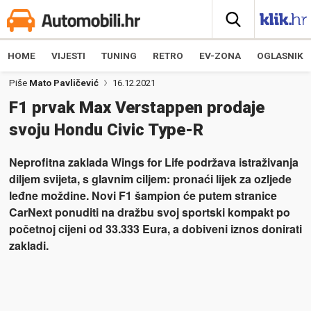
HOME
VIJESTI
TUNING
RETRO
EV-ZONA
OGLASNIK
Piše
Mato Pavličević
16.12.2021
F1 prvak Max Verstappen prodaje
svoju Hondu Civic Type-R
Neprofitna zaklada Wings for Life podržava istraživanja
diljem svijeta, s glavnim ciljem: pronaći lijek za ozljede
leđne moždine. Novi F1 šampion će putem stranice
CarNext ponuditi na dražbu svoj sportski kompakt po
početnoj cijeni od 33.333 Eura, a dobiveni iznos donirati
zakladi.