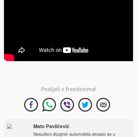
Podijeli s frendovima!
Mato Pavličević
Nesuđeni dizajner automobila skrasio se u