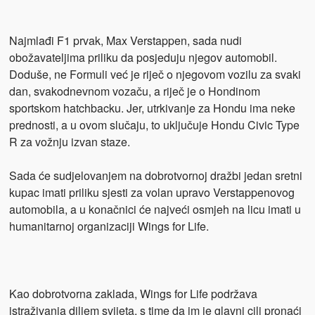
Najmlađi F1 prvak, Max Verstappen, sada nudi
obožavateljima priliku da posjeduju njegov automobil.
Doduše, ne Formuli već je riječ o njegovom vozilu za svaki
dan, svakodnevnom vozaču, a riječ je o Hondinom
sportskom hatchbacku. Jer, utrkivanje za Hondu ima neke
prednosti, a u ovom slučaju, to uključuje Hondu Civic Type
R za vožnju izvan staze.
Sada će sudjelovanjem na dobrotvornoj dražbi jedan sretni
kupac imati priliku sjesti za volan upravo Verstappenovog
automobila, a u konačnici će najveći osmjeh na licu imati u
humanitarnoj organizaciji Wings for Life.
Kao dobrotvorna zaklada, Wings for Life podržava
istraživanja diljem svijeta, s time da im je glavni cilj pronaći