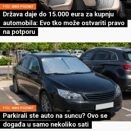
PIŠE:
NIKO POZNAT
Država daje do 15.000 eura za kupnju
automobila: Evo tko može ostvariti pravo
na potporu
PIŠE:
NIKO POZNAT
Parkirali ste auto na suncu? Ovo se
događa u samo nekoliko sati