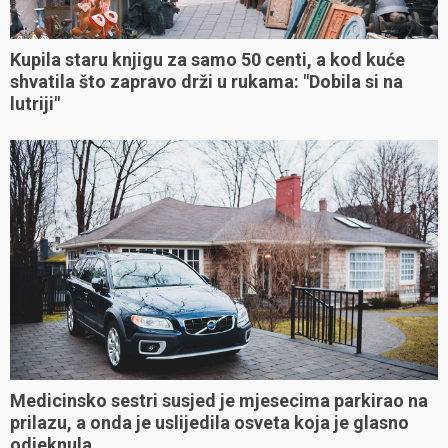
Kupila staru knjigu za samo 50 centi, a kod kuće
shvatila što zapravo drži u rukama: "Dobila si na
lutriji"
Medicinsko sestri susjed je mjesecima parkirao na
prilazu, a onda je uslijedila osveta koja je glasno
odjeknula