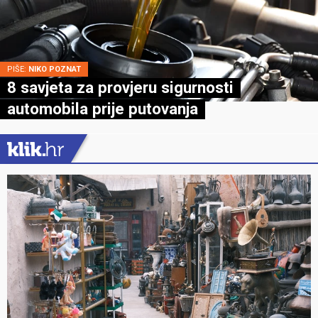
PIŠE:
NIKO POZNAT
8 savjeta za provjeru sigurnosti
automobila prije putovanja