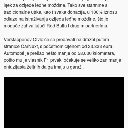
lijek za ozljede leđne moždine. Tako sve startnine s
tradicionalne utrke, kao i svaka donacija, u 100% iznosu
odlaze na istraživanja ozljeda leđne moždine, što je
moguće zahvaljujući Red Bullu i drugim partnerima.
Verstappenov Civic će se prodavati na dražbi putem
stranice CarNext, s početnom cijenom od 33.333 eura.
Automobil je prešao nešto manje od 58.000 kilometara,
pošto mu je vlasnik F1 prvak, očekuje se veliko zanimanje
entuzijasta željnih da ga imaju u garaži.