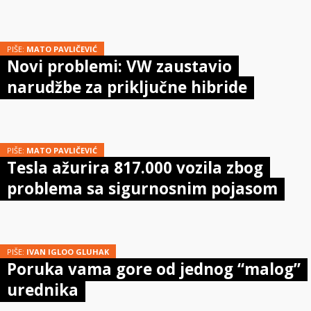
PIŠE:
MATO PAVLIČEVIĆ
Novi problemi: VW zaustavio
narudžbe za priključne hibride
PIŠE:
MATO PAVLIČEVIĆ
Tesla ažurira 817.000 vozila zbog
problema sa sigurnosnim pojasom
PIŠE:
IVAN IGLOO GLUHAK
Poruka vama gore od jednog “malog”
urednika