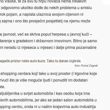
no visoke, te za svu tu hrpu novaca nema nikakvih
je odgovorno ukoliko dođe do nekih problema u smislu
 širok pojam, a naplata ulaznica svojom cijenom ni
 sajma i ono što prosječni posjetitelj na njemu može
a javnost, već se skriva poput herpesa u javnoj kući –
darenje s gradskom i državnom imovinom. Bitno je samo
tom neradu iz mjeseca u mjesec i dalje prima pozamašne
lagački pristor neke auto kuće. Tako to danas izgleda.
foto: Portal Zagreb
shopping centara koji tako u svoj prostor (i trgovine koje
ivući što je više moguće ljudi i ponuditi im dodatan
ate.
ljubljenika u svijet automobila i kao osobu koja ima
ćenih automobilima, jer ako se jedan salon automobila u
hopping centru, onda ni u našim krajevima auto-industrija