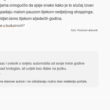
jama omogućilo da sjaje onako kako je to slučaj izvan
ispadaju malom pauzom tijekom nedjeljnog shoppinga.
 vidjet ćemo tijekom sljedećih godina.
je u budućnosti?
foto: Poslovni dnevnik
isac i ovisnik o svijetu automobila od svoje treće godine
ad tvrdoglav, ali uvijek bez dlake na jeziku.
e
ne stavove autora i ne odražavaju nužno stav redakcije portala.