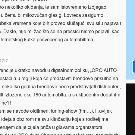
ko nekoliko okidanja, te sam istovremeno izbjegao
, u čemu bi milozvučan glas g. Lovreca zasigurno
bitka vremena koje bih proveo slušajući svu silu najava i
. Dakle, nije mi žao što se na pressici nismo pojavili kao
nternetskog kutka posvećenog automobilima.
ocije
rencije ukratko navodi u digitalnom obliku, „CRO AUTO
acija u regiji koja će predstaviti brendove prisutne na
h nekoliko godina brendove neće predstavljati distributeri,
iti izloženo oko 150 automobila, a s uključenim dodatnim
r ne?!
kojem se navode oldtimeri, tuning-show (hm…), i „uvijek
 ideja s obzirom na svu klinčadiju koja s roditeljima
erujem da je cijela priča u glavama organizatora