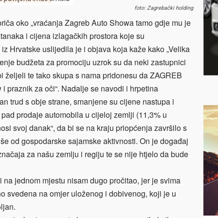
foto: Zagrebački holding
 priča oko „vraćanja Zagreb Auto Showa tamo gdje mu je
tanaka i cijena izlagačkih prostora koje su
 Hrvatske uslijedila je i objava koja kaže kako „Velika
njenje budžeta za promociju uzrok su da neki zastupnici
i bi željeli te tako skupa s nama pridonesu da ZAGREB
praznik za oči“. Nadalje se navodi i hrpetina
n trud s obje strane, smanjene su cijene nastupa i
 pad prodaje automobila u cijeloj zemlji (11,3% u
si svoj danak“, da bi se na kraju priopćenja završilo s
iše od gospodarske sajamske aktivnosti. On je događaj
ačaja za našu zemlju i regiju te se nije htjelo da bude
 na jednom mjestu nisam dugo pročitao, jer je svima
o svedena na omjer uloženog i dobivenog, koji je u
ljan.