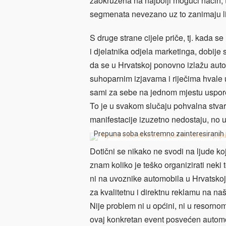
zaokružena na najbolji mogući način, 
segmenata nevezano uz to zanimaju li 
S druge strane cijele priče, tj. kada s
i djelatnika odjela marketinga, dobije 
da se u Hrvatskoj ponovno izlažu autom
suhoparnim izjavama i riječima hvale
sami za sebe na jednom mjestu usporedi
To je u svakom slučaju pohvalna stvar
manifestacije izuzetno nedostaju, no u 
Prepuna soba ekstremno zainteresiranih 
Dotični se nikako ne svodi na ljude koj
znam koliko je teško organizirati neki
ni na uvoznike automobila u Hrvatskoj,
za kvalitetnu i direktnu reklamu na n
Nije problem ni u općini, ni u resornom 
ovaj konkretan event posvećen autom