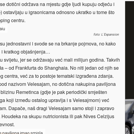
se dotični održava na mjestu gdje ljudi kupuju odjeću i
ko) ostavljaju u igraonicama odnosno ukratko u tome što
ping centru.
aiu
foto: L´Expansion
 su jednostavni i svode se na brkanje pojmova, no kako
o i kratkog objašnjenja…
 svijetu, jer se održavaju već mali milijun godina. Takvih
 – od Frankfurta do Shanghaia. No niti jedan od njih se
 centra, već za to postoje tematski izgrađena zdanja.
pod nazivom Velesajam, no dotična nakupina paviljona
u blizinu Remetinca (gdje je pak periodički smješten
a koji između ostalog upravlja i s Velesajmom) već
am. Dapače, naš dragi Velesajam samo stoji i zapravo
 Houdeka na skupu nutricionista ili pak Nives Celzijus
evnost.
 paviljona imao smisla