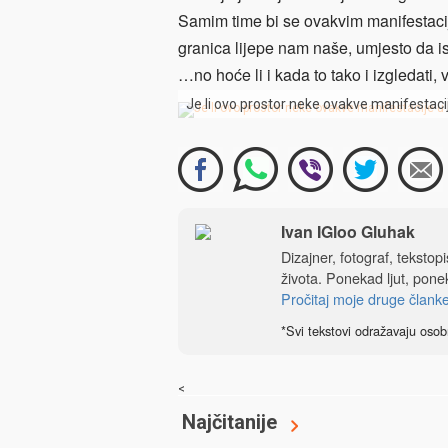
Samim time bi se ovakvim manifestaci
granica lijepe nam naše, umjesto da 
…no hoće li i kada to tako i izgledati,
Je li ovo prostor neke ovakve manifestaci
Ivan IGloo Gluhak
Dizajner, fotograf, tekstop
života. Ponekad ljut, ponek
Pročitaj moje druge člank
*Svi tekstovi odražavaju osob
<
Najčitanije