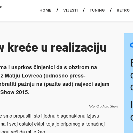
HOME
VIJESTI
TUNING
RETRO
kreće u realizaciju
ma i usprkos činjenici da s obzirom na
z Matiju Lovreca (odnosno press-
obratiti pažnju na (pazite sad) najveći sajam
 Show 2015.
foto: Cro Auto Show
te smo propustili sto i jednu blagonaklonu izjavu
a i svoj ostaloj ekipi koja je pripomogla konačnoj
ogu reći da mi je žao.