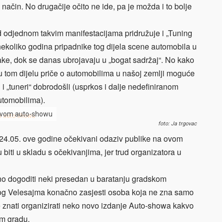
j način. No drugačije očito ne ide, pa je možda i to bolje
d odjednom takvim manifestacijama pridružuje i „Tuning
nekoliko godina pripadnike tog dijela scene automobila u
jake, dok se danas ubrojavaju u „bogat sadržaj“. No kako
 u tom dijelu priče o automobilima u našoj zemlji moguće
i „tuneri“ dobrodošli (usprkos i dalje nedefiniranom
tomobilima).
 ovom auto-showu
foto: Ja trgovac
24.05. ove godine očekivani odaziv publike na ovom
iti u skladu s očekivanjima, jer trud organizatora u
o dogoditi neki presedan u baratanju gradskom
kog Velesajma konačno zasjesti osoba koja ne zna samo
 će znati organizirati neko novo izdanje Auto-showa kakvo
om gradu.