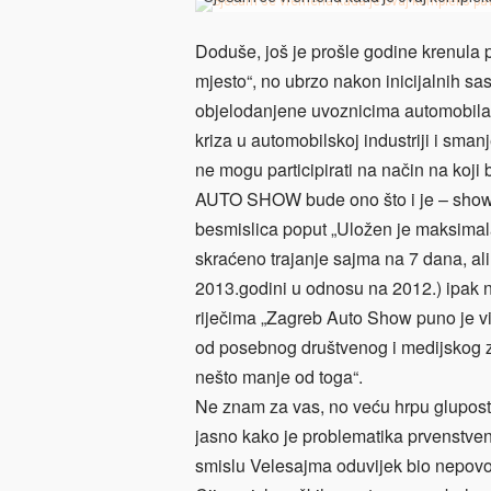
Doduše, još je prošle godine krenula
mjesto“, no ubrzo nakon inicijalnih sas
objelodanjene uvoznicima automobila iz
kriza u automobilskoj industriji i sma
ne mogu participirati na način na koj
AUTO SHOW bude ono što i je – show i 
besmislica poput „Uložen je maksimala
skraćeno trajanje sajma na 7 dana, ali
2013.godini u odnosu na 2012.) ipak no
riječima „Zagreb Auto Show puno je v
od posebnog društvenog i medijskog zn
nešto manje od toga“.
Ne znam za vas, no veću hrpu gluposti
jasno kako je problematika prvenstven
smislu Velesajma oduvijek bio nepovo