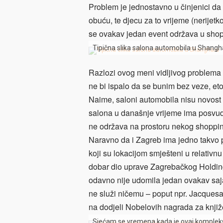
Problem je jednostavno u činjenici da 
obuću, te djecu za to vrijeme (nerijet
se ovakav jedan event održava u shop
Tipična slika salona automobila u Shangh
Razlozi ovog meni vidljivog problema
ne bi ispalo da se bunim bez veze, et
Naime, saloni automobila nisu novost u
salona u današnje vrijeme ima posvuda
ne održava na prostoru nekog shopping
Naravno da i Zagreb ima jedno takvo 
koji su lokacijom smješteni u relativn
dobar dio uprave Zagrebačkog Holding
odavno nije udomila jedan ovakav saj
ne služi ničemu – poput npr. Jacquesa
na dodjeli Nobelovih nagrada za knjiž
Sjećam se vremena kada je ovaj kompleks