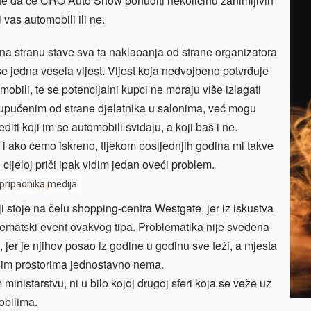
te da će CRO Auto Show ponuditi nekolicinu zanimljivih
vas automobili ili ne.
e na stranu stave sva ta naklapanja od strane organizatora
se jedna vesela vijest. Vijest koja nedvojbeno potvrđuje
obili, te se potencijalni kupci ne moraju više izlagati
 upućenim od strane djelatnika u salonima, već mogu
ti koji im se automobili sviđaju, a koji baš i ne.
 i ako ćemo iskreno, tijekom posljednjih godina mi takve
cijeloj priči ipak vidim jedan oveći problem.
pripadnika medija
i stoje na čelu shopping-centra Westgate, jer iz iskustva
 tematski event ovakvog tipa. Problematika nije svedena
 jer je njihov posao iz godine u godinu sve teži, a mjesta
ašim prostorima jednostavno nema.
ministarstvu, ni u bilo kojoj drugoj sferi koja se veže uz
obilima.