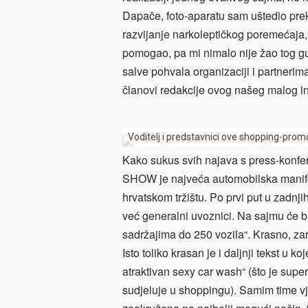
Dapače, foto-aparatu sam uštedio pre
razvijanje narkoleptičkog poremećaja
pomogao, pa mi nimalo nije žao tog gu
salve pohvala organizaciji i partnerima
članovi redakcije ovog našeg malog i
Voditelj i predstavnici ove shopping-prom
Kako sukus svih najava s press-konfe
SHOW je najveća automobilska manifest
hrvatskom tržištu. Po prvi put u zadnji
već generalni uvoznici. Na sajmu će b
sadržajima do 250 vozila“. Krasno, za
Isto toliko krasan je i daljnji tekst u 
atraktivan sexy car wash“ (što je super
sudjeluje u shoppingu). Samim time vj