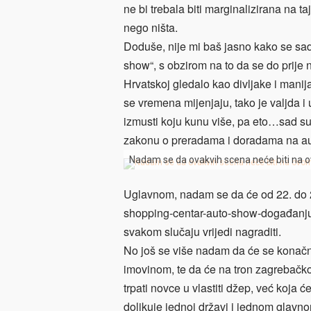
ne bi trebala biti marginalizirana na ta
nego ništa.
Doduše, nije mi baš jasno kako se sa
show“, s obzirom na to da se do prije 
Hrvatskoj gledalo kao divljake i mani
se vremena mijenjaju, tako je valjda i
izmusti koju kunu više, pa eto…sad su 
zakonu o preradama i doradama na au
Nadam se da ovakvih scena neće biti na
Uglavnom, nadam se da će od 22. do 
shopping-centar-auto-show-događanju b
svakom slučaju vrijedi nagraditi.
No još se više nadam da će se konačn
imovinom, te da će na tron zagrebač
trpati novce u vlastiti džep, već koja
dolikuje jednoj državi i jednom glavn