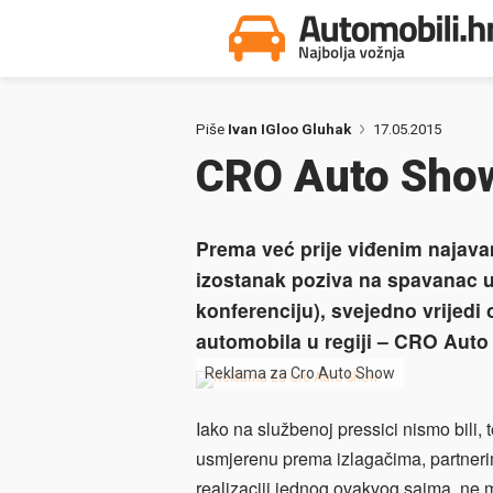
Piše
Ivan IGloo Gluhak
17.05.2015
CRO Auto Show 
Prema već prije viđenim najava
izostanak poziva na spavanac u
konferenciju), svejedno vrijedi 
automobila u regiji – CRO Auto
Reklama za Cro Auto Show
Iako na službenoj pressici nismo bili, 
usmjerenu prema izlagačima, partnerim
realizaciji jednog ovakvog sajma, ne m