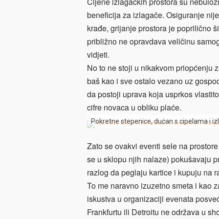
Cijene izlagačkih prostora su nebuloz
beneficija za izlagače. Osiguranje ni
krađe, grijanje prostora je poprilično
približno ne opravdava veličinu samog
vidjeti.
No to ne stoji u nikakvom priopćenju z
baš kao i sve ostalo vezano uz gospo
da postoji uprava koja usprkos vlasti
cifre novaca u obliku plaće.
Pokretne stepenice, dućan s cipelama i iz
Zato se ovakvi eventi sele na prostore 
se u sklopu njih nalaze) pokušavaju pr
razlog da peglaju kartice i kupuju na r
To me naravno izuzetno smeta i kao za
iskustva u organizaciji evenata posve
Frankfurtu ili Detroitu ne održava u s