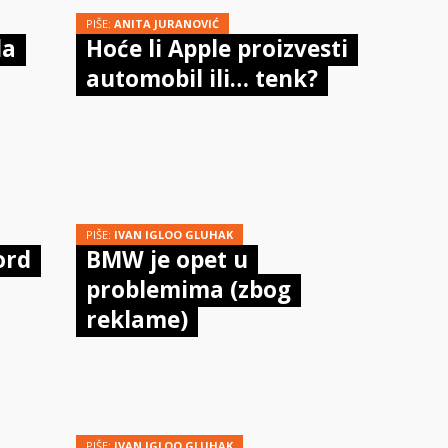
PIŠE:
ANITA JURANOVIĆ
da
Hoće li Apple proizvesti
automobil ili… tenk?
PIŠE:
IVAN IGLOO GLUHAK
ord
BMW je opet u
problemima (zbog
reklame)
PIŠE:
IVAN IGLOO GLUHAK