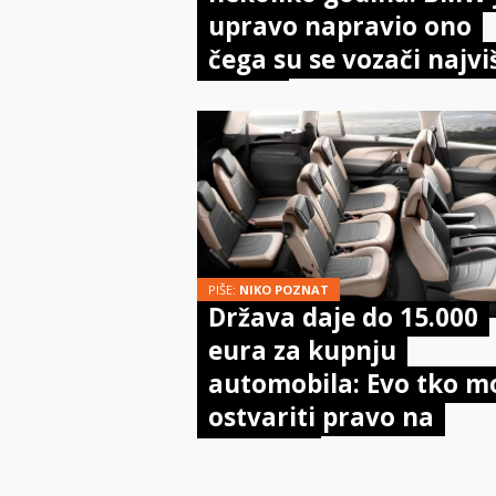
upravo napravio ono
čega su se vozači najvi
bojali
PIŠE:
NIKO POZNAT
Država daje do 15.000
eura za kupnju
automobila: Evo tko m
ostvariti pravo na
potporu