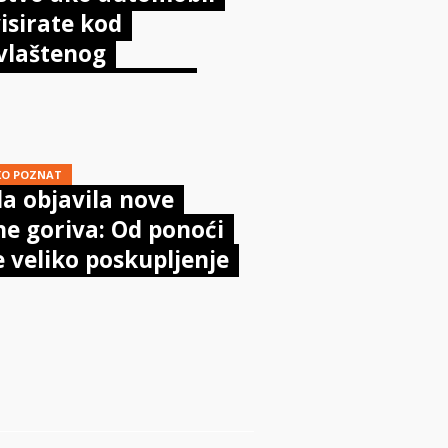
isirate kod
vlaštenog
aničara? Evo što
sta kaže zakon
KO POZNAT
a objavila nove
ne goriva: Od ponoći
e veliko poskupljenje