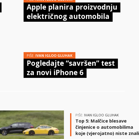
Apple planira proizvodnju
električnog automobila
PIŠE:
IVAN IGLOO GLUHAK
Pogledajte “savršen” test
za novi iPhone 6
PIŠE:
IVAN IGLOO GLUHAK
Top 5: Malčice blesave
činjenice o automobilima
koje (vjerojatno) niste znal