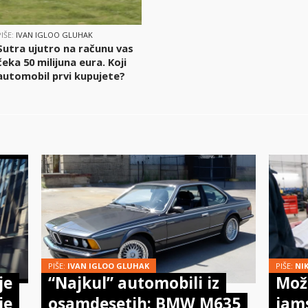
PIŠE:
IVAN IGLOO GLUHAK
Sutra ujutro na računu vas
čeka 50 milijuna eura. Koji
automobil prvi kupujete?
PIŠE:
IVAN IGLOO GLUHAK
PIŠE:
NI
je
“Najkul” automobili iz
Može
je
osamdesetih: BMW M635
jam