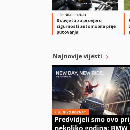
PIŠE:
NIKO POZNAT
8 savjeta za provjeru
sigurnosti automobila prije
putovanja
Najnovije vijesti
PIŠE:
NIKO POZNAT
Predvidjeli smo ovo pri
nekoliko godina: BMW 