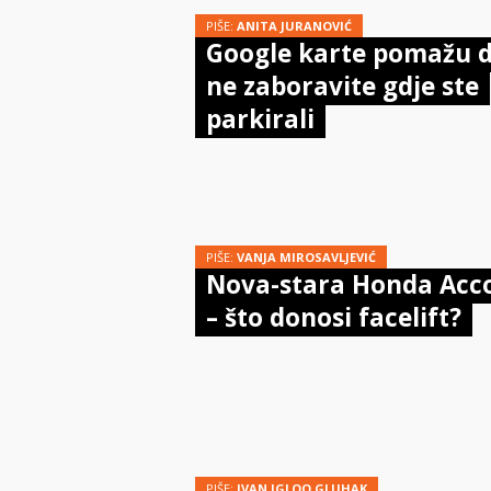
PIŠE:
ANITA JURANOVIĆ
Google karte pomažu 
ne zaboravite gdje ste
parkirali
PIŠE:
VANJA MIROSAVLJEVIĆ
Nova-stara Honda Acc
– što donosi facelift?
PIŠE:
IVAN IGLOO GLUHAK