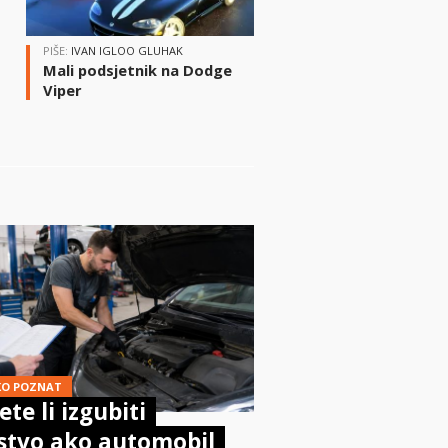
PIŠE:
IVAN IGLOO GLUHAK
Mali podsjetnik na Dodge
Viper
KO POZNAT
te li izgubiti
stvo ako automobil