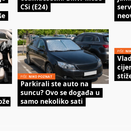
CSi (E24)
serv
še
neo
meh
doi
PIŠE:
NI
Vlad
cije
stiž
PIŠE:
NIKO POZNAT
Parkirali ste auto na
suncu? Ovo se događa u
ože
samo nekoliko sati