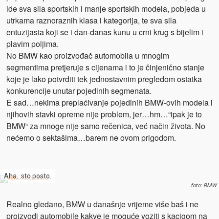
ide sva sila sportskih i manje sportskih modela, pobjeda u
utrkama raznoraznih klasa i kategorija, te sva sila
entuzijasta koji se i dan-danas kunu u crni krug s bijelim i
plavim poljima.
No BMW kao proizvođač automobila u mnogim
segmentima pretjeruje s cijenama i to je činjenično stanje
koje je lako potvrditi tek jednostavnim pregledom ostatka
konkurencije unutar pojedinih segmenata.
E sad…nekima preplaćivanje pojedinih BMW-ovih modela i
njihovih stavki opreme nije problem, jer…hm…“ipak je to
BMW“ za mnoge nije samo rečenica, već način života. No
nećemo o sektašima…barem ne ovom prigodom.
Aha…sto posto.
foto: BMW
Realno gledano, BMW u današnje vrijeme više baš i ne
proizvodi automobile kakve je moguće voziti s kacigom na