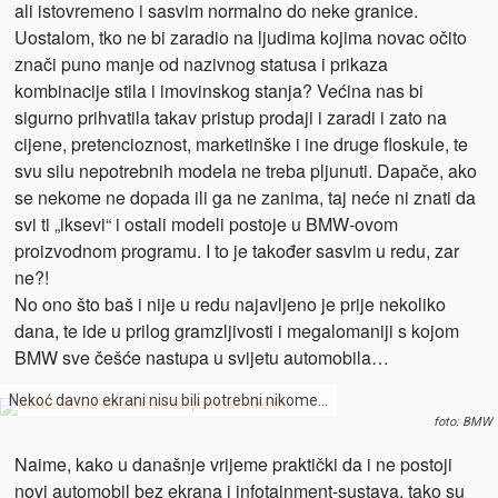
ali istovremeno i sasvim normalno do neke granice.
Uostalom, tko ne bi zaradio na ljudima kojima novac očito
znači puno manje od nazivnog statusa i prikaza
kombinacije stila i imovinskog stanja? Većina nas bi
sigurno prihvatila takav pristup prodaji i zaradi i zato na
cijene, pretencioznost, marketinške i ine druge floskule, te
svu silu nepotrebnih modela ne treba pljunuti. Dapače, ako
se nekome ne dopada ili ga ne zanima, taj neće ni znati da
svi ti „iksevi“ i ostali modeli postoje u BMW-ovom
proizvodnom programu. I to je također sasvim u redu, zar
ne?!
No ono što baš i nije u redu najavljeno je prije nekoliko
dana, te ide u prilog gramzljivosti i megalomaniji s kojom
BMW sve češće nastupa u svijetu automobila…
Nekoć davno ekrani nisu bili potrebni nikome…
foto: BMW
Naime, kako u današnje vrijeme praktički da i ne postoji
novi automobil bez ekrana i infotainment-sustava, tako su