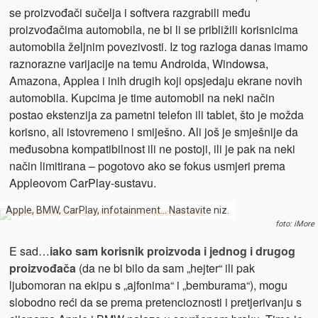
se proizvođači sučelja i softvera razgrabili među
proizvođačima automobila, ne bi li se približili korisnicima
automobila željnim povezivosti. Iz tog razloga danas imamo
raznorazne varijacije na temu Androida, Windowsa,
Amazona, Applea i inih drugih koji opsjedaju ekrane novih
automobila. Kupcima je time automobil na neki način
postao ekstenzija za pametni telefon ili tablet, što je možda
korisno, ali istovremeno i smiješno. Ali još je smješnije da
međusobna kompatibilnost ili ne postoji, ili je pak na neki
način limitirana – pogotovo ako se fokus usmjeri prema
Appleovom CarPlay-sustavu.
Apple, BMW, CarPlay, infotainment… Nastavite niz.
foto: iMore
E sad…
iako sam korisnik proizvoda i jednog i drugog
proizvođača
(da ne bi bilo da sam „hejter“ ili pak
ljubomoran na ekipu s „ajfonima“ i „bemburama“), mogu
slobodno reći da se prema pretencioznosti i pretjerivanju s