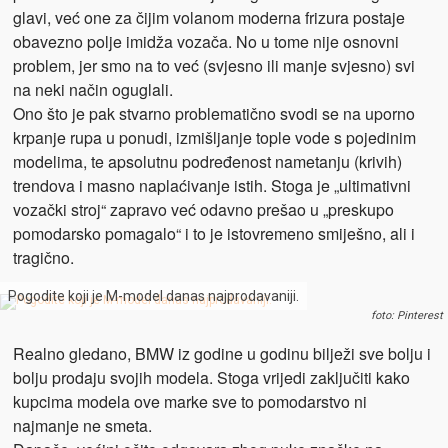
glavi, već one za čijim volanom moderna frizura postaje
obavezno polje imidža vozača. No u tome nije osnovni
problem, jer smo na to već (svjesno ili manje svjesno) svi
na neki način oguglali.
Ono što je pak stvarno problematično svodi se na uporno
krpanje rupa u ponudi, izmišljanje tople vode s pojedinim
modelima, te apsolutnu podređenost nametanju (krivih)
trendova i masno naplaćivanje istih. Stoga je „ultimativni
vozački stroj“ zapravo već odavno prešao u „preskupo
pomodarsko pomagalo“ i to je istovremeno smiješno, ali i
tragično.
Pogodite koji je M-model danas najprodavaniji.
foto: Pinterest
Realno gledano, BMW iz godine u godinu bilježi sve bolju i
bolju prodaju svojih modela. Stoga vrijedi zaključiti kako
kupcima modela ove marke sve to pomodarstvo ni
najmanje ne smeta.