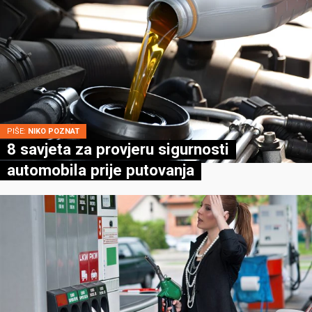
PIŠE:
NIKO POZNAT
8 savjeta za provjeru sigurnosti
automobila prije putovanja