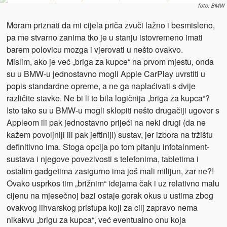
foto: BMW
Moram priznati da mi cijela priča zvuči lažno i besmisleno,
pa me stvarno zanima tko je u stanju istovremeno imati
barem polovicu mozga i vjerovati u nešto ovakvo.
Mislim, ako je već „briga za kupce“ na prvom mjestu, onda
su u BMW-u jednostavno mogli Apple CarPlay uvrstiti u
popis standardne opreme, a ne ga naplaćivati s dvije
različite stavke. Ne bi li to bila logičnija „briga za kupca“?
Isto tako su u BMW-u mogli sklopiti nešto drugačiji ugovor s
Appleom ili pak jednostavno prijeći na neki drugi (da ne
kažem povoljniji ili pak jeftiniji) sustav, jer izbora na tržištu
definitivno ima. Stoga opcija po tom pitanju infotainment-
sustava i njegove povezivosti s telefonima, tabletima i
ostalim gadgetima zasigurno ima još mali milijun, zar ne?!
Ovako usprkos tim „brižnim“ idejama čak i uz relativno malu
cijenu na mjesečnoj bazi ostaje gorak okus u ustima zbog
ovakvog lihvarskog pristupa koji za cilj zapravo nema
nikakvu „brigu za kupca“, već eventualno onu koja