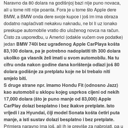
Naravno da 80 dolara na godišnjoj bazi nije puno novaca,
ali u tome niti nije poanta. Fora je u tome što Apple dere
BMW, a BMW onda dere svoje kupce i još im ima obraza
dodatno naplaćivati nekakvu naknadu, ne bi li uz ionako
preskupe automobile vratio dio uloženog novca na račun.
Čisto za usporedbu, u Americi (odakle vučem ove podatke)
jedan
BMW 740i bez ugrađenog Apple CarPlaya košta
83,100 dolara, pa je potrebno nadoplatiti tih 300 dolara
ukoliko ga vlasnik želi imati u svom automobilu. Na tu
cifru onda nakon godine dana korištenja odlazi još 80
dolara godišnje za pretplatu koje ne bi trebalo niti
smjelo biti.
S druge strane npr. imamo Hondu Fit (odnosno Jazz)
kao automobil u sklopu kojeg usprkos cijeni od nekih
17,000 dolara (što je puno manje od 83,000) Apple
CarPlay dolazi besplatno i bez ikakve pretplate. Isto
vrijedi i za Hyundai, čiji model Sonata košta četiri puta
manje, a isti sustav dolazi besplatno i bez pretplate.
Primjera naravno ima još, ali ih je previše za nabrojati, pa u