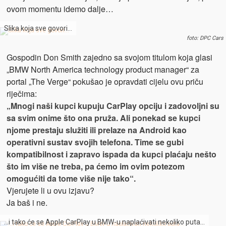
ovom momentu idemo dalje…
Slika koja sve govori…
foto: DPC Cars
Gospodin Don Smith zajedno sa svojom titulom koja glasi
„BMW North America technology product manager“ za
portal „The Verge“ pokušao je opravdati cijelu ovu priču
riječima:
„Mnogi naši kupci kupuju CarPlay opciju i zadovoljni su
sa svim onime što ona pruža. Ali ponekad se kupci
njome prestaju služiti ili prelaze na Android kao
operativni sustav svojih telefona. Time se gubi
kompatibilnost i zapravo ispada da kupci plaćaju nešto
što im više ne treba, pa ćemo im ovim potezom
omogućiti da tome više nije tako“.
Vjerujete li u ovu izjavu?
Ja baš i ne.
…i tako će se Apple CarPlay u BMW-u naplaćivati nekoliko puta…