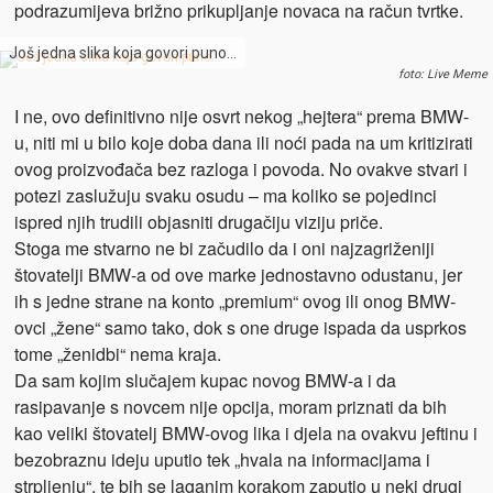
podrazumijeva brižno prikupljanje novaca na račun tvrtke.
Još jedna slika koja govori puno…
foto: Live Meme
I ne, ovo definitivno nije osvrt nekog „hejtera“ prema BMW-
u, niti mi u bilo koje doba dana ili noći pada na um kritizirati
ovog proizvođača bez razloga i povoda. No ovakve stvari i
potezi zaslužuju svaku osudu – ma koliko se pojedinci
ispred njih trudili objasniti drugačiju viziju priče.
Stoga me stvarno ne bi začudilo da i oni najzagriženiji
štovatelji BMW-a od ove marke jednostavno odustanu, jer
ih s jedne strane na konto „premium“ ovog ili onog BMW-
ovci „žene“ samo tako, dok s one druge ispada da usprkos
tome „ženidbi“ nema kraja.
Da sam kojim slučajem kupac novog BMW-a i da
rasipavanje s novcem nije opcija, moram priznati da bih
kao veliki štovatelj BMW-ovog lika i djela na ovakvu jeftinu i
bezobraznu ideju uputio tek „hvala na informacijama i
strpljenju“, te bih se laganim korakom zaputio u neki drugi