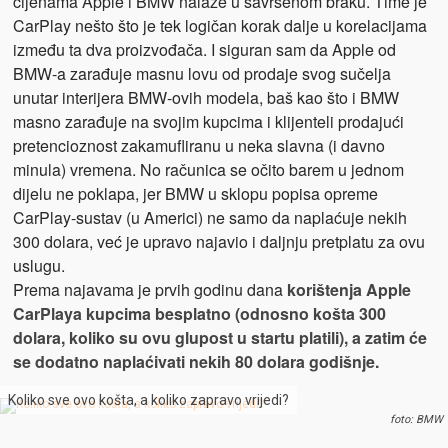
cijenama Apple i BMW nalaze u savršenom braku. Time je
CarPlay nešto što je tek logičan korak dalje u korelacijama
između ta dva proizvođača. I siguran sam da Apple od
BMW-a zarađuje masnu lovu od prodaje svog sučelja
unutar interijera BMW-ovih modela, baš kao što i BMW
masno zarađuje na svojim kupcima i klijenteli prodajući
pretencioznost zakamufliranu u neka slavna (i davno
minula) vremena. No računica se očito barem u jednom
dijelu ne poklapa, jer BMW u sklopu popisa opreme
CarPlay-sustav (u Americi) ne samo da naplaćuje nekih
300 dolara, već je upravo najavio i daljnju pretplatu za ovu
uslugu.
Prema najavama je prvih godinu dana
korištenja Apple
CarPlaya kupcima besplatno (odnosno košta 300
dolara, koliko su ovu glupost u startu platili), a zatim će
se dodatno naplaćivati nekih 80 dolara godišnje.
Koliko sve ovo košta, a koliko zapravo vrijedi?
foto: BMW