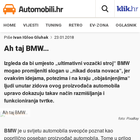
HOME
VIJESTI
TUNING
RETRO
EV-ZONA
OGLASNIK
Piše
Ivan IGloo Gluhak
23.01.2018
Ah taj BMW…
Izgleda da bi umjesto „ultimativni vozački stroj“ BMW
mogao promijeniti slogan u „nikad dosta novaca“, jer
ovakvim idejama, potezima i na kraju „objašnjenjima“
ljudi unutar zidova ovog proizvođača automobila
upravo dokazuju takav način razmišljanja i
funkcioniranja tvrtke.
Ah taj BMW…
foto: PixaBay
BMW
je u svijetu automobila sveopće poznat kao
poprilično poseban proizvođač automobila. Tome u prilog