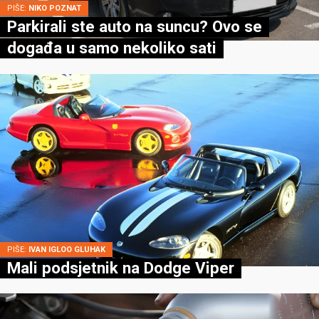
PIŠE:
NIKO POZNAT
Parkirali ste auto na suncu? Ovo se
događa u samo nekoliko sati
PIŠE:
IVAN IGLOO GLUHAK
Mali podsjetnik na Dodge Viper