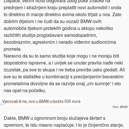
Dapače, većini očito odgovara zbog puke značke na
prednjem i stražnjem kraju preplatiti novi automobil i onda
to direktno ili manje direktno svima okolo trljati u nos. Zato
dobrim dijelom i ne čudi da su vozači BMW-ovih
automobila tijekom proteklih godina u sklopu nekoliko
različitih studija proglašavani samodopadnim,
bezobraznim, agresivnim i nerado viđenim sudionicima
prometa.
Naravno da su to samo studije koje mogu i ne moraju biti
stopostotno ispravne, a i uvijek se unutar pravila nađe neki
izuzetak, pa sve to skupa i ne treba previše usko gledati. Ali
sve su te statistike u kombinaciji s precijenjenim bavarskim
prometalima dovoljne da se razvije onaj „crv sumnje“ i eto
nas opet na početku.
Vjerovali ili ne, ovo u BMW-u košta 500 eura.
foto: BMW
Dakle, BMW u ogromnom broju slučajeva škrtari s
opremom, te istu masno naplaćuje. I to je činjenično stanje,