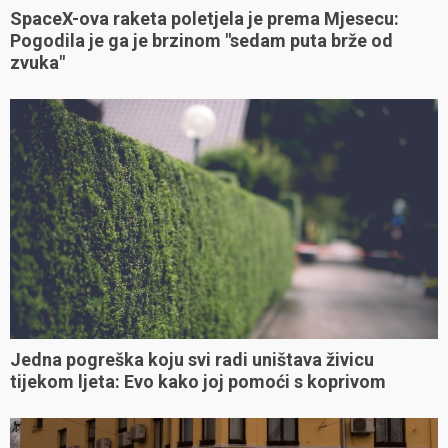
SpaceX-ova raketa poletjela je prema Mjesecu:
Pogodila je ga je brzinom "sedam puta brže od
zvuka"
Jedna pogreška koju svi radi uništava živicu
tijekom ljeta: Evo kako joj pomoći s koprivom