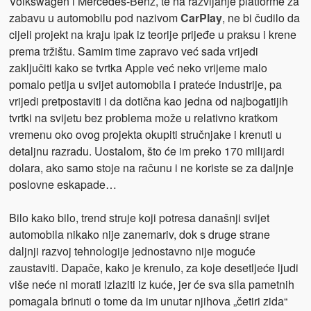
Volkswagen i Mercedes-Benz, te na razvijanje platforme za
zabavu u automobilu pod nazivom
CarPlay
, ne bi čudilo da
cijeli projekt na kraju ipak iz teorije prijeđe u praksu i krene
prema tržištu. Samim time zapravo već sada vrijedi
zaključiti kako se tvrtka Apple već neko vrijeme malo
pomalo petlja u svijet automobila i prateće industrije, pa
vrijedi pretpostaviti i da dotična kao jedna od najbogatijih
tvrtki na svijetu bez problema može u relativno kratkom
vremenu oko ovog projekta okupiti stručnjake i krenuti u
detaljnu razradu. Uostalom, što će im preko 170 milijardi
dolara, ako samo stoje na računu i ne koriste se za daljnje
poslovne eskapade…
Bilo kako bilo, trend struje koji potresa današnji svijet
automobila nikako nije zanemariv, dok s druge strane
daljnji razvoj tehnologije jednostavno nije moguće
zaustaviti. Dapače, kako je krenulo, za koje desetljeće ljudi
više neće ni morati izlaziti iz kuće, jer će sva sila pametnih
pomagala brinuti o tome da im unutar njihova „četiri zida“