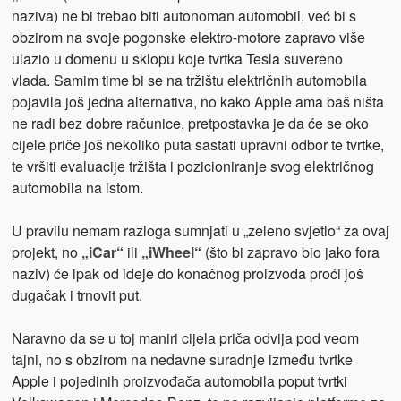
naziva) ne bi trebao biti autonoman automobil, već bi s
obzirom na svoje pogonske elektro-motore zapravo više
ulazio u domenu u sklopu koje tvrtka Tesla suvereno
vlada. Samim time bi se na tržištu električnih automobila
pojavila još jedna alternativa, no kako Apple ama baš ništa
ne radi bez dobre računice, pretpostavka je da će se oko
cijele priče još nekoliko puta sastati upravni odbor te tvrtke,
te vršiti evaluacije tržišta i pozicioniranje svog električnog
automobila na istom.
U pravilu nemam razloga sumnjati u „zeleno svjetlo“ za ovaj
projekt, no
„iCar“
ili
„iWheel“
(što bi zapravo bio jako fora
naziv) će ipak od ideje do konačnog proizvoda proći još
dugačak i trnovit put.
Naravno da se u toj maniri cijela priča odvija pod veom
tajni, no s obzirom na nedavne suradnje između tvrtke
Apple i pojedinih proizvođača automobila poput tvrtki