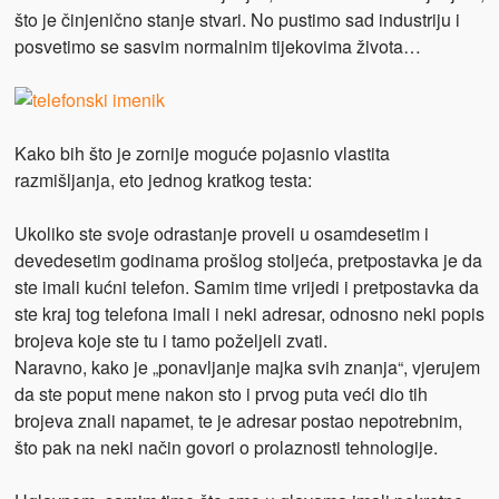
što je činjenično stanje stvari. No pustimo sad industriju i
posvetimo se sasvim normalnim tijekovima života…
Kako bih što je zornije moguće pojasnio vlastita
razmišljanja, eto jednog kratkog testa:
Ukoliko ste svoje odrastanje proveli u osamdesetim i
devedesetim godinama prošlog stoljeća, pretpostavka je da
ste imali kućni telefon. Samim time vrijedi i pretpostavka da
ste kraj tog telefona imali i neki adresar, odnosno neki popis
brojeva koje ste tu i tamo poželjeli zvati.
Naravno, kako je „ponavljanje majka svih znanja“, vjerujem
da ste poput mene nakon sto i prvog puta veći dio tih
brojeva znali napamet, te je adresar postao nepotrebnim,
što pak na neki način govori o prolaznosti tehnologije.