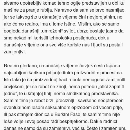
stvarno upotrebljiv komad tehnologije predstavljen u obliku
mašine za pranje rublja. Naravno da sam se prvo nasmijao,
jer se takvog što u današnje vrijeme čini nevjerojatnim, no
ako ćemo realno, ima u tome istine. Mislim, ako se samo
pogleda današnji „umreženi“ svijet, ubrzo postaje jasno da
smo nekad mi koristili tehnološka postignuća, dok u
današnje vrijeme ona sve više koriste nas i ljudi su postali
zamjenjivi.
Realno gledano, u današnje vrijeme čovjek često ispada
najslabijom karikom pri pojedinim proizvodnim procesima.
Isto tako je na proizvodnoj traci robota nemoguće zamijeniti
čovjekom, jer se robot ne znoji, nema potrebu „otići zapaliti
jednu“, te u krajnjoj liniji nema sindikalnog predstavnika.
Samim time je robot brži, precizniji i savršeno neopterećen
eventualnom lošom seksualnom epizodom od večeri prije,
ili pak stanjem dionica u Burkini Faso, te samim time nije
loše volje i svoj posao radi besprijekorno. Dakle radnici
danas ne samo da su zamjenjivi, već su često i zamijenjeni,