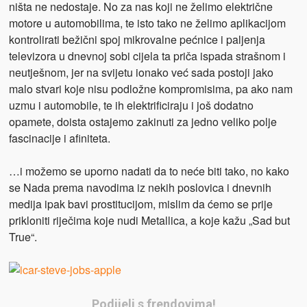
ništa ne nedostaje. No za nas koji ne želimo električne
motore u automobilima, te isto tako ne želimo aplikacijom
kontrolirati bežični spoj mikrovalne pećnice i paljenja
televizora u dnevnoj sobi cijela ta priča ispada strašnom i
neutješnom, jer na svijetu ionako već sada postoji jako
malo stvari koje nisu podložne kompromisima, pa ako nam
uzmu i automobile, te ih elektrificiraju i još dodatno
opamete, doista ostajemo zakinuti za jedno veliko polje
fascinacije i afiniteta.
…i možemo se uporno nadati da to neće biti tako, no kako
se Nada prema navodima iz nekih poslovica i dnevnih
medija ipak bavi prostitucijom, mislim da ćemo se prije
prikloniti riječima koje nudi Metallica, a koje kažu „Sad but
True“.
Podijeli s frendovima!