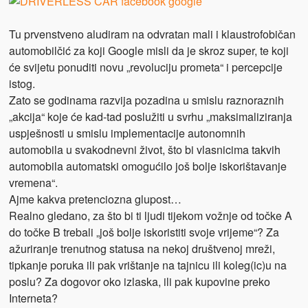
Tu prvenstveno aludiram na odvratan mali i klaustrofobičan
automobilčić za koji Google misli da je skroz super, te koji
će svijetu ponuditi novu „revoluciju prometa“ i percepcije
istog.
Zato se godinama razvija pozadina u smislu raznoraznih
„akcija“ koje će kad-tad poslužiti u svrhu „maksimaliziranja
uspješnosti u smislu implementacije autonomnih
automobila u svakodnevni život, što bi vlasnicima takvih
automobila automatski omogućilo još bolje iskorištavanje
vremena“.
Ajme kakva pretenciozna glupost…
Realno gledano, za što bi ti ljudi tijekom vožnje od točke A
do točke B trebali „još bolje iskoristiti svoje vrijeme“? Za
ažuriranje trenutnog statusa na nekoj društvenoj mreži,
tipkanje poruka ili pak vrištanje na tajnicu ili koleg(ic)u na
poslu? Za dogovor oko izlaska, ili pak kupovine preko
Interneta?