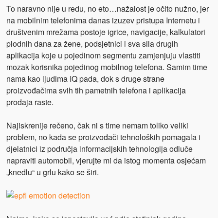
To naravno nije u redu, no eto…nažalost je očito nužno, jer
na mobilnim telefonima danas izuzev pristupa Internetu i
društvenim mrežama postoje igrice, navigacije, kalkulatori
plodnih dana za žene, podsjetnici i sva sila drugih
aplikacija koje u pojedinom segmentu zamjenjuju vlastiti
mozak korisnika pojedinog mobilnog telefona. Samim time
nama kao ljudima IQ pada, dok s druge strane
proizvođačima svih tih pametnih telefona i aplikacija
prodaja raste.
Najiskrenije rečeno, čak ni s time nemam toliko veliki
problem, no kada se proizvođači tehnoloških pomagala i
djelatnici iz područja informacijskih tehnologija odluče
napraviti automobil, vjerujte mi da istog momenta osjećam
„knedlu“ u grlu kako se širi.