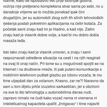
Naime, kako se ispostavilo već prije stotinjak godina,
vožnja nije pretjerano kompleksna stvar sama po sebi, no u
današnje vrijeme se to možda ponekad ipak čini
drugačijim, jer su automobili zbog svih tih silnih tehnoloških
rješenja postali pokretnim aplikacijama na četiri kotača. Za
početak sami znaju kad im je hladno, a kad nije. Zatim
znaju kad je vlasnik dobre volje, a kad bi mu dobro došla
masaža leđa.
Isto tako znaju kad je vlasnik umoran, a znaju i sami
raspoznavati određene situacije na cesti i na njih reagirati
na ovaj ili onaj način. Pri tome su u mogućnosti spojiti se na
Internet i na društvene mreže, ili pak putem komunikacije s
mobilnim telefonom puštati glazbu po izboru vozača, te mu
time uljepšati dan za volanom. Krasno, zar ne?! Naravno da
sam u tom dijelu priče izuzetno sarkastičan, jer s obzirom
na sve to što tehnologija u automobilima danas nudi,
zapravo nimalo ne čudi kako vozač nema ni vremena ni
intelektualnog kapaciteta upaliti „žmigavac“ i time najaviti