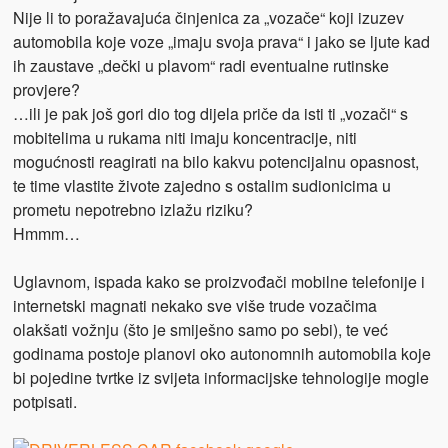
Nije li to poražavajuća činjenica za „vozače“ koji izuzev
automobila koje voze „imaju svoja prava“ i jako se ljute kad
ih zaustave „dečki u plavom“ radi eventualne rutinske
provjere?
…ili je pak još gori dio tog dijela priče da isti ti „vozači“ s
mobitelima u rukama niti imaju koncentracije, niti
mogućnosti reagirati na bilo kakvu potencijalnu opasnost,
te time vlastite živote zajedno s ostalim sudionicima u
prometu nepotrebno izlažu riziku?
Hmmm…
Uglavnom, ispada kako se proizvođači mobilne telefonije i
internetski magnati nekako sve više trude vozačima
olakšati vožnju (što je smiješno samo po sebi), te već
godinama postoje planovi oko autonomnih automobila koje
bi pojedine tvrtke iz svijeta informacijske tehnologije mogle
potpisati.