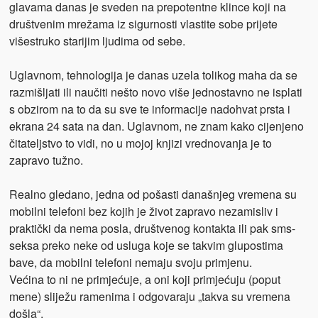
glavama danas je sveden na prepotentne klince koji na
društvenim mrežama iz sigurnosti vlastite sobe prijete
višestruko starijim ljudima od sebe.
Uglavnom, tehnologija je danas uzela tolikog maha da se
razmišljati ili naučiti nešto novo više jednostavno ne isplati
s obzirom na to da su sve te informacije nadohvat prsta i
ekrana 24 sata na dan. Uglavnom, ne znam kako cijenjeno
čitateljstvo to vidi, no u mojoj knjizi vrednovanja je to
zapravo tužno.
Realno gledano, jedna od pošasti današnjeg vremena su
mobilni telefoni bez kojih je život zapravo nezamisliv i
praktički da nema posla, društvenog kontakta ili pak sms-
seksa preko neke od usluga koje se takvim glupostima
bave, da mobilni telefoni nemaju svoju primjenu.
Većina to ni ne primjećuje, a oni koji primjećuju (poput
mene) sliježu ramenima i odgovaraju „takva su vremena
došla“.