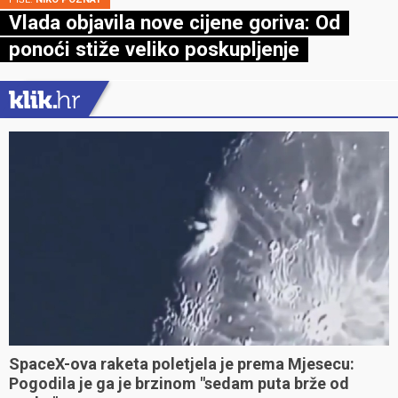
PIŠE:
NIKO POZNAT
8 savjeta za provjeru sigurnosti
automobila prije putovanja
PIŠE:
NIKO POZNAT
Vlada objavila nove cijene goriva: Od
ponoći stiže veliko poskupljenje