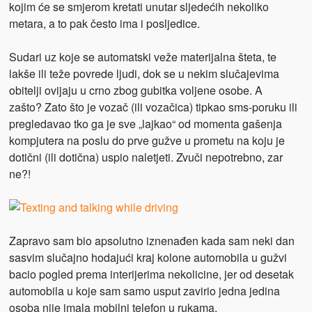
kojim će se smjerom kretati unutar sljedećih nekoliko
metara, a to pak često ima i posljedice.
Sudari uz koje se automatski veže materijalna šteta, te
lakše ili teže povrede ljudi, dok se u nekim slučajevima
obitelji ovijaju u crno zbog gubitka voljene osobe. A
zašto? Zato što je vozač (ili vozačica) tipkao sms-poruku ili
pregledavao tko ga je sve „lajkao“ od momenta gašenja
kompjutera na poslu do prve gužve u prometu na koju je
dotični (ili dotična) uspio naletjeti. Zvuči nepotrebno, zar
ne?!
Zapravo sam bio apsolutno iznenađen kada sam neki dan
sasvim slučajno hodajući kraj kolone automobila u gužvi
bacio pogled prema interijerima nekolicine, jer od desetak
automobila u koje sam samo usput zavirio jedna jedina
osoba nije imala mobilni telefon u rukama.