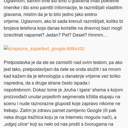
Uglavnom, samim time što smo u glavama imali pokretne
imenike i što smo pamtili informacije, te razmišljali vlastitim
glavama, mislim da je to bilo jedno jako sretno
vrijeme. Uglavnom, ako bi sada krenuli razmišljati, koliko bi
brojeva telefona koje danas koristite na dnevnoj bazi mogli
izrecitirati napamet? Jedan? Pet? Deset? Hmmm…
Pretpostavka je da ste se zamislili nad ovim testom, pa ako
jest tako, pretpostavljam da ćete se onda složiti i sa mnom
kad kažem da je tehnologija u današnje vrijeme već toliko
napredna, da s druge strane često ispada i
nepotrebnom. Dokaz tome je „kruha i igara“ shema s kojom
proizvođači unutar pojedinih segmenata tržišta stupaju na
scenu i nude raznorazne gluposti koje zapravo nikome ne
trebaju. Zatim je zdravu pamet zamijenio Google (ili pak
neka druga tražilica koju je na Internetu moguće naći), a
„odgoj ulice“ koji su neki od nas prošli s čvorugama na