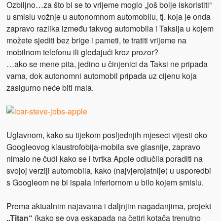
Ozbiljno…za što bi se to vrijeme moglo „još bolje iskoristiti“
u smislu vožnje u autonomnom automobilu, tj. koja je onda
zapravo razlika između takvog automobila i Taksija u kojem
možete sjediti bez brige i pameti, te tratiti vrijeme na
mobilnom telefonu ili gledajući kroz prozor?
…ako se mene pita, jedino u činjenici da Taksi ne pripada
vama, dok autonomni automobil pripada uz cijenu koja
zasigurno neće biti mala.
Uglavnom, kako su tijekom posljednjih mjeseci vijesti oko
Googleovog klaustrofobija-mobila sve glasnije, zapravo
nimalo ne čudi kako se i tvrtka Apple odlučila poraditi na
svojoj verziji automobila, kako (najvjerojatnije) u usporedbi
s Googleom ne bi ispala inferiornom u bilo kojem smislu.
Prema aktualnim najavama i daljnjim nagađanjima, projekt
„Titan“
(kako se ova eskapada na četiri kotača trenutno