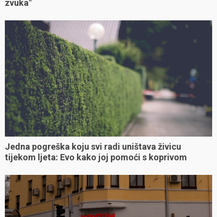
SpaceX-ova raketa poletjela je prema Mjesecu:
Pogodila je ga je brzinom "sedam puta brže od
zvuka"