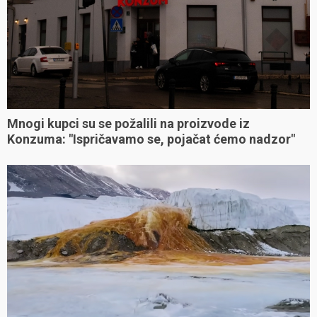
Jedna pogreška koju svi radi uništava živicu
tijekom ljeta: Evo kako joj pomoći s koprivom
Mnogi kupci su se požalili na proizvode iz
Konzuma: "Ispričavamo se, pojačat ćemo nadzor"