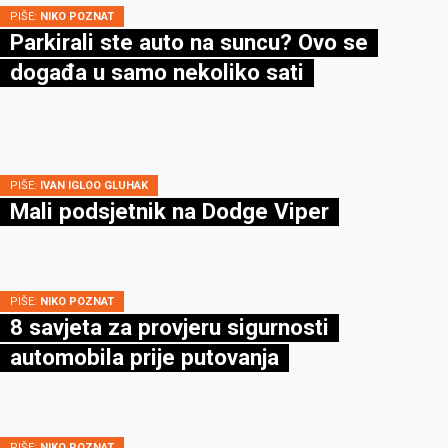
Država daje do 15.000 eura za kupnju
automobila: Evo tko može ostvariti pravo
na potporu
PIŠE:
NIKO POZNAT
Parkirali ste auto na suncu? Ovo se
događa u samo nekoliko sati
PIŠE:
IVAN IGLOO GLUHAK
Mali podsjetnik na Dodge Viper