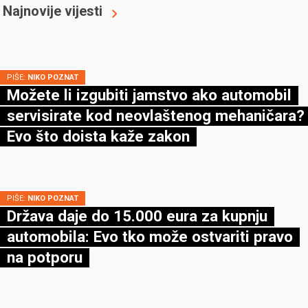
Sutra ujutro na računu vas čeka 50
milijuna eura. Koji automobil prvi
kupujete?
Najnovije vijesti
PIŠE:
NIKO POZNAT
Možete li izgubiti jamstvo ako automobil
servisirate kod neovlaštenog mehaničara?
Evo što doista kaže zakon
PIŠE:
NIKO POZNAT