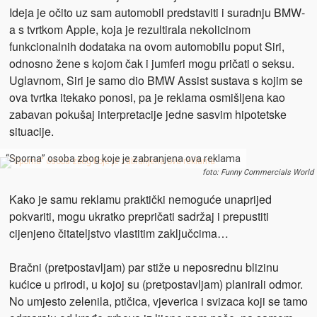
Ideja je očito uz sam automobil predstaviti i suradnju BMW-
a s tvrtkom Apple, koja je rezultirala nekolicinom
funkcionalnih dodataka na ovom automobilu poput Siri,
odnosno žene s kojom čak i
jumferi mogu pričati o seksu.
Uglavnom, Siri je samo dio BMW Assist sustava s kojim se
ova tvrtka itekako ponosi, pa je reklama osmišljena kao
zabavan pokušaj interpretacije jedne sasvim hipotetske
situacije.
“Sporna” osoba zbog koje je zabranjena ova reklama
foto: Funny Commercials World
Kako je samu reklamu praktički nemoguće unaprijed
pokvariti, mogu ukratko prepričati sadržaj i prepustiti
cijenjeno čitateljstvo vlastitim zaključcima…
Bračni (pretpostavljam) par stiže u neposrednu blizinu
kućice u prirodi, u kojoj su (pretpostavljam) planirali odmor.
No umjesto zelenila, ptičica, vjeverica i svizaca koji se tamo