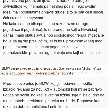
prvenstveno podrazumijevam raznorazne udruge i
aktivist(ic)e koji nemaju pametnijeg posla, nego svojim
idealima i postulatima gnjaviti druge, a to je pak čest slučaj
čak i u našim krajevima.
No kako sad ne bih spominjao raznorazne udruge,
pojedince (i pojedinke), te referendume koji u Hrvatskoj
danas imaju status aktualnog sociološkog trenda, možda je
bolje da taj dio preskočim, jer bi mi u protivnom (opet) mogli
prijetiti raznorazni zatucani pojedinci koji svojim
„demokratskim pravima“ ugnjetavaju sve koji ne misle isto.
BMW serije 2 već je doživio negativističke reakcije na “divljanje” za
koje je (budimo realni) dobrim dijelom napravljen
Predmet ove priče je BMW, koji je nedavno u medije
izbacio reklamu za novi X3 – automobil koji mi se zapravo
uopće ne sviđa, no kad je već na tržištu, nije ništa čudno da
mu je potrebna reklama, pa neka mu bude. Pogotovo kad je
reklama dobro zamišljena i snimljena.