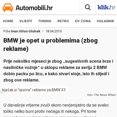
HOME
VIJESTI
TUNING
RETRO
EV-ZONA
OGLASNIK
Piše
Ivan IGloo Gluhak
18.04.2015
BMW je opet u problemima (zbog
reklame)
Prije nekoliko mjeseci je zbog „sugestivnih scena brze i
nasilničke vožnje“ u sklopu reklame za seriju 2 BMW
dobio packu po licu, a kako stvari stoje, isto ih slijedi i
zbog ove reklame.
Isječak iz “sporne” reklame za BMW X3
foto: The News Wheel
U današnje vrijeme zvuči skoro nevjerojatno da se svako
toliko netko buni protiv nečega ili nekoga. Pri tome