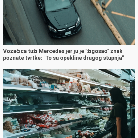
Vozačica tuži Mercedes jer ju je "žigosao" znak
poznate tvrtke: "To su opekline drugog stupnja"