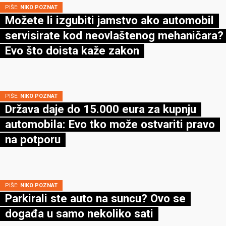
PIŠE:
NIKO POZNAT
Možete li izgubiti jamstvo ako automobil
servisirate kod neovlaštenog mehaničara?
Evo što doista kaže zakon
PIŠE:
NIKO POZNAT
Država daje do 15.000 eura za kupnju
automobila: Evo tko može ostvariti pravo
na potporu
PIŠE:
NIKO POZNAT
Parkirali ste auto na suncu? Ovo se
događa u samo nekoliko sati