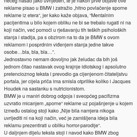
nečeg našao jako uvrijeđen, te je nakon prve objave ove
reklame pisao u BMW i zatražio „hitno povlačenje sporne
reklame iz etera“, jer kako kaže objava, “Mentalnim
pacijentima u bilo kojem obliku ne bi se trebalo rugati ni na
koji način, već pomoći u rješavanju tih teških psiholoških
stanja i stadija, pa s obzirom na to da je BMW s ovom
reklamom i posprdnim viđenjem stanja jedne takve
osobe…bla, bla, bla…”.
Jednostavno nemam dovoljno jak želudac da bih još
jednom čitao nastavak ovog krajnje idiotskog i apsolutno
pretencioznog teksta i prevodio ga cijenjenom čitateljstvu
portala, jer cijela priča ima smisla otprilike koliko i Jacques
Houdek na sastanku s nutricionistom.
BMW je u maniri dobrog odgoja i sveopćeg pacifizma
uzvratio micanjem „sporne“ reklame uz pojašnjenje u kojem
između ostalog stoji kako „Nije bila namjera nikoga
uvrijediti ni na koji način, već je zamišljena ideja bila
reklamu prezentirati u obliku horror-parodije“.
U daljnjem dijelu teksta stoji i navod kako BMW zbog