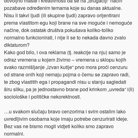
dovoljno mašte i kreativnosti da se na „drugačiji“ način
pozabave određenim temama koje su danas aktualne.
Nisu li takvi ljudi (ili skupine ljudi) zapravo orijentirani
prema vlastitom egu koji brane na sve moguće i nemoguće
načine, dok ostatak društva pokušava koliko-toliko
normalno funkcionirati, i nije li se to nekada davno zvalo
diktaturom?
Kako god bilo, i ova reklama (tj. reakcije na nju) samo je
odraz vremena u kojem živimo – vremena u sklopu kojih
svako razmišljanje „izvan kutije“ prvo mora proći cenzuru
od strane onih koji nemaju pojma o čemu se zapravo radi,
te zbog vlastitih ega i propagandi nisu u stanju sagledati
širu sliku, pa je jednostavno brane pod krinkom „uvreda“ i(li)
sociološke i političke nekorektnosti.
…u svakom slučaju bravo cenzorima i svim ostalim lako
uvredljivim osobama koje imaju potrebe cenzurirati ideje.
Bez vas ne bismo mogli vidjeti koliko smo zapravo
normalni.