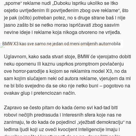
„sporne“ reklame nudi „Duboku ispriku
ukoliko se itko
osjetio uvrijeđenim ili povrijeđenim zbog ove reklame“, što
je pak (očito) potreban potez, no s druge strane baš i nije
jasno zašto bi se netko morao ispričavati zbog sasvim
nevine ideje i reklame koja nikoga otvoreno ne vrijeđa.
BMW X3 kao sve samo ne jedan od meni omiljenih automobila
Uglavnom, kako sada stvari stoje, BMW će vjerojatno dobiti
neku opomenu ili kaznu usprkos promptnom povlačenju
ove horror-parodije s kojom se reklamira model X3, no da
sam kojim slučajem neki od autora reklame, vjerujem da mi
ne bi bilo svejedno da se oko nje netko buni – pogotovo na
ovakav glup i pretenciozan način.
Zapravo se često pitam do kada ćemo svi kad-tad biti
robovi nečijih predrasuda i interesnih sfera koje nas ne
zanimaju, te do kada će pojedinci „vježbati demokraciju“ na
leđima ljudi koji uz oveći kvocijent inteligencije imaju i