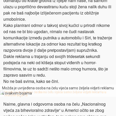
odmaraju od krađe grbova iz lijepe nam naše, na samom
ulazu u poprilično devastiranu kuću stoji žena nalik duhu ili
pak ne baš najbolje izliječenom pacijentu iz obližnje
umobolnice.
Kako planirani odmor u takvoj sivoj kućici u prirodi nikome
od nas ne bi bio ugodan, nimalo ne čudi nastavak
komunikacije između putnika u automobilu i Siri, te traženje
alternativne lokacije za odmor kao rezultat tog kratkog
razgovora dvoje (i dalje pretpostavljam) supružnika.
Dakle reklama u trajanju od svojih tridesetak sekundi
podsjeća na neki od klišeja stoput viđenih u horror-
filmovima, te uz to sadrži nešto malo crnog humora, što je
zapravo sasvim u redu.
No ne baš svima, kako se čini.
Možda je uvrijeđena osoba na čelu vijeća samo željela vidjeti reklamu
u ovakvim bojama
Naime, glavna i odgovorna osoba na čelu „Nacionalnog
vijeća za bihevioralno zdravlje“ u Americi očito se zbog