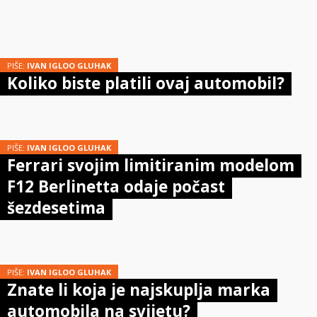
PIŠE:
IVAN IGLOO GLUHAK
Koliko biste platili ovaj automobil?
PIŠE:
IVAN IGLOO GLUHAK
Ferrari svojim limitiranim modelom
F12 Berlinetta odaje počast
šezdesetima
PIŠE:
IVAN IGLOO GLUHAK
Znate li koja je najskuplja marka
automobila na svijetu?