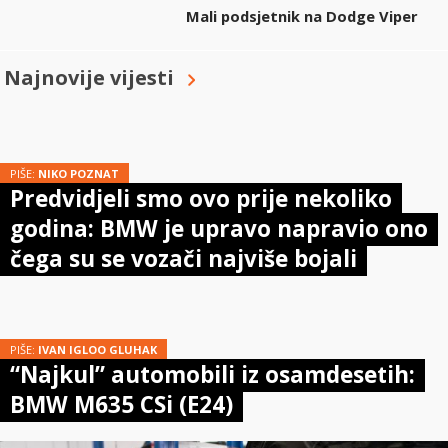
Mali podsjetnik na Dodge Viper
Najnovije vijesti
PIŠE:
NIKO POZNAT
Predvidjeli smo ovo prije nekoliko
godina: BMW je upravo napravio ono
čega su se vozači najviše bojali
PIŠE:
IVAN IGLOO GLUHAK
“Najkul” automobili iz osamdesetih:
BMW M635 CSi (E24)