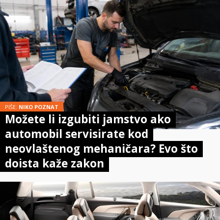
PIŠE:
NIKO POZNAT
Možete li izgubiti jamstvo ako
automobil servisirate kod
neovlaštenog mehaničara? Evo što
doista kaže zakon