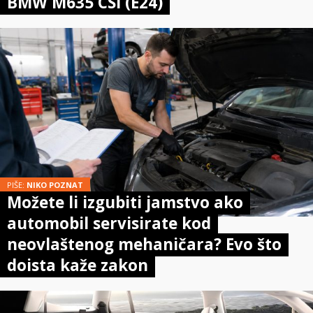
BMW M635 CSi (E24)
PIŠE:
NIKO POZNAT
Možete li izgubiti jamstvo ako
automobil servisirate kod
neovlaštenog mehaničara? Evo što
doista kaže zakon