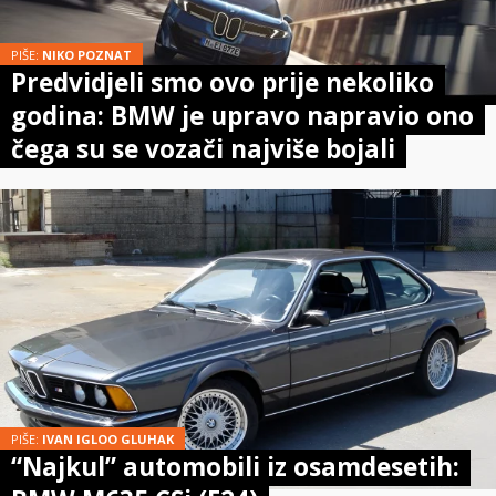
PIŠE:
NIKO POZNAT
Predvidjeli smo ovo prije nekoliko
godina: BMW je upravo napravio ono
čega su se vozači najviše bojali
PIŠE:
IVAN IGLOO GLUHAK
“Najkul” automobili iz osamdesetih: