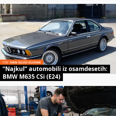
PIŠE:
IVAN IGLOO GLUHAK
“Najkul” automobili iz osamdesetih:
BMW M635 CSi (E24)