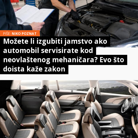
PIŠE:
NIKO POZNAT
Možete li izgubiti jamstvo ako
automobil servisirate kod
neovlaštenog mehaničara? Evo što
doista kaže zakon