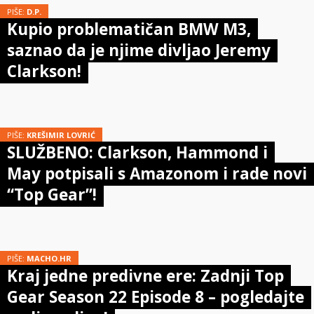
PIŠE:
D.P.
Kupio problematičan BMW M3,
saznao da je njime divljao Jeremy
Clarkson!
PIŠE:
KREŠIMIR LOVRIĆ
SLUŽBENO: Clarkson, Hammond i
May potpisali s Amazonom i rade novi
“Top Gear”!
PIŠE:
MACHO.HR
Kraj jedne predivne ere: Zadnji Top
Gear Season 22 Episode 8 – pogledajte