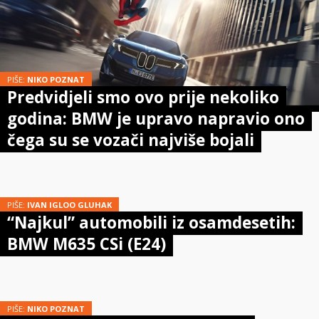
PIŠE:
NIKO POZNAT
Predvidjeli smo ovo prije nekoliko
godina: BMW je upravo napravio ono
čega su se vozači najviše bojali
PIŠE:
IVAN IGLOO GLUHAK
“Najkul” automobili iz osamdesetih:
BMW M635 CSi (E24)
PIŠE:
NIKO POZNAT