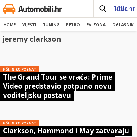
HOME
VIJESTI
TUNING
RETRO
EV-ZONA
OGLASNIK
jeremy clarkson
PIŠE:
NIKO POZNAT
The Grand Tour se vraća: Prime
Video predstavio potpuno novu
voditeljsku postavu
PIŠE:
NIKO POZNAT
Clarkson, Hammond i May zatvaraju