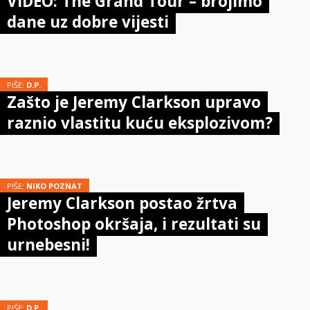
VIDEO: The Grand Tour – brojimo
dane uz dobre vijesti
PIŠE:
D.P.
Zašto je Jeremy Clarkson upravo
raznio vlastitu kuću eksplozivom?
PIŠE:
NIKO POZNAT
Jeremy Clarkson postao žrtva
Photoshop okršaja, i rezultati su
urnebesni!
PIŠE:
D.P.