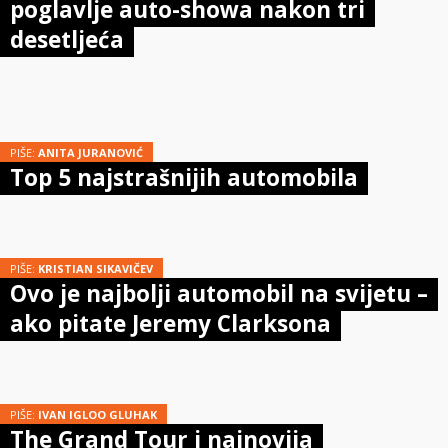
poglavlje auto-showa nakon tri
desetljeća
PIŠE:
ANITA JURANOVIĆ
Top 5 najstrašnijih automobila
PIŠE:
KRISTIAN SIKAVIČEV
Ovo je najbolji automobil na svijetu –
ako pitate Jeremy Clarksona
PIŠE:
IVAN IGLOO GLUHAK
The Grand Tour i najnovija