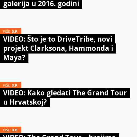
galerija u 2016. godini
PIŠE:
D.P.
VIDEO: Što je to DriveTribe, novi
projekt Clarksona, Hammonda i
Maya?
PIŠE:
D.P.
VIDEO: Kako gledati The Grand Tour
u Hrvatskoj?
PIŠE:
D.P.