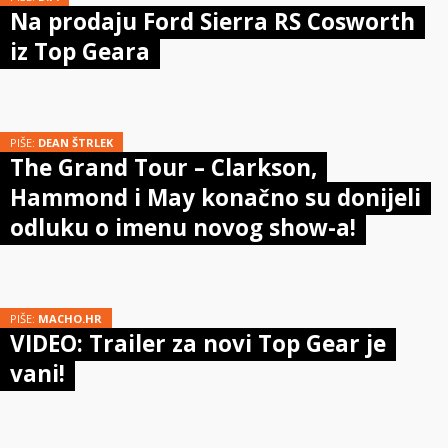
Na prodaju Ford Sierra RS Cosworth
iz Top Geara
PIŠE:
DEAN ŠTRLEK
The Grand Tour – Clarkson,
Hammond i May konačno su donijeli
odluku o imenu novog show-a!
PIŠE:
MACHO.HR
VIDEO: Trailer za novi Top Gear je
vani!