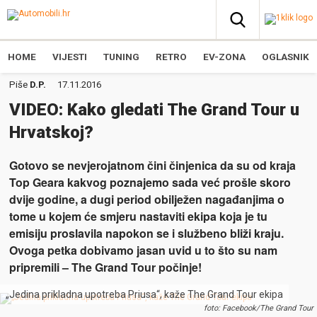
HOME
VIJESTI
TUNING
RETRO
EV-ZONA
OGLASNIK
Piše
D.P.
17.11.2016
VIDEO: Kako gledati The Grand Tour u
Hrvatskoj?
Gotovo se nevjerojatnom čini činjenica da su od kraja
Top Geara kakvog poznajemo sada već prošle skoro
dvije godine, a dugi period obilježen nagađanjima o
tome u kojem će smjeru nastaviti ekipa koja je tu
emisiju proslavila napokon se i službeno bliži kraju.
Ovoga petka dobivamo jasan uvid u to što su nam
pripremili – The Grand Tour počinje!
„Jedina prikladna upotreba Priusa“, kaže The Grand Tour ekipa
foto: Facebook/The Grand Tour