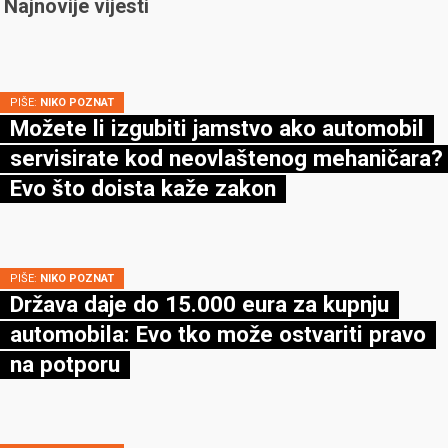
Najnovije vijesti
PIŠE:
NIKO POZNAT
Možete li izgubiti jamstvo ako automobil
servisirate kod neovlaštenog mehaničara?
Evo što doista kaže zakon
PIŠE:
NIKO POZNAT
Država daje do 15.000 eura za kupnju
automobila: Evo tko može ostvariti pravo
na potporu