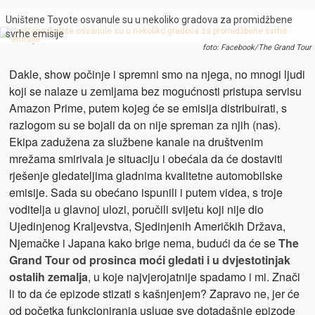
Uništene Toyote osvanule su u nekoliko gradova za promidžbene
svrhe emisije
foto: Facebook/The Grand Tour
Dakle, show počinje i spremni smo na njega, no mnogi ljudi
koji se nalaze u zemljama bez mogućnosti pristupa servisu
Amazon Prime, putem kojeg će se emisija distribuirati, s
razlogom su se bojali da on nije spreman za njih (nas).
Ekipa zadužena za službene kanale na društvenim
mrežama smirivala je situaciju i obećala da će dostaviti
rješenje gledateljima gladnima kvalitetne automobilske
emisije. Sada su obećano ispunili i putem videa, s troje
voditelja u glavnoj ulozi, poručili svijetu koji nije dio
Ujedinjenog Kraljevstva, Sjedinjenih Američkih Država,
Njemačke i Japana kako brige nema, budući da će se
The
Grand Tour od prosinca moći gledati i u dvjestotinjak
ostalih zemalja
, u koje najvjerojatnije spadamo i mi. Znači
li to da će epizode stizati s kašnjenjem? Zapravo ne, jer će
od početka funkcioniranja usluge sve dotadašnje epizode