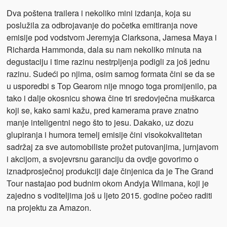
Dva poštena trailera i nekoliko mini izdanja, koja su
poslužila za odbrojavanje do početka emitiranja nove
emisije pod vodstvom Jeremyja Clarksona, Jamesa Maya i
Richarda Hammonda, dala su nam nekoliko minuta na
degustaciju i time razinu nestrpljenja podigli za još jednu
razinu. Sudeći po njima, osim samog formata čini se da se
u usporedbi s Top Gearom nije mnogo toga promijenilo, pa
tako i dalje okosnicu showa čine tri sredovječna muškarca
koji se, kako sami kažu, pred kamerama prave znatno
manje inteligentni nego što to jesu. Dakako, uz dozu
glupiranja i humora temelj emisije čini visokokvalitetan
sadržaj za sve automobiliste prožet putovanjima, jurnjavom
i akcijom, a svojevrsnu garanciju da ovdje govorimo o
iznadprosječnoj produkciji daje činjenica da je The Grand
Tour nastajao pod budnim okom Andyja Wilmana, koji je
zajedno s voditeljima još u ljeto 2015. godine počeo raditi
na projektu za Amazon.