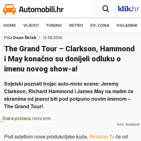
HOME
VIJESTI
TUNING
RETRO
EV-ZONA
OGLASNIK
Piše
Dean Štrlek
12.05.2016
The Grand Tour – Clarkson, Hammond
i May konačno su donijeli odluku o
imenu novog show-a!
Svjetski poznati trojac auto-moto scene: Jeremy
Clarkson, Richard Hammond i James May na malim će
ekranima od jeseni biti pod potpuno novim imenom –
The Grand Tour!
Stara postava, novo ime…
foto: facebook
Pod svjetlom nove produkcijske kuće,
Amazon Tv
će od