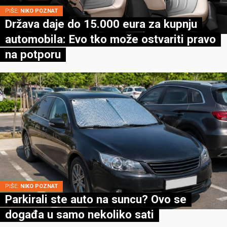
PIŠE:
NIKO POZNAT
Država daje do 15.000 eura za kupnju
automobila: Evo tko može ostvariti pravo
na potporu
PIŠE:
NIKO POZNAT
Parkirali ste auto na suncu? Ovo se
događa u samo nekoliko sati