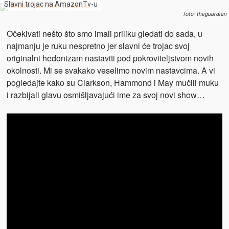
Slavni trojac na AmazonTv-u
foto: theguardian
Očekivati nešto što smo imali priliku gledati do sada, u
najmanju je ruku nespretno jer slavni će trojac svoj
originalni hedonizam nastaviti pod pokroviteljstvom novih
okolnosti. Mi se svakako veselimo novim nastavcima. A vi
pogledajte kako su Clarkson, Hammond i May mučili muku
i razbijali glavu osmišljavajući ime za svoj novi show…