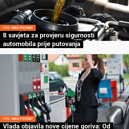
PIŠE:
NIKO POZNAT
8 savjeta za provjeru sigurnosti
automobila prije putovanja
PIŠE:
NIKO POZNAT
Vlada objavila nove cijene goriva: Od