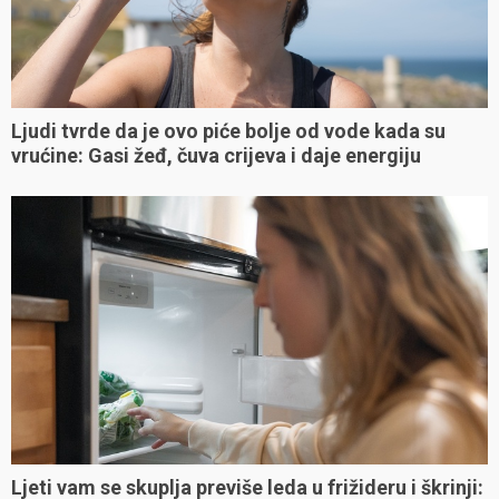
Ljudi tvrde da je ovo piće bolje od vode kada su
vrućine: Gasi žeđ, čuva crijeva i daje energiju
Ljeti vam se skuplja previše leda u frižideru i škrinji: