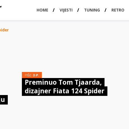
HOME
VIJESTI
TUNING
RETRO
pider
PIŠE:
D.P.
Preminuo Tom Tjaarda,
dizajner Fiata 124 Spider
ju