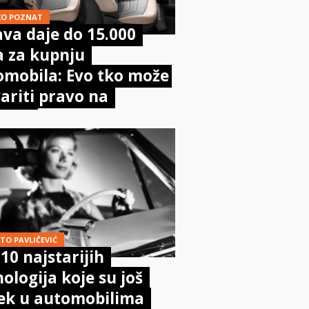
KO POZNAT
va daje do 15.000
a za kupnju
omobila: Evo tko može
ariti pravo na
poru
TO PAVLIČEVIĆ
10 najstarijih
ologija koje su još
jek u automobilima