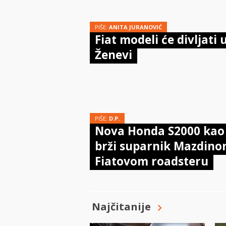
PIŠE:
ANITA JURANOVIĆ
Fiat modeli će divljati 
Ženevi
PIŠE:
D.P.
Nova Honda S2000 kao
brži suparnik Mazdino
Fiatovom roadsteru
Najčitanije