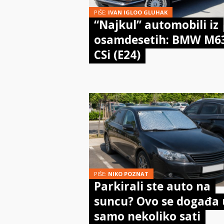
PIŠE:
IVAN IGLOO GLUHAK
“Najkul” automobili iz
osamdesetih: BMW M6
CSi (E24)
PIŠE:
NIKO POZNAT
Parkirali ste auto na
suncu? Ovo se događa 
samo nekoliko sati