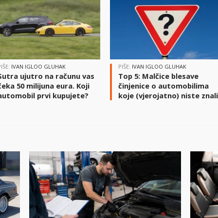
PIŠE:
IVAN IGLOO GLUHAK
PIŠE:
IVAN IGLOO GLUHAK
Sutra ujutro na računu vas
Top 5: Malčice blesave
čeka 50 milijuna eura. Koji
činjenice o automobilima
automobil prvi kupujete?
koje (vjerojatno) niste znal