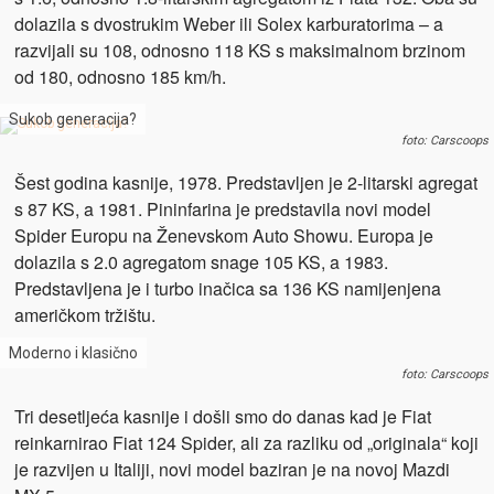
dolazila s dvostrukim Weber ili Solex karburatorima – a
razvijali su 108, odnosno 118 KS s maksimalnom brzinom
od 180, odnosno 185 km/h.
Sukob generacija?
foto: Carscoops
Šest godina kasnije, 1978. Predstavljen je 2-litarski agregat
s 87 KS, a 1981. Pininfarina je predstavila novi model
Spider Europu na Ženevskom Auto Showu. Europa je
dolazila s 2.0 agregatom snage 105 KS, a 1983.
Predstavljena je i turbo inačica sa 136 KS namijenjena
američkom tržištu.
Moderno i klasično
foto: Carscoops
Tri desetljeća kasnije i došli smo do danas kad je Fiat
reinkarnirao Fiat 124 Spider, ali za razliku od „originala“ koji
je razvijen u Italiji, novi model baziran je na novoj Mazdi