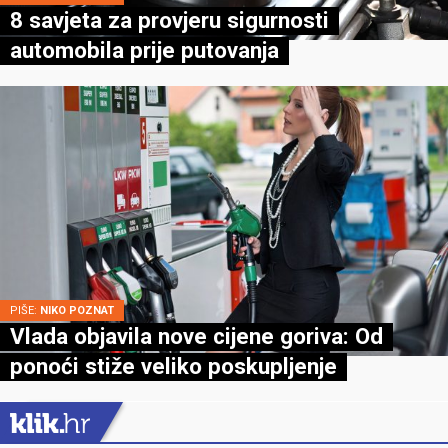
8 savjeta za provjeru sigurnosti
automobila prije putovanja
PIŠE:
NIKO POZNAT
Vlada objavila nove cijene goriva: Od
ponoći stiže veliko poskupljenje