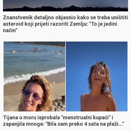
Znanstvenik detaljno objasnio kako se treba uništiti
asteroid koji prijeti razoriti Zemlju: "To je jedini
način"
Tijana u moru isprobala "menstrualni kupaći" i
zapanjila mnoge: "Bila sam preko 4 sata na plaži..."