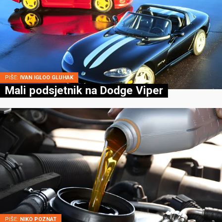
PIŠE:
IVAN IGLOO GLUHAK
Mali podsjetnik na Dodge Viper
PIŠE:
NIKO POZNAT