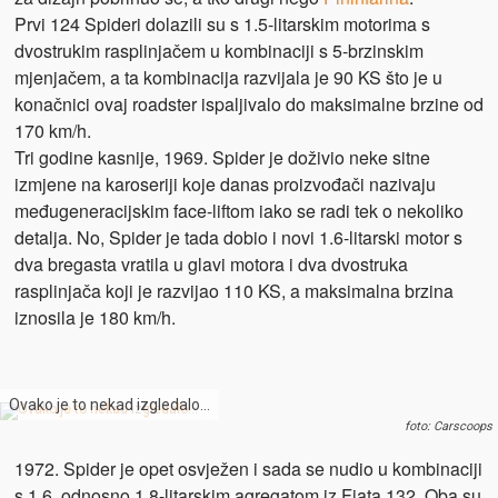
Prvi 124 Spideri dolazili su s 1.5-litarskim motorima s
dvostrukim rasplinjačem u kombinaciji s 5-brzinskim
mjenjačem, a ta kombinacija razvijala je 90 KS što je u
konačnici ovaj roadster ispaljivalo do maksimalne brzine od
170 km/h.
Tri godine kasnije, 1969. Spider je doživio neke sitne
izmjene na karoseriji koje danas proizvođači nazivaju
međugeneracijskim face-liftom iako se radi tek o nekoliko
detalja. No, Spider je tada dobio i novi 1.6-litarski motor s
dva bregasta vratila u glavi motora i dva dvostruka
rasplinjača koji je razvijao 110 KS, a maksimalna brzina
iznosila je 180 km/h.
Ovako je to nekad izgledalo…
foto: Carscoops
1972. Spider je opet osvježen i sada se nudio u kombinaciji
s 1.6, odnosno 1.8-litarskim agregatom iz Fiata 132. Oba su