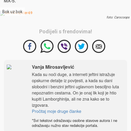
MX-5.
Bok uz bok
foto: Carscoops
Podijeli s frendovima!
Vanja Mirosavljević
Kada su noći duge, a interneti jeftini istražuje
opskurne detalje iz povijesti, a kada su dani
slobodni i benzini jeftini uglavnom besciljno luta
nepoznatim cestama. On je onaj lik koji je htio
kupiti Lamborghinija, ali ne zna kako se to
izgovara.
Pročitaj moje druge članke
*Svi tekstovi odražavaju osobne stavove autora i ne
odražavaju nužno stav redakcije portala.