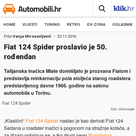
HOME
VIJESTI
TUNING
RETRO
EV-ZONA
OGLASNIK
Piše
Vanja Mirosavljević
23.11.2016
Fiat 124 Spider proslavio je 50.
rođendan
Talijanska inačica Miate domišljato je prozvana Fiatom i
predstavlja reinkarnaciju pola stoljeća starog roadstera
predstavljenog davne 1966. godine na salonu
automobila u Torinu.
Fiat 124 Spider
foto: Carscoops
„Klasični“
Fiat 124 Spider
nastao je kao derivat Fiat 124
Sedana u roadster inačici s pogonom na stražnje kotače, a
za dizajn pobrinuo se, a tko drugi nego
Pininfarina
.