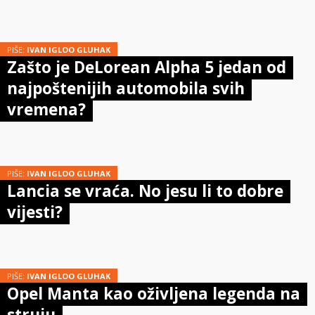
PIŠE:
IVAN IGLOO GLUHAK
Zašto je DeLorean Alpha 5 jedan od
najpoštenijih automobila svih
vremena?
PIŠE:
IVAN IGLOO GLUHAK
Lancia se vraća. No jesu li to dobre
vijesti?
PIŠE:
IVAN IGLOO GLUHAK
Opel Manta kao oživljena legenda na
struju