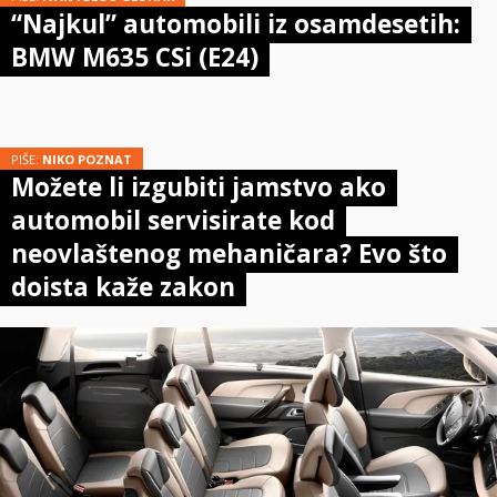
“Najkul” automobili iz osamdesetih:
BMW M635 CSi (E24)
PIŠE:
NIKO POZNAT
Možete li izgubiti jamstvo ako
automobil servisirate kod
neovlaštenog mehaničara? Evo što
doista kaže zakon