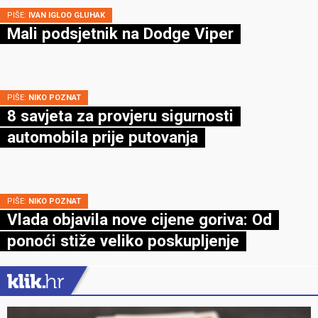
PIŠE:
IVAN IGLOO GLUHAK
Mali podsjetnik na Dodge Viper
PIŠE:
NIKO POZNAT
8 savjeta za provjeru sigurnosti
automobila prije putovanja
PIŠE:
NIKO POZNAT
Vlada objavila nove cijene goriva: Od
ponoći stiže veliko poskupljenje