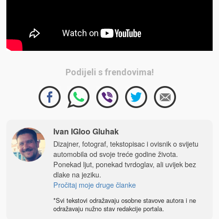
Podijeli s frendovima!
Ivan IGloo Gluhak
Dizajner, fotograf, tekstopisac i ovisnik o svijetu
automobila od svoje treće godine života.
Ponekad ljut, ponekad tvrdoglav, ali uvijek bez
dlake na jeziku.
Pročitaj moje druge članke
*Svi tekstovi odražavaju osobne stavove autora i ne
odražavaju nužno stav redakcije portala.