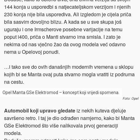
144 konja u usporedbi s natjecateljskom verzijom i njenih
230 konja nije bila usporediva. Ali izgledom je cijela priča
bila sasvim dovoljno blizu. A kada se u sve skupa još
uguraju i one Irmscherove posebne varijacije na temu
poput i400, priča o Manti stvarno ima smisla. I zato je
nekima od nas vječno žao da ovog modela već odavno
nema u Opelovoj ponudi.
…i tako sve do ovih današnjih modernih vremena u sklopu
kojih bi se Manta ovaj puta stvarno mogla vratiti iz podruma
na cestu.
Opel Manta GSe Elektromod – koncept koji vrijedi spomena.
Foto: Opel
Automobil koji upravo gledate
iz nekih kuteva djeluje
savršeno retro. I taj je dio odrađen namjerno, kako bi Manta
GSe Elektromod što više nalikovala prvoj generaciji
modela.