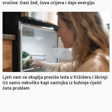
vrućine: Gasi žeđ, čuva crijeva i daje energiju
Ljeti vam se skuplja previše leda u frižideru i škrinji:
Uz samo nekoliko kapi sastojka iz kuhinje riješit
ćete problem