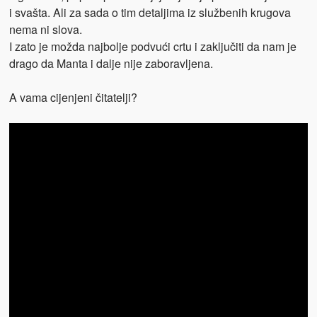
i svašta. Ali za sada o tim detaljima iz službenih krugova
nema ni slova.
I zato je možda najbolje podvući crtu i zaključiti da nam je
drago da Manta i dalje nije zaboravljena.
A vama cijenjeni čitatelji?