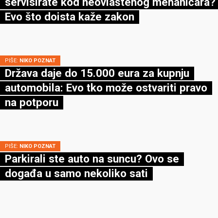
servisirate kod neovlaštenog mehaničara?
Evo što doista kaže zakon
PIŠE:
NIKO POZNAT
Država daje do 15.000 eura za kupnju
automobila: Evo tko može ostvariti pravo
na potporu
PIŠE:
NIKO POZNAT
Parkirali ste auto na suncu? Ovo se
događa u samo nekoliko sati