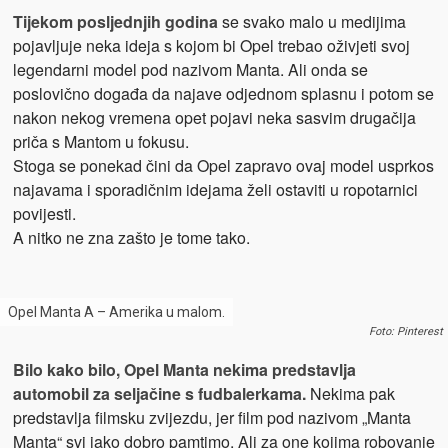
Tijekom posljednjih godina
se svako malo u medijima
pojavljuje neka ideja s kojom bi Opel trebao oživjeti svoj
legendarni model pod nazivom Manta. Ali onda se
poslovično događa da najave odjednom splasnu i potom se
nakon nekog vremena opet pojavi neka sasvim drugačija
priča s Mantom u fokusu.
Stoga se ponekad čini da Opel zapravo ovaj model usprkos
najavama i sporadičnim idejama želi ostaviti u ropotarnici
povijesti.
A nitko ne zna zašto je tome tako.
Opel Manta A – Amerika u malom.
Foto: Pinterest
Bilo kako bilo, Opel Manta nekima predstavlja
automobil za seljačine s fudbalerkama.
Nekima pak
predstavlja filmsku zvijezdu, jer film pod nazivom „Manta
Manta“ svi jako dobro pamtimo. Ali za one kojima robovanje