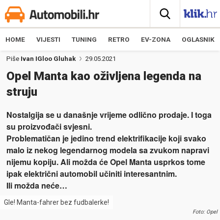
HOME
VIJESTI
TUNING
RETRO
EV-ZONA
OGLASNIK
Piše
Ivan IGloo Gluhak
29.05.2021
Opel Manta kao oživljena legenda na
struju
Nostalgija se u današnje vrijeme odlično prodaje. I toga
su proizvođači svjesni.
Problematičan je jedino trend elektrifikacije koji svako
malo iz nekog legendarnog modela sa zvukom napravi
nijemu kopiju. Ali možda će Opel Manta usprkos tome
ipak električni automobil učiniti interesantnim.
Ili možda neće…
Gle! Manta-fahrer bez fudbalerke!
Foto: Opel