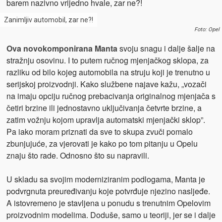
barem nazivno vrijedno hvale, zar ne?!
Zanimljiv automobil, zar ne?!
Foto: Opel
Ova novokomponirana Manta
svoju snagu i dalje šalje na
stražnju osovinu. I to putem ručnog mjenjačkog sklopa, za
razliku od bilo kojeg automobila na struju koji je trenutno u
serijskoj proizvodnji. Kako službene najave kažu, „vozači
na imaju opciju ručnog prebacivanja originalnog mjenjača s
četiri brzine ili jednostavno uključivanja četvrte brzine, a
zatim vožnju kojom upravlja automatski mjenjački sklop”.
Pa iako moram priznati da sve to skupa zvuči pomalo
zbunjujuće, za vjerovati je kako po tom pitanju u Opelu
znaju što rade. Odnosno što su napravili.
U skladu sa svojim moderniziranim podlogama, Manta je
podvrgnuta preuređivanju koje potvrđuje njezino nasljeđe.
A istovremeno je stavljena u ponudu s trenutnim Opelovim
proizvodnim modelima. Doduše, samo u teoriji, jer se i dalje