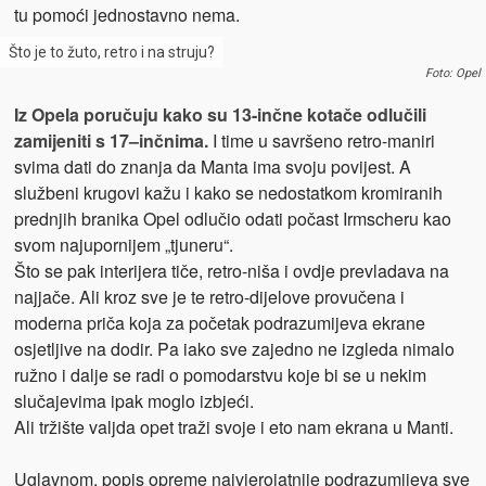
tu pomoći jednostavno nema.
Što je to žuto, retro i na struju?
Foto: Opel
Iz Opela poručuju kako su 13-inčne kotače odlučili
zamijeniti s 17–inčnima.
I time u savršeno retro-maniri
svima dati do znanja da Manta ima svoju povijest. A
službeni krugovi kažu i kako se nedostatkom kromiranih
prednjih branika Opel odlučio odati počast Irmscheru kao
svom najupornijem „tjuneru“.
Što se pak interijera tiče, retro-niša i ovdje prevladava na
najjače. Ali kroz sve je te retro-dijelove provučena i
moderna priča koja za početak podrazumijeva ekrane
osjetljive na dodir. Pa iako sve zajedno ne izgleda nimalo
ružno i dalje se radi o pomodarstvu koje bi se u nekim
slučajevima ipak moglo izbjeći.
Ali tržište valjda opet traži svoje i eto nam ekrana u Manti.
Uglavnom, popis opreme najvjerojatnije podrazumijeva sve