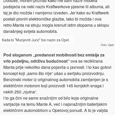
Doduše, moram priznati kako me sam naziv modela
podsjeća na neki naziv Kraftwerkove pjesme ili albuma, ali
taj je dio možda i namjerno izveden. Jer kako su Kraftwerk
postali pioniri elektroničke glazbe, tako bi možda i ova
retro-Manta na struju mogla krenuti istim stopama u sklopu
današnjeg svijeta automobila.
Kada bi “Munjeviti Jurić” bio naziv za Opel…
Foto: Opel
Pod sloganom „predanost mobilnosti bez emisija za
vrlo poželjnu, održivu budućnost“
ova se reciklirana
Manta prije nekoliko dana pojavila u javnosti. I to kao gotovi
koncept koji „samo što nije“ ušao u serijsku proizvodnju.
Benzinski motor iz originalnog automobila zamijenjen je s
električnim motorom koji proizvodi 145 konjskih snaga i
nekih 250 „njutna“.
I to ga čini ne samo snažnijim od bilo koje originalne
varijacije na temu Mante A, već i najsnažnijim baterijskim
električnim automobilom u Opelovoj ponudi. A to je valjda