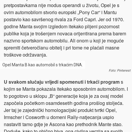
pretpostavkama nije modus operandi u životu, Opel je s
ovim automobilom stvorio europski „Pony Car“ i Mantu
postavio kao savršenog rivala za Ford Capri. Jer od 1970.
godine Manta svojim izgledom itekako plijeni pozornost
publike koja je trošenjem novaca orijentirana prema barem
nazivno sportskom automobilu. Ali onom u koji je moguće
spremiti četveročlanu obitelj i pri tome ne plaćali masne
troškove održavanja.
Opel Manta B kao automobil s trkaćim DNA.
Foto: Pinterest
U svakom slučaju vrijedi spomenuti i trkaći program
s
kojim se Manta pokazala itekako sposobnim automobilom. I
to pogotovo u sklopu „B“ generacije koja je za ovaj model
započela početkom osamdesetih godina prošlog stoljeća.
Jer taj je zajednički homologacijski produkt tvrtki Opel,
Irmscher i Cosworth u domeni Rally-natjecanja uspio
nastaviti tamo gdje je Ascona kao prethodnik Mante stao.
Doduše, kako to obično biva, ona civilna verzija sa svojih