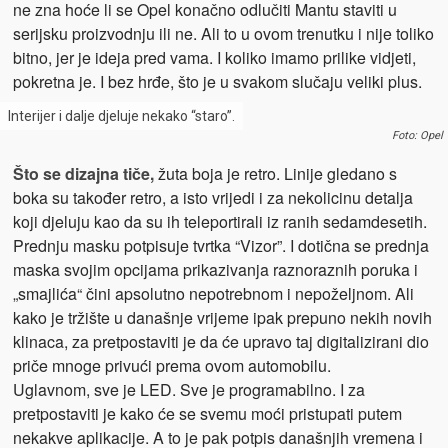
ne zna hoće li se Opel konačno odlučiti Mantu staviti u
serijsku proizvodnju ili ne. Ali to u ovom trenutku i nije toliko
bitno, jer je ideja pred vama. I koliko imamo prilike vidjeti,
pokretna je. I bez hrđe, što je u svakom slučaju veliki plus.
Interijer i dalje djeluje nekako “staro”.
Foto: Opel
Što se dizajna tiče,
žuta boja je retro. Linije gledano s
boka su također retro, a isto vrijedi i za nekolicinu detalja
koji djeluju kao da su ih teleportirali iz ranih sedamdesetih.
Prednju masku potpisuje tvrtka “Vizor”. I dotična se prednja
maska svojim opcijama prikazivanja raznoraznih poruka i
„smajlića“ čini apsolutno nepotrebnom i nepoželjnom. Ali
kako je tržište u današnje vrijeme ipak prepuno nekih novih
klinaca, za pretpostaviti je da će upravo taj digitalizirani dio
priče mnoge privući prema ovom automobilu.
Uglavnom, sve je LED. Sve je programabilno. I za
pretpostaviti je kako će se svemu moći pristupati putem
nekakve aplikacije. A to je pak potpis današnjih vremena i