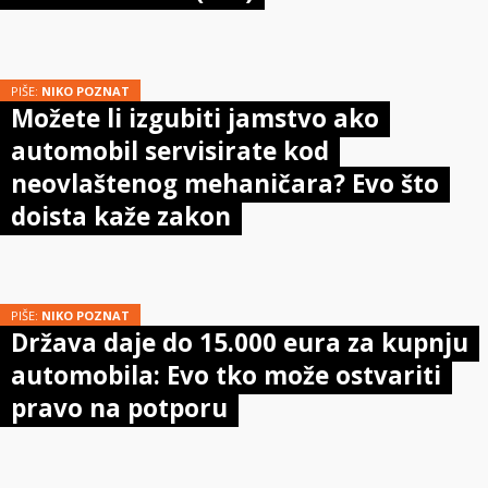
PIŠE:
NIKO POZNAT
Možete li izgubiti jamstvo ako
automobil servisirate kod
neovlaštenog mehaničara? Evo što
doista kaže zakon
PIŠE:
NIKO POZNAT
Država daje do 15.000 eura za kupnju
automobila: Evo tko može ostvariti
pravo na potporu