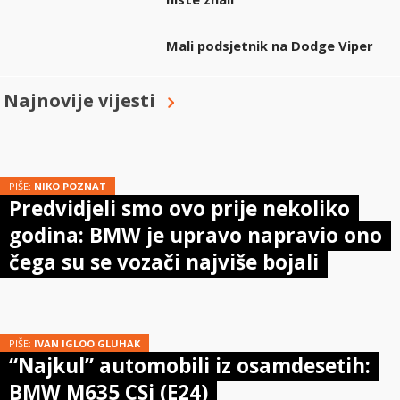
Mali podsjetnik na Dodge Viper
Najnovije vijesti
PIŠE:
NIKO POZNAT
Predvidjeli smo ovo prije nekoliko
godina: BMW je upravo napravio ono
čega su se vozači najviše bojali
PIŠE:
IVAN IGLOO GLUHAK
“Najkul” automobili iz osamdesetih:
BMW M635 CSi (E24)