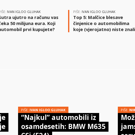
PIŠE:
IVAN IGLOO GLUHAK
PIŠE:
IVAN IGLOO GLUHAK
Sutra ujutro na računu vas
Top 5: Malčice blesave
čeka 50 milijuna eura. Koji
činjenice o automobilima
automobil prvi kupujete?
koje (vjerojatno) niste znal
PIŠE:
IVAN IGLOO GLUHAK
PIŠE:
NI
je
“Najkul” automobili iz
Može
je
osamdesetih: BMW M635
jam