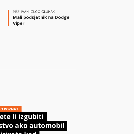
PIŠE:
IVAN IGLOO GLUHAK
Mali podsjetnik na Dodge
Viper
i
KO POZNAT
te li izgubiti
stvo ako automobil