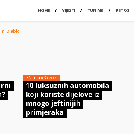
HOME
VIJESTI
TUNING
RETRO
ni Diablo
PIŠE:
DEAN ŠTRLEK
arni
10 luksuznih automobila
a?
koji koriste dijelove iz
mnogo jeftinijih
primjeraka