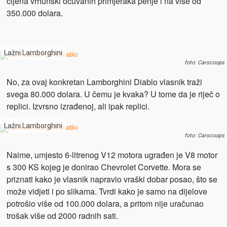
cijena vrhunski očuvanih primjeraka penje i na više od
350.000 dolara.
Lažni Lamborghini
foto: Carscoops
No, za ovaj konkretan Lamborghini Diablo vlasnik traži
svega 80.000 dolara. U čemu je kvaka? U tome da je riječ o
replici. Izvrsno izrađenoj, ali ipak replici.
Lažni Lamborghini
foto: Carscoops
Naime, umjesto 6-litrenog V12 motora ugrađen je V8 motor
s 300 KS kojeg je donirao Chevrolet Corvette. Mora se
priznati kako je vlasnik napravio vraški dobar posao, što se
može vidjeti i po slikama. Tvrdi kako je samo na dijelove
potrošio više od 100.000 dolara, a pritom nije uračunao
trošak više od 2000 radnih sati.