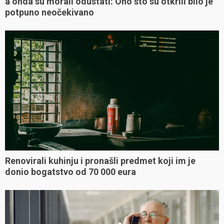
a onda su morali odustati: Ono što su otkrili bilo je
potpuno neočekivano
Renovirali kuhinju i pronašli predmet koji im je
donio bogatstvo od 70 000 eura