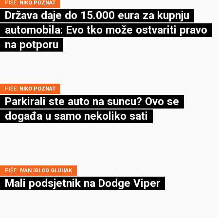
PIŠE:
NIKO POZNAT
Država daje do 15.000 eura za kupnju
automobila: Evo tko može ostvariti pravo
na potporu
PIŠE:
NIKO POZNAT
Parkirali ste auto na suncu? Ovo se
događa u samo nekoliko sati
PIŠE:
IVAN IGLOO GLUHAK
Mali podsjetnik na Dodge Viper