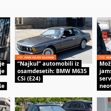
PIŠE:
IVAN IGLOO GLUHAK
PIŠE:
NI
je
“Najkul” automobili iz
Može
je
osamdesetih: BMW M635
jam
CSi (E24)
serv
še
neo
meh
doi