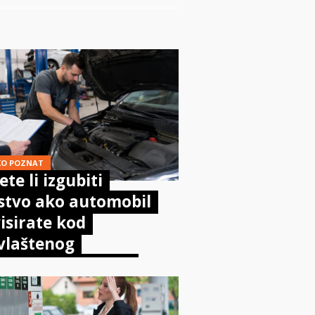
KO POZNAT
te li izgubiti
stvo ako automobil
isirate kod
vlaštenog
aničara? Evo što
sta kaže zakon