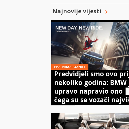
Najnovije vijesti
PIŠE:
NIKO POZNAT
Predvidjeli smo ovo pri
nekoliko godina: BMW 
upravo napravio ono
čega su se vozači najvi
bojali