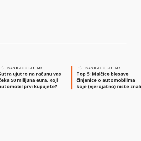
PIŠE:
IVAN IGLOO GLUHAK
PIŠE:
IVAN IGLOO GLUHAK
Sutra ujutro na računu vas
Top 5: Malčice blesave
čeka 50 milijuna eura. Koji
činjenice o automobilima
automobil prvi kupujete?
koje (vjerojatno) niste znal