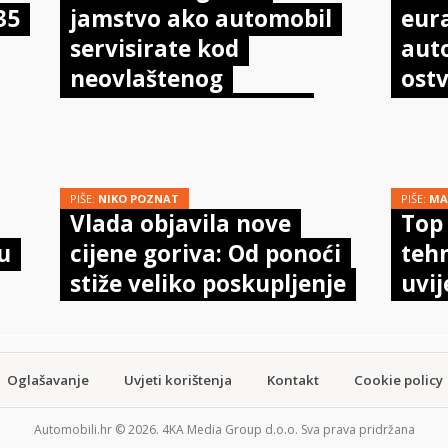
35
jamstvo ako automobil
eur
servisirate kod
aut
neovlaštenog
ostv
mehaničara? Evo što
pot
doista kaže zakon
PIŠE:
NIKO POZNAT
PIŠE:
MA
Vlada objavila nove
Top 
u
cijene goriva: Od ponoći
tehn
stiže veliko poskupljenje
uvi
Oglašavanje
Uvjeti korištenja
Kontakt
Cookie policy
Automobili.hr © 2026. 4KA Media Group d.o.o. Sva prava pridržana