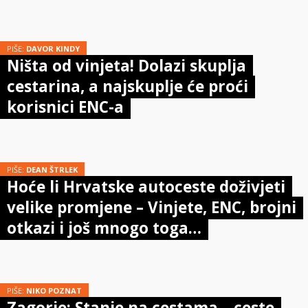
PIŠE:
DAVOR KINDY
Ništa od vinjeta! Dolazi skuplja
cestarina, a najskuplje će proći
korisnici ENC-a
PIŠE:
DEAN ŠTRLEK
Hoće li Hrvatske autoceste doživjeti
velike promjene – Vinjete, ENC, brojni
otkazi i još mnogo toga…
PIŠE:
NIKO POZNAT
Zagorje: Stanje na cestama – ceste