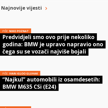
Najnovije vijesti
PIŠE:
NIKO POZNAT
Predvidjeli smo ovo prije nekoliko
godina: BMW je upravo napravio ono
čega su se vozači najviše bojali
PIŠE:
IVAN IGLOO GLUHAK
“Najkul” automobili iz osamdesetih:
BMW M635 CSi (E24)