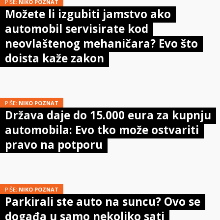
PIŠE:
NIKO POZNAT
Možete li izgubiti jamstvo ako
automobil servisirate kod
neovlaštenog mehaničara? Evo što
doista kaže zakon
PIŠE:
NIKO POZNAT
Država daje do 15.000 eura za kupnju
automobila: Evo tko može ostvariti
pravo na potporu
PIŠE:
NIKO POZNAT
Parkirali ste auto na suncu? Ovo se
događa u samo nekoliko sati