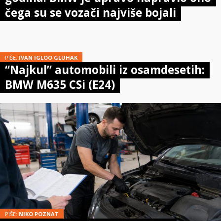
čega su se vozači najviše bojali
PIŠE:
IVAN IGLOO GLUHAK
“Najkul” automobili iz osamdesetih:
BMW M635 CSi (E24)
PIŠE:
NIKO POZNAT