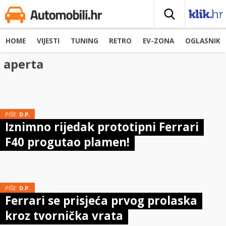
HOME
VIJESTI
TUNING
RETRO
EV-ZONA
OGLASNIK
aperta
PIŠE:
D.P.
Iznimno rijedak prototipni Ferrari
F40 progutao plamen!
PIŠE:
D.P.
Ferrari se prisjeća prvog prolaska
kroz tvornička vrata