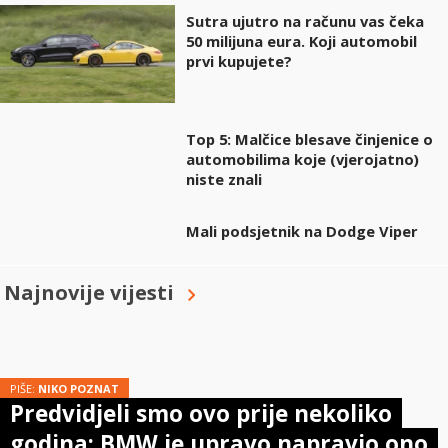
Sutra ujutro na računu vas čeka
50 milijuna eura. Koji automobil
prvi kupujete?
Top 5: Malčice blesave činjenice o
automobilima koje (vjerojatno)
niste znali
Mali podsjetnik na Dodge Viper
Najnovije vijesti
PIŠE:
NIKO POZNAT
Predvidjeli smo ovo prije nekoliko
godina: BMW je upravo napravio ono