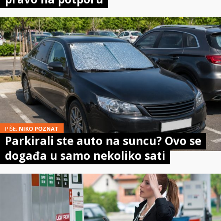
PIŠE:
NIKO POZNAT
Parkirali ste auto na suncu? Ovo se
događa u samo nekoliko sati