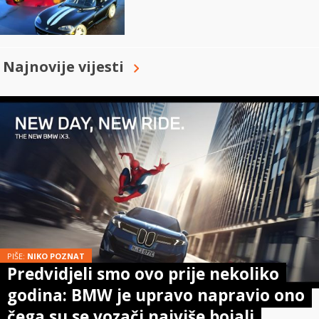
Najnovije vijesti
PIŠE:
NIKO POZNAT
Predvidjeli smo ovo prije nekoliko
godina: BMW je upravo napravio ono
čega su se vozači najviše bojali