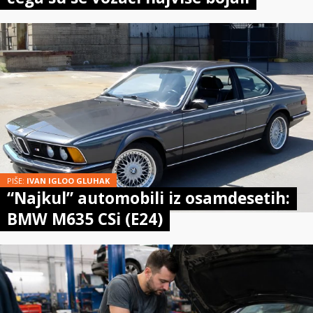
PIŠE:
IVAN IGLOO GLUHAK
“Najkul” automobili iz osamdesetih:
BMW M635 CSi (E24)