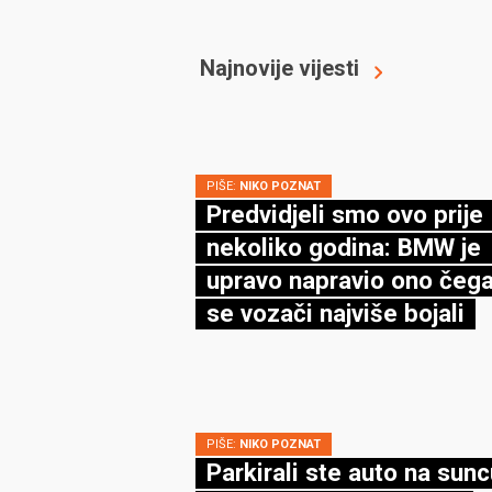
Najnovije vijesti
PIŠE:
NIKO POZNAT
Predvidjeli smo ovo prije
nekoliko godina: BMW je
upravo napravio ono čega
se vozači najviše bojali
PIŠE:
NIKO POZNAT
Parkirali ste auto na sun