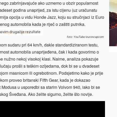
e nego zabrinjavajuće ako uzmemo u obzir popularnost
eset godina unaprijed, za istu cijenu (uz uračunatu
gurnija opcija u vidu Honde Jazz, koju su stručnjaci iz Euro
nog automobila kada je riječ o zaštiti putnika.
svim drugačije rezultate
foto: YouTube/euroncapcom
om sudaru pri 64 km/h, dakle standardiziranom testu,
gurnost automobila unaprijeđena, čak i kada govorimo o
e nužno nekoj visokoj klasi. Naime, analiza pokazuje
lučaju prošli s teškim ozljedama, dok bi se u dvadeset
ojom masnicom ili ogrebotinom. Podsjetimo kako je prije
čkom proveo britanski Fifth Gear, kada je dokazao
 Modusa u usporedbi sa starim Volvom 940, iako bi se
skog Šveđana. Ako želite sigurno, želite što novije.