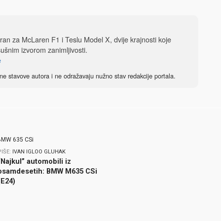
iran za McLaren F1 i Teslu Model X, dvije krajnosti koje
sušnim izvorom zanimljivosti.
e
ne stavove autora i ne odražavaju nužno stav redakcije portala.
PIŠE:
IVAN IGLOO GLUHAK
“Najkul” automobili iz
osamdesetih: BMW M635 CSi
(E24)