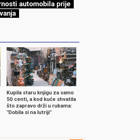
rnosti automobila prije
vanja
Kupila staru knjigu za samo
50 centi, a kod kuće shvatila
što zapravo drži u rukama:
"Dobila si na lutriji"