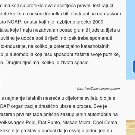
cima koji su protekla dva desetljeća proveli testirajući,
modele koji su u nekom trenutku bili dostupni na europskom
Euro NCAP, unutar kojih je razbijeno preeko 2000
taka koje imaju nezahvalan posao glumiti ljudska tijela u
višno je uopće trošiti riječi, no ipak treba spomenuti
o-industrije, na koliko je potencijalno katastrofalnih
 je automobila koji nisu sposobni zaštititi svoje putnike,
o. Drugim riječima, koliko je života spasio.
u
foto: YouTube/euroncapcom
 najmanje fatalnih nesreća u cijelome svijetu bio je s
CAP organizacija drastično ubrzala proces. Sve je
estiran prvi niz tada prilično zastupljenih automobila na
a, Volkswagen Polo, Fiat Punto, Nissan Micra, Opel Corsa,
ikako nije proslavio budući da je osvojio jednu jedinu