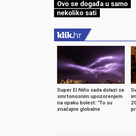
Ovo se događa u samo
nekoliko sati
Super El Niño sada dolazi sa
Sv
smrtonosnim upozorenjem
im
na opaku bolest: "To su
20
značajne globalne
pr
promjene"