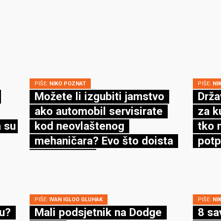
PIŠE:
NIKO POZNAT
PIŠE:
NI
Možete li izgubiti jamstvo
Drža
ako automobil servisirate
za k
 su
kod neovlaštenog
tko 
mehaničara? Evo što doista
potp
kaže zakon
PIŠE:
IVAN IGLOO GLUHAK
PIŠE:
NI
cu?
Mali podsjetnik na Dodge
8 sa