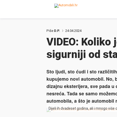
Piše
D.P.
24.04.2024
VIDEO: Koliko 
sigurniji od st
Sto ljudi, sto ćudi i sto različi
kupujemo novi automobil. No, bi
dizajnu eksterijera, sve pada 
nesreća. Tada se samo možemo n
automobila, a što je automobil n
Dijeli ih dvadeset godina, ali i mnogo više