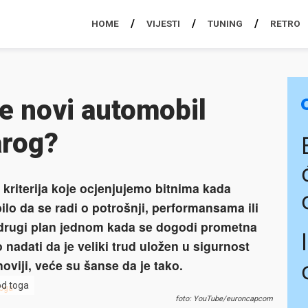
HOME
VIJESTI
TUNING
RETRO
je novi automobil
arog?
tih kriterija koje ocjenjujemo bitnima kada
lo da se radi o potrošnji, performansama ili
u drugi plan jednom kada se dogodi prometna
adati da je veliki trud uložen u sigurnost
oviji, veće su šanse da je tako.
 od toga
foto: YouTube/euroncapcom