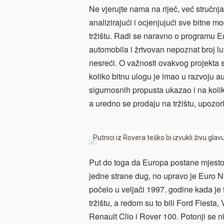
Ne vjerujte nama na riječ, već stručnja
analizirajući i ocjenjujući sve bitne 
tržištu. Radi se naravno o programu 
automobila i žrtvovan nepoznat broj lu
nesreći. O važnosti ovakvog projekta su
koliko bitnu ulogu je imao u razvoju aut
sigurnosnih propusta ukazao i na koliko
a uredno se prodaju na tržištu, upozori
Putnici iz Rovera teško bi izvukli živu glav
Put do toga da Europa postane mjesto s
jedne strane dug, no upravo je Euro N
počelo u veljači 1997. godine kada je t
tržištu, a redom su to bili Ford Fiest
Renault Clio i Rover 100. Potonji se n