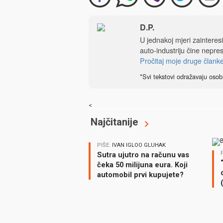
D.P.
U jednakoj mjeri zainteres
auto-industriju čine nepre
Pročitaj moje druge člank
*Svi tekstovi odražavaju osob
<
Najčitanije
PIŠE:
IVAN IGLOO GLUHAK
Sutra ujutro na računu vas
čeka 50 milijuna eura. Koji
automobil prvi kupujete?