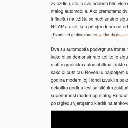
zvjezdicu, što je svojedobno bilo viš
malog automobila. Ako premotamo dvad
inflaciju) na tržištu se nudi znatno si
NCAP-a uzeli kao primjer dobro odrađe
Dvadeset godina modernija Honda daje sa
Dva su automobila podvrgnuta frontaln
kako bi se demonstriralo koliko je si
malim gradskim automobilima, dakle n
kako bi putnici u Roveru u najboljem s
godina modernijoj Hondi izvukli s pok
nekoliko godina test sa sličnim zaklju
superiornost modernog malog Renault
po izgledu vjerojatno kladili na tenkov