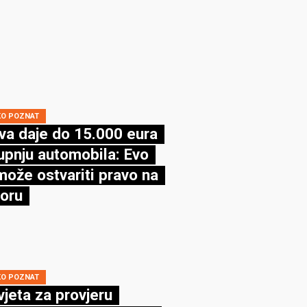
KO POZNAT
va daje do 15.000 eura
upnju automobila: Evo
može ostvariti pravo na
oru
KO POZNAT
vjeta za provjeru