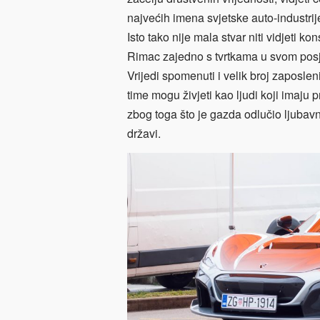
najvećih imena svjetske auto-industrije
Isto tako nije mala stvar niti vidjeti k
Rimac zajedno s tvrtkama u svom posj
Vrijedi spomenuti i velik broj zaposlen
time mogu živjeti kao ljudi koji imaju 
zbog toga što je gazda odlučio ljubav
državi.