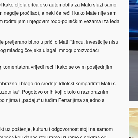
eći kako cijela priča oko automobila za Matu služi samo
 negdje pročitao), a neki će reći i kako Mate nije sam
vim roditeljem i njegovim rođo-političkim vezama iza leđa
e pretjerano bitno u priči o Mati Rimcu. Investicije nisu
ovog mladog čovjeka ulagali mnogi proizvođači
g komentatora vrijedi reći i kako se ovim posljednjim
razno i blago do srednje idiotski komparirati Matu s
uzetnika“. Pogotovo onih koji okolo u raznoraznim
po njima i „padaju“ u tuđim Ferrarijima zajedno s
ekt uz poštenje, kulturu i odgovornost stoji na samom
 čovjeka koji danas stoji rame uz rame s nekima od