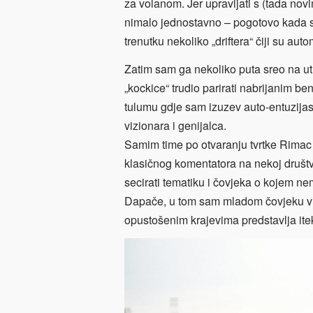
za volanom. Jer upravljati s (tada n
nimalo jednostavno – pogotovo kada se
trenutku nekoliko „driftera“ čiji su aut
Zatim sam ga nekoliko puta sreo na u
„kockice“ trudio parirati nabrijanim 
tulumu gdje sam izuzev auto-entuzija
vizionara i genijalca.
Samim time po otvaranju tvrtke Rimac
klasičnog komentatora na nekoj društv
secirati tematiku i čovjeka o kojem n
Dapače, u tom sam mladom čovjeku vid
opustošenim krajevima predstavlja ite