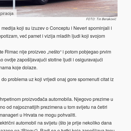
piracija.
FOTO: Tin Beraković
h medija koji su izuzev o Conceptu i Neveri spominjali i
potizam, već pamet i vizija mladih ljudi koji svojom
ate Rimac nije proizveo „nešto“ i potom pobjegao prvim
o ovdje zapošljavajući stotine ljudi i osiguravajući
dinama koje dolaze.
 do problema uz koji vrijedi onaj gore spomenuti citat iz
hrpetinom proizvođača automobila. Njegovo prezime u
dno od najpoznatijih prezimena u tom svijetu na četiri
i manageri u Hrvata ne mogu pohvaliti.
ktrični automobil na svijetu (što je prije nekoliko dana
azano na “Ringu”). Radi se o tvrtki koja zapošljava tonu