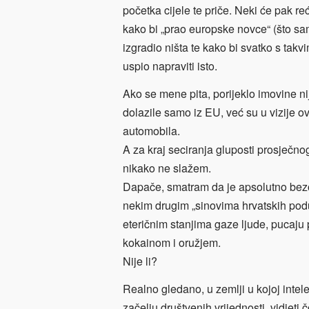
početka cijele te priče. Neki će pak r
kako bi „prao europske novce“ (što sam
izgradio ništa te kako bi svatko s tak
uspio napraviti isto.
Ako se mene pita, porijeklo imovine nij
dolazile samo iz EU, već su u vizije 
automobila.
A za kraj seciranja gluposti prosječno
nikako ne slažem.
Dapače, smatram da je apsolutno bezob
nekim drugim „sinovima hrvatskih pod
eteričnim stanjima gaze ljude, pucaju 
kokainom i oružjem.
Nije li?
Realno gledano, u zemlji u kojoj intel
začelju društvenih vrijednosti, vidjeti