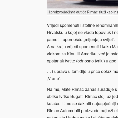
I proizvođačima autića Rimac služi kao ins
Vrijedi spomenuti i stotine renomirani
Hrvatsku u kojoj ne vlada lopovluk i ne
pameti i upornošću „mijenjaju svijet“.
A na kraju vrijedi spomenuti i kako M
vlakom za Kinu ili Ameriku, već je osta
opstanak tvrtke (odnosno tvrtki) u go
… i upravo u tom dijelu priče dolazimo
„Vrane“.
Naime, Mate Rimac danas surađuje s 
obliku tvrtke Bugatti-Rimac stoji uz je
kotača. I time se čak niti najuspješnij
Rimac Automobili proizvode najbrži ele
nakon sto i jedne muke i službeno dok