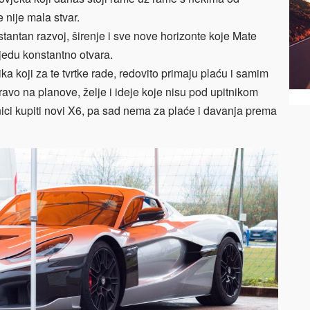
 nije mala stvar.
onstantan razvoj, širenje i sve nove horizonte koje Mate
edu konstantno otvara.
ika koji za te tvrtke rade, redovito primaju plaću i samim
pravo na planove, želje i ideje koje nisu pod upitnikom
nici kupiti novi X6, pa sad nema za plaće i davanja prema