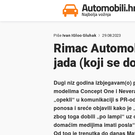
Piše
Ivan IGloo Gluhak
29.08.2023
Rimac Automob
jada (koji se d
Dugi niz godina izbjegavam(o) 
modelima Concept One i Nevera
„opekli“ u komunikaciji s PR-o
ponosa i sreće objavili kako je
zbog toga dobili „po lampi“ uz 
domaćim medijima imati posla“
Od tog je trenutka do danas Ma