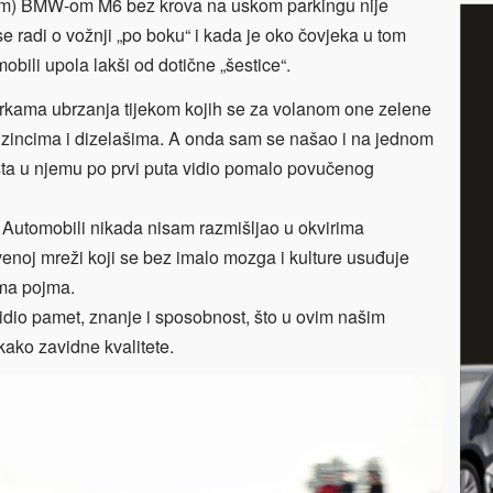
ovim) BMW-om M6 bez krova na uskom parkingu nije
 radi o vožnji „po boku“ i kada je oko čovjeka u tom
omobili upola lakši od dotične „šestice“.
trkama ubrzanja tijekom kojih se za volanom one zelene
benzincima i dizelašima. A onda sam se našao i na jednom
sta u njemu po prvi puta vidio pomalo povučenog
 Automobili nikada nisam razmišljao u okvirima
enoj mreži koji se bez imalo mozga i kulture usuđuje
ema pojma.
io pamet, znanje i sposobnost, što u ovim našim
kako zavidne kvalitete.