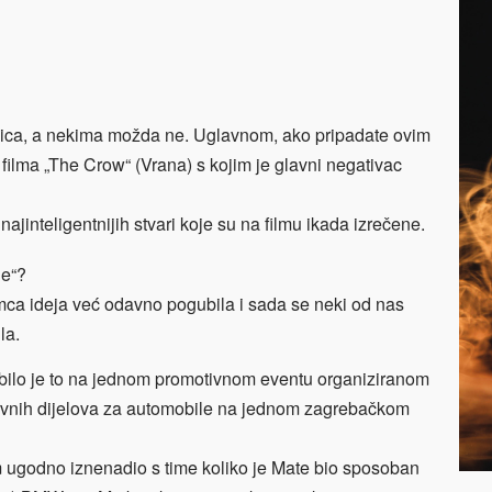
enica, a nekima možda ne. Uglavnom, ako pripadate ovim
iz filma „The Crow“ (Vrana) s kojim je glavni negativac
 najinteligentnijih stvari koje su na filmu ikada izrečene.
ne“?
mca ideja već odavno pogubila i sada se neki od nas
la.
 bilo je to na jednom promotivnom eventu organiziranom
ervnih dijelova za automobile na jednom zagrebačkom
m ugodno iznenadio s time koliko je Mate bio sposoban