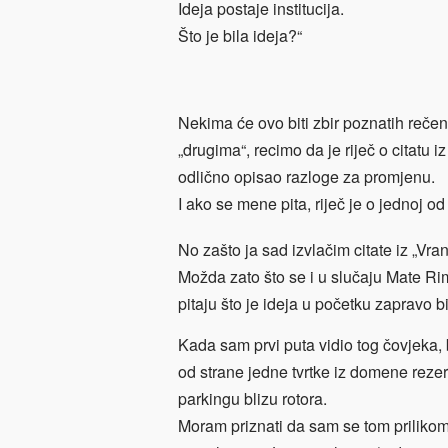
Ideja postaje institucija.
Što je bila ideja?“
Nekima će ovo biti zbir poznatih reč
„drugima“, recimo da je riječ o citatu 
odlično opisao razloge za promjenu.
I ako se mene pita, riječ je o jednoj od
No zašto ja sad izvlačim citate iz „Vra
Možda zato što se i u slučaju Mate Ri
pitaju što je ideja u početku zapravo bi
Kada sam prvi puta vidio tog čovjeka,
od strane jedne tvrtke iz domene rez
parkingu blizu rotora.
Moram priznati da sam se tom priliko