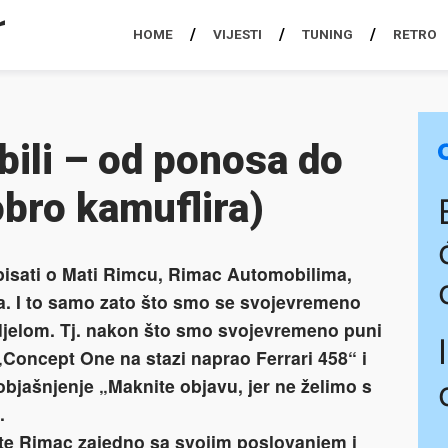
HOME
VIJESTI
TUNING
RETRO
ili – od ponosa do
obro kamuflira)
pisati o Mati Rimcu, Rimac Automobilima,
. I to samo zato što smo se svojevremeno
djelom. Tj. nakon što smo svojevremeno puni
 „Concept One na stazi naprao Ferrari 458“ i
objašnjenje „Maknite objavu, jer ne želimo s
.
te Rimac zajedno sa svojim poslovanjem i