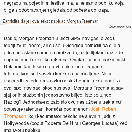
nagradu na pojedinim festivalima, a ne samo publiku koja
bi ga s odobravanjem gledala od početka do kraja.
Zamislite da je i ovaj tekst napisao Morgan Freeman.
foto: BuzzFeed
Dakle, Morgan Freeman u ulozi GPS-navigacije već u
teoriji zvuči dobro, ali su se u Googleu potrudili da cijela
priča ne ostane samo na proizvodu, pa je tijekom razrade
napravljeno i nekoliko reklama. Onako, tipično marketinški.
Reklame kao takve u pravilu nisu loše. Dapače,
informativne su i sasvim korektno napravljene. No u
usporedbi s jednom sasvim neslužbenom „reklamom“ za
ovaj spoj navigacijskog sustava i Morgana Freemana sav
sjaj onih službenih jednostavno blijedi iste sekunde.
Razlog? Jednostavno zato što ovu neslužbenu „reklamu“
potpisuje talentirani komičar pod imenom
Josh Robert
Thompson
, koji kao imitator nekolicine slavnih ljudi iz
Hollywooda (poput Roberta De Nira i Georgea Lucasa) već
ima svoju publiku.