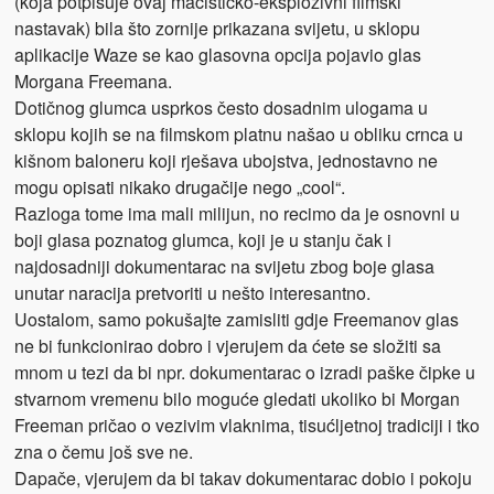
(koja potpisuje ovaj mačističko-eksplozivni filmski
nastavak) bila što zornije prikazana svijetu, u sklopu
aplikacije Waze se kao glasovna opcija pojavio glas
Morgana Freemana.
Dotičnog glumca usprkos često dosadnim ulogama u
sklopu kojih se na filmskom platnu našao u obliku crnca u
kišnom baloneru koji rješava ubojstva, jednostavno ne
mogu opisati nikako drugačije nego „cool“.
Razloga tome ima mali milijun, no recimo da je osnovni u
boji glasa poznatog glumca, koji je u stanju čak i
najdosadniji dokumentarac na svijetu zbog boje glasa
unutar naracija pretvoriti u nešto interesantno.
Uostalom, samo pokušajte zamisliti gdje Freemanov glas
ne bi funkcionirao dobro i vjerujem da ćete se složiti sa
mnom u tezi da bi npr. dokumentarac o izradi paške čipke u
stvarnom vremenu bilo moguće gledati ukoliko bi Morgan
Freeman pričao o vezivim vlaknima, tisućljetnoj tradiciji i tko
zna o čemu još sve ne.
Dapače, vjerujem da bi takav dokumentarac dobio i pokoju