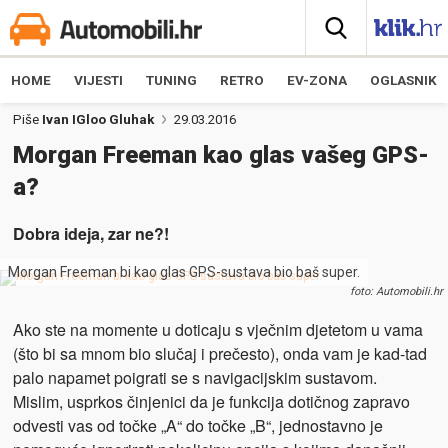
HOME
VIJESTI
TUNING
RETRO
EV-ZONA
OGLASNIK
Piše
Ivan IGloo Gluhak
29.03.2016
Morgan Freeman kao glas vašeg GPS-
a?
Dobra ideja, zar ne?!
Morgan Freeman bi kao glas GPS-sustava bio baš super.
foto: Automobili.hr
Ako ste na momente u doticaju s vječnim djetetom u vama
(što bi sa mnom bio slučaj i prečesto), onda vam je kad-tad
palo napamet poigrati se s navigacijskim sustavom.
Mislim, usprkos činjenici da je funkcija dotičnog zapravo
odvesti vas od točke „A“ do točke „B“, jednostavno je