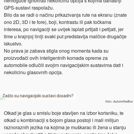
nemoguće ignorirati nekolicinu opcija s kojima današnji
GPS-sustavi raspolažu.
Bilo da se radi o načinu prikazivanja rute na ekranu (znate
ono 2D, 3D i te fore), boji, kontrastu ili pak točkama
interesa, po navigaciji se uvijek isplati prtljati i petljati, jer
time u krajnjoj liniji svaki put predstavlja malčice drugačije
iskustvo.
No prava je zabava stigla onog momenta kada su
proizvođači ovih inteligentnih komada opreme za
automobile odlučili svojim navigacijskim sustavima dati i
nekolicinu glasovnih opcija.
Zašto su navigacijski sustavi dosadni?
foto: AutointheBox
Otkad je glas u smislu boje stavljen na izbor korisniku, te
otkad u kombinaciji s bojom glasa postoji i mali milijun
raznoraznih jezika na kojima je muškarac ili žena u stanju