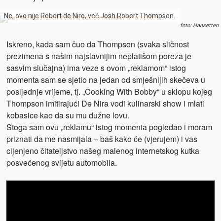
Ne, ovo nije Robert de Niro, već Josh Robert Thompson.
foto: Hansetten
Iskreno, kada sam čuo da Thompson (svaka sličnost
prezimena s našim najslavnijim neplatišom poreza je
sasvim slučajna) ima veze s ovom „reklamom“ istog
momenta sam se sjetio na jedan od smješnijih skečeva u
posljednje vrijeme, tj. „Cooking With Bobby“ u sklopu kojeg
Thompson imitirajući De Nira vodi kulinarski show i mlati
kobasice kao da su mu dužne lovu.
Stoga sam ovu „reklamu“ istog momenta pogledao i moram
priznati da me nasmijala – baš kako će (vjerujem) i vas
cijenjeno čitateljstvo našeg malenog internetskog kutka
posvećenog svijetu automobila.