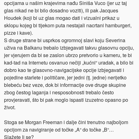
opcijama u našim krajevima nađu Siniša Vuco (jer uz taj
glas nikad ne bi bilo dosadno voziti), ili pak Jacques
Houdek (koji bi uz glas mogao dati i vizualni prikaz u
sklopu kojeg bi tijekom puta nestajali nacrtani hamburgeri,
pizze i kave).
S druge strane bi usprkos ogromnoj slavi koju Severina
uživa na Balkanu trebalo izbjegavati takvu glasovnu opciju,
jer vjerujem da bi se zaslon ubrzo pretvorio u kameru, te bi
kad-tad na Internetu osvanuo nečiji „kućni“ uradak, a bilo bi
dobro kao te glasovno-navigacijske opcije izbjegavati i
pojedine starlete i političare, jer jedni (tj. jedne) nerijetko
blebeću bez veze, dok bi informacije ove druge skupine
zbog čestog laganja i nesposobnosti trebalo često
provjeravati, što bi pak moglo ispasti izuzetno opasno po
život.
Stoga se Morgan Freeman i dalje čini trenutno najboljom
opcijom za navigiranje od točke „A“ do točke „B“…
Slažete li se?