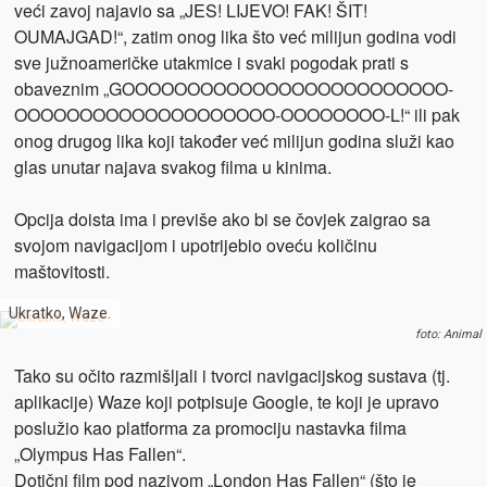
veći zavoj najavio sa „JES! LIJEVO! FAK! ŠIT!
OUMAJGAD!“, zatim onog lika što već milijun godina vodi
sve južnoameričke utakmice i svaki pogodak prati s
obaveznim „GOOOOOOOOOOOOOOOOOOOOOOOOO-
OOOOOOOOOOOOOOOOOOOO-OOOOOOOO-L!“ ili pak
onog drugog lika koji također već milijun godina služi kao
glas unutar najava svakog filma u kinima.
Opcija doista ima i previše ako bi se čovjek zaigrao sa
svojom navigacijom i upotrijebio oveću količinu
maštovitosti.
Ukratko, Waze.
foto: Animal
Tako su očito razmišljali i tvorci navigacijskog sustava (tj.
aplikacije) Waze koji potpisuje Google, te koji je upravo
poslužio kao platforma za promociju nastavka filma
„Olympus Has Fallen“.
Dotični film pod nazivom „London Has Fallen“ (što je