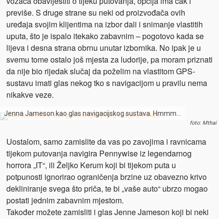
vozača obavijestiti o tijeku putovanja, opcija ima čak i
previše. S druge strane su neki od proizvođača ovih
uređaja svojim klijentima na izbor dali i snimanje vlastitih
uputa, što je ispalo itekako zabavnim – pogotovo kada se
lijeva i desna strana obrnu unutar izbornika. No ipak je u
svemu tome ostalo još mjesta za ludorije, pa moram priznati
da nije bio rijedak slučaj da poželim na vlastitom GPS-
sustavu imati glas nekog tko s navigacijom u pravilu nema
nikakve veze.
Jenna Jameson kao glas navigacijskog sustava. Hmmm…
foto: Mthai
Uostalom, samo zamislite da vas po zavojima i ravnicama
tijekom putovanja navigira Pennywise iz legendarnog
horrora „IT“, ili Željko Kerum koji bi tijekom puta u
potpunosti ignorirao ograničenja brzine uz obavezno krivo
dekliniranje svega što priča, te bi „vaše auto“ ubrzo mogao
postati jednim zabavnim mjestom.
Također možete zamisliti i glas Jenne Jameson koji bi neki