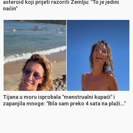
asteroid koji prijeti razoriti Zemlju: "To je jedini
način"
Tijana u moru isprobala "menstrualni kupaći" i
zapanjila mnoge: "Bila sam preko 4 sata na plaži..."