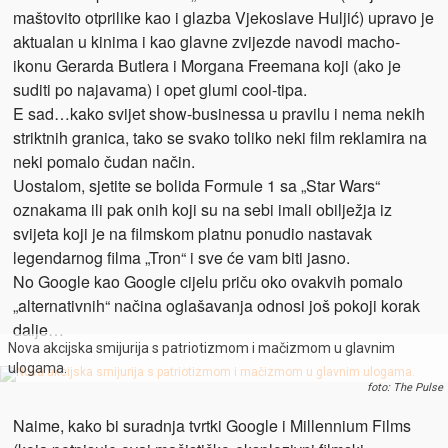
maštovito otprilike kao i glazba Vjekoslave Huljić) upravo je
aktualan u kinima i kao glavne zvijezde navodi macho-
ikonu Gerarda Butlera i Morgana Freemana koji (ako je
suditi po najavama) i opet glumi cool-tipa.
E sad…kako svijet show-businessa u pravilu i nema nekih
striktnih granica, tako se svako toliko neki film reklamira na
neki pomalo čudan način.
Uostalom, sjetite se bolida Formule 1 sa „Star Wars“
oznakama ili pak onih koji su na sebi imali obilježja iz
svijeta koji je na filmskom platnu ponudio nastavak
legendarnog filma „Tron“ i sve će vam biti jasno.
No Google kao Google cijelu priču oko ovakvih pomalo
„alternativnih“ načina oglašavanja odnosi još pokoji korak
dalje…
Nova akcijska smijurija s patriotizmom i mačizmom u glavnim
ulogama.
foto: The Pulse
Naime, kako bi suradnja tvrtki Google i Millennium Films