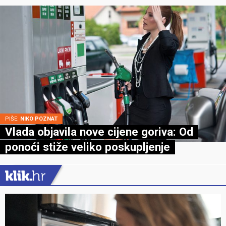
PIŠE:
NIKO POZNAT
Vlada objavila nove cijene goriva: Od
ponoći stiže veliko poskupljenje