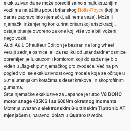
ekskluzivan da se može porediti samo s najluksuznijim
vozilima na tržištu poput britanskog
Rolls-Royce
(koji je
danas zapravo isto njemački, ali nema veze). Može li
njemački inženjering konkurirat britanskoj aristokraciji,
ostaje pitanje otvoreno za one koji više vole biti voženi
nego voziti.
Audi A8 L Chauffeur Edition je baziran na long wheel
verziji zadnje osmice, ali za razliku od „standardne“ osmice
opremljen je luksuzom i komforom koji do sada nije bio
viđen u „flag-shipu“ njemačkog proizvođača. Već na prvi
pogled vidi se ekskluzivnost ovog modela koja se očituje u
20“ aluminijskim kotačima s deset krakova i niskoprofilnim
gumama.
Srce njemačke ekskluzive za Japance je turbo
V8 DOHC
motor snage 435KS i sa 600Nm okretnog momenta
.
Motor je uvezan s
elektronskim 8-brzinskim Tiptronic AT
mjenjačem
i, naravno, dolazi u
Quattro
izvedbi.