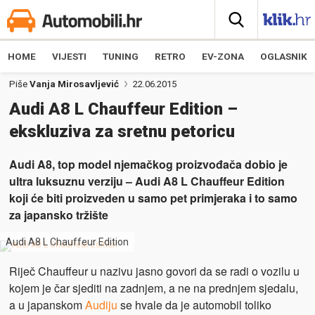
HOME
VIJESTI
TUNING
RETRO
EV-ZONA
OGLASNIK
Piše
Vanja Mirosavljević
22.06.2015
Audi A8 L Chauffeur Edition –
ekskluziva za sretnu petoricu
Audi A8, top model njemačkog proizvođača dobio je
ultra luksuznu verziju – Audi A8 L Chauffeur Edition
koji će biti proizveden u samo pet primjeraka i to samo
za japansko tržište
Audi A8 L Chauffeur Edition
Riječ Chauffeur u nazivu jasno govori da se radi o vozilu u
kojem je čar sjediti na zadnjem, a ne na prednjem sjedalu,
a u japanskom
Audiju
se hvale da je automobil toliko