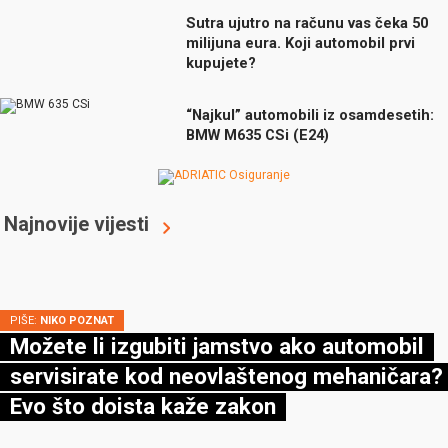
Sutra ujutro na računu vas čeka 50
milijuna eura. Koji automobil prvi
kupujete?
“Najkul” automobili iz osamdesetih:
BMW M635 CSi (E24)
Najnovije vijesti
PIŠE:
NIKO POZNAT
Možete li izgubiti jamstvo ako automobil
servisirate kod neovlaštenog mehaničara?
Evo što doista kaže zakon