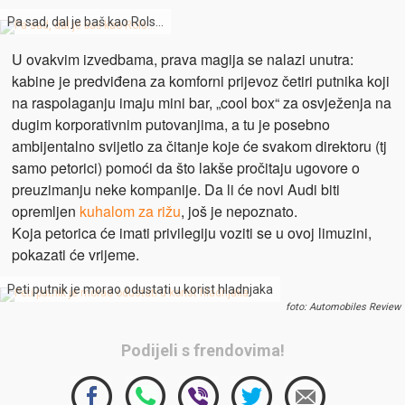
Pa sad, dal je baš kao Rols…
U ovakvim izvedbama, prava magija se nalazi unutra:
kabine je predviđena za komforni prijevoz četiri putnika koji
na raspolaganju imaju mini bar, „cool box“ za osvježenja na
dugim korporativnim putovanjima, a tu je posebno
ambijentalno svijetlo za čitanje koje će svakom direktoru (tj
samo petorici) pomoći da što lakše pročitaju ugovore o
preuzimanju neke kompanije. Da li će novi Audi biti
opremljen
kuhalom za rižu
, još je nepoznato.
Koja petorica će imati privilegiju voziti se u ovoj limuzini,
pokazati će vrijeme.
Peti putnik je morao odustati u korist hladnjaka
foto: Automobiles Review
Podijeli s frendovima!