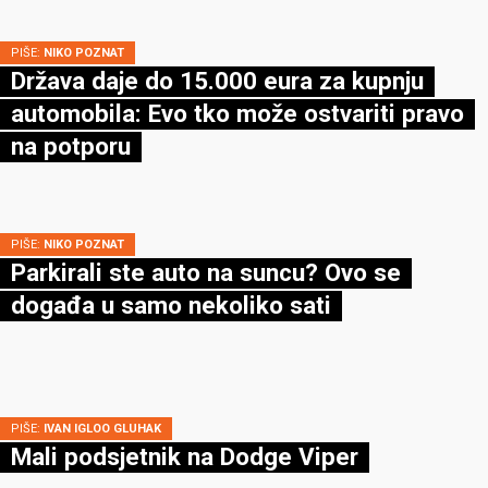
PIŠE:
NIKO POZNAT
Država daje do 15.000 eura za kupnju
automobila: Evo tko može ostvariti pravo
na potporu
PIŠE:
NIKO POZNAT
Parkirali ste auto na suncu? Ovo se
događa u samo nekoliko sati
PIŠE:
IVAN IGLOO GLUHAK
Mali podsjetnik na Dodge Viper