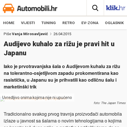
HOME
VIJESTI
TUNING
RETRO
EV-ZONA
OGLASNIK
Piše
Vanja Mirosavljević
26.04.2015
Audijevo kuhalo za rižu je pravi hit u
Japanu
Iako je prvotravanjska šala o Audijevom kuhalu za rižu
na tolerantno-osjetljivom zapadu prokomentirana kao
rasistička, u Japanu su je prihvatili kao odličnu šalu i
marketinški trik
Uvredljivo onima kojima nije ni upućeno
foto: The Japan Times
Tradicionalno svakog prvog travnja proizvođači automobila
izlaze u javnost sa šalama o novim tehnologijama o kojima