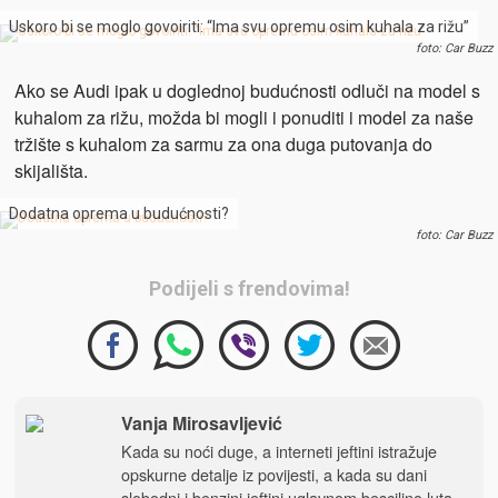
Uskoro bi se moglo govoiriti: “Ima svu opremu osim kuhala za rižu”
foto: Car Buzz
Ako se Audi ipak u doglednoj budućnosti odluči na model s
kuhalom za rižu, možda bi mogli i ponuditi i model za naše
tržište s kuhalom za sarmu za ona duga putovanja do
skijališta.
Dodatna oprema u budućnosti?
foto: Car Buzz
Podijeli s frendovima!
Vanja Mirosavljević
Kada su noći duge, a interneti jeftini istražuje
opskurne detalje iz povijesti, a kada su dani
slobodni i benzini jeftini uglavnom besciljno luta