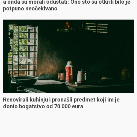
a onda su morali odustati: Ono što su otkrili bilo je
potpuno neočekivano
Renovirali kuhinju i pronašli predmet koji im je
donio bogatstvo od 70 000 eura