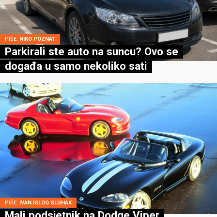
PIŠE:
NIKO POZNAT
Parkirali ste auto na suncu? Ovo se
događa u samo nekoliko sati
PIŠE:
IVAN IGLOO GLUHAK
Mali podsjetnik na Dodge Viper