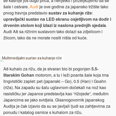
se kasnije još dugo priča, a nerijetko i priželjkujemo da se
šale i ostvare.
Audi
je ove godine za japansko tržište tako
prvog travnja predstavio
sustav za kuhanje riže
:
upravljački sustav na LED ekranu osjetljivom na dodir i
drvenim stolom koji izlazi iz naslona prednjih sjedala
.
Audi A8 sa rižinim sustavom tako dolazi sa zdjelicom i
žlicom, tako da ne morate nositi ništa od kuće.
Multimedijalni sustav za kuhanje riže
A8 kuhalo za rižu, da je stvaran bio bi pogonjen
5.5-
litarskim Gohan
motorom, a tu i leži poanta šale koja ima
lingvistički zaplet: pet (japanski – Go), 0.5 (Han) i Goahn
(riža). Na zapadu su šalu uglavnom dočekali na nož kao
rasističku jer Japance predstavlja kao “rižojede”, međutim
Japancima se jako svidjela. Glasnogovornik japanskog
Audija je čak izjavio da su se javljali ljudi sa zahtjevima za
ponudu i katalog osmice s kuhalom za rižu.